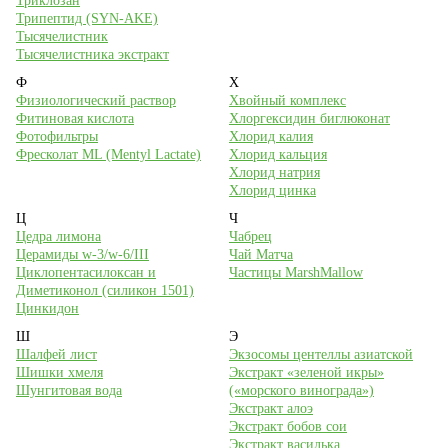
Триклозан
Трипептид (SYN-AKE)
Тысячелистник
Тысячелистника экстракт
Ф
Х
Физиологический раствор
Хвойный комплекс
Фитиновая кислота
Хлоргексидин биглюконат
Фотофильтры
Хлорид калия
Фресколат ML (Mentyl Lactate)
Хлорид кальция
Хлорид натрия
Хлорид цинка
Ц
Ч
Цедра лимона
Чабрец
Церамиды w-3/w-6/III
Чай Матча
Циклопентасилоксан и
Частицы MarshMallow
Диметиконол (силикон 1501)
Цинкидон
Ш
Э
Шалфей лист
Экзосомы центеллы азиатской
Шишки хмеля
Экстракт «зеленой икры»
Шунгитовая вода
(«морского винограда»)
Экстракт алоэ
Экстракт бобов сои
Экстракт василька