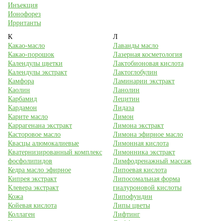
Инъекция
Ионофорез
Ирританты
К
Л
Какао-масло
Лаванды масло
Какао-порошок
Лазерная косметология
Календулы цветки
Лактобионовая кислота
Календулы экстракт
Лактоглобулин
Камфора
Ламинарии экстракт
Каолин
Ланолин
Карбамид
Лецитин
Кардамон
Лидаза
Карите масло
Лимон
Каррагенана экстракт
Лимона экстракт
Касторовое масло
Лимона эфирное масло
Квасцы алюмокалиевые
Лимонная кислота
Кватернизированный комплекс
Лимонника экстракт
фосфолипидов
Лимфодренажный массаж
Кедра масло эфирное
Липоевая кислота
Кипрея экстракт
Липосомальная форма
Клевера экстракт
гиалуроновой кислоты
Кожа
Липофундин
Койевая кислота
Липы цветы
Коллаген
Лифтинг