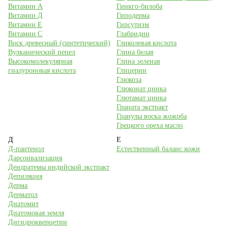
Витамин А
Гинкго-билоба
Витамин Д
Гиподерма
Витамин Е
Гирсутизм
Витамин С
Глабридин
Воск древесный (синтетический)
Гликолевая кислота
Вулканический пепел
Глина белая
Высокомолекулярная
Глина зеленая
гиалуроновая кислота
Глицерин
Глюкоза
Глюконат цинка
Глютамат цинка
Граната экстракт
Гранулы воска жожоба
Грецкого ореха масло
Д
Е
Д-пантенол
Естественный баланс кожи
Дарсонвализация
Дендратемы индийской экстракт
Депиляция
Дерма
Дерматол
Диатомит
Диатомовая земля
Дигидрокверцетин