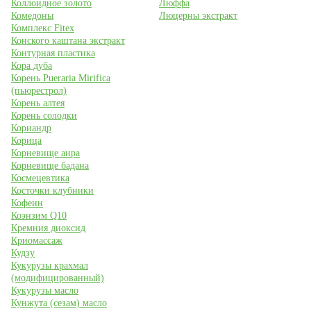
Коллоидное золото
Люффа
Комедоны
Люцерны экстракт
Комплекс Fitex
Конского каштана экстракт
Контурная пластика
Кора дуба
Корень Pueraria Mirifica
(пьюрестрол)
Корень алтея
Корень солодки
Кориандр
Корица
Корневище аира
Корневище бадана
Космецевтика
Косточки клубники
Кофеин
Коэнзим Q10
Кремния диоксид
Криомассаж
Кудзу
Кукурузы крахмал
(модифицированный)
Кукурузы масло
Кунжута (сезам) масло