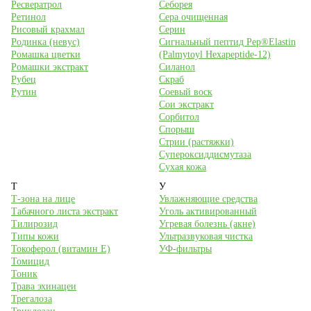
Ресвератрол
Себорея
Ретинол
Сера очищенная
Рисовый крахмал
Серин
Родинка (невус)
Сигнальный пептид Pep®Elastin
Ромашка цветки
(Palmytoyl Hexapeptide-12)
Ромашки экстракт
Силанол
Рубец
Скраб
Рутин
Соевый воск
Сои экстракт
Сорбитол
Спорыш
Стрии (растяжки)
Супероксиддисмутаза
Сухая кожа
Т
У
Т-зона на лице
Увлажняющие средства
Табачного листа экстракт
Уголь активированный
Тилирозид
Угревая болезнь (акне)
Типы кожи
Ультразвуковая чистка
Токоферол (витамин Е)
УФ-фильтры
Томицид
Тоник
Трава эхинацеи
Трегалоза