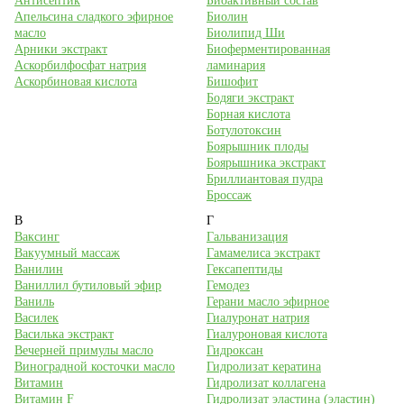
Антисептик
Биоактивный состав
Апельсина сладкого эфирное
Биолин
масло
Биолипид Ши
Арники экстракт
Биоферментированная
Аскорбилфосфат натрия
ламинария
Аскорбиновая кислота
Бишофит
Бодяги экстракт
Борная кислота
Ботулотоксин
Боярышник плоды
Боярышника экстракт
Бриллиантовая пудра
Броссаж
В
Г
Ваксинг
Гальванизация
Вакуумный массаж
Гамамелиса экстракт
Ванилин
Гексапептиды
Ваниллил бутиловый эфир
Гемодез
Ваниль
Герани масло эфирное
Василек
Гиалуронат натрия
Василька экстракт
Гиалуроновая кислота
Вечерней примулы масло
Гидроксан
Виноградной косточки масло
Гидролизат кератина
Витамин
Гидролизат коллагена
Витамин F
Гидролизат эластина (эластин)