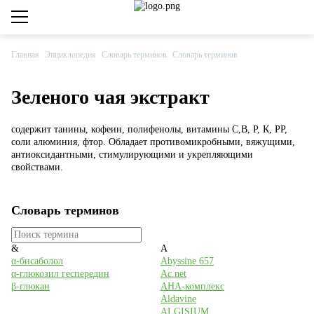
Private club
Каталог товаров
Главная
Энциклопедия
Словарь терминов
Словарь терминов
Компания
Зеленого чая экстракт
Сервис
содержит танины, кофеин, полифенолы, витамины С,В, Р, К, РР,
соли алюминия, фтор. Обладает противомикробными, вяжущими,
Центральный офис
антиоксидантными, стимулирующими и укрепляющими
свойствами.
8 800 555-79-09
8 (495) 660-33-33
Словарь терминов
info@cosmetika.ru
&
A
Дохтуровский переулок, дом 6
α-бисаболол
Abyssine 657
α-глюкозил геспередин
Ac.net
β-глюкан
AHA-комплекс
Обучение
Aldavine
ALGISIUM