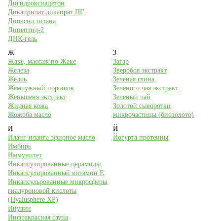
Дигидроксиацетон
Дикаприлат дикапрат ПГ
Диоксид титана
Дипептид-2
ДНК-гель
Ж
З
Жаке, массаж по Жаке
Загар
Железа
Зверобоя экстракт
Желчь
Зеленая глина
Жемчужный порошок
Зеленого чая экстракт
Женьшеня экстракт
Зеленый чай
Жирная кожа
Золотой сыворотки
Жожоба масло
микрочастицы (биозолото)
И
Й
Иланг-иланга эфирное масло
Йогурта протеины
Имбирь
Иммунитет
Инкапсулированные церамиды
Инкапсулированный витамин Е
Инкапсульрованные микросферы
гиалуроновой кислоты
(Hyalusphere XP)
Инулин
Инфракрасная сауна