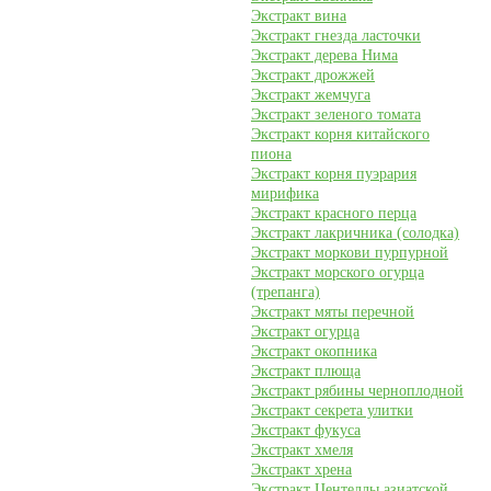
Экстракт вина
Экстракт гнезда ласточки
Экстракт дерева Нима
Экстракт дрожжей
Экстракт жемчуга
Экстракт зеленого томата
Экстракт корня китайского
пиона
Экстракт корня пуэрария
мирифика
Экстракт красного перца
Экстракт лакричника (солодка)
Экстракт моркови пурпурной
Экстракт морского огурца
(трепанга)
Экстракт мяты перечной
Экстракт огурца
Экстракт окопника
Экстракт плюща
Экстракт рябины черноплодной
Экстракт секрета улитки
Экстракт фукуса
Экстракт хмеля
Экстракт хрена
Экстракт Центеллы азиатской