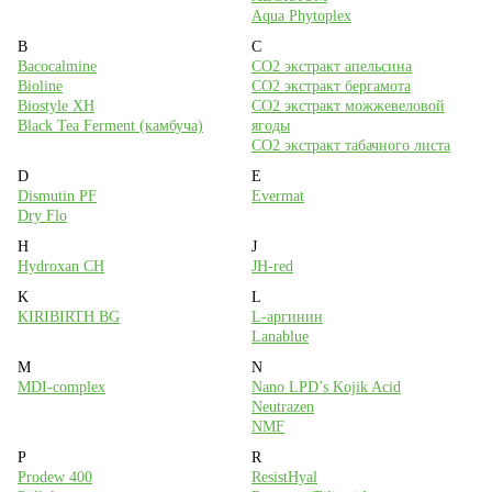
Aqua Phytoplex
8 (495) 988-71-00
B
C
с 10:00 до 18:00 (пн-пт)
Bacocalmine
CO2 экстракт апельсина
Bioline
CO2 экстракт бергамота
Москва, ул. Большая Академическая, дом 15к1 (м. Войковская)
Biostyle XH
CO2 экстракт можжевеловой
Black Tea Ferment (камбуча)
ягоды
На карте
CO2 экстракт табачного листа
D
E
Наши соцсети
Dismutin PF
Evermat
Dry Flo
H
J
Hydroxan CH
JH-red
K
L
Мы принимаем к оплате
KIRIBIRTH BG
L-аргинин
Lanablue
M
N
MDI-complex
Nano LPD’s Kojik Acid
Neutrazen
NMF
P
R
Prodew 400
ResistHyal