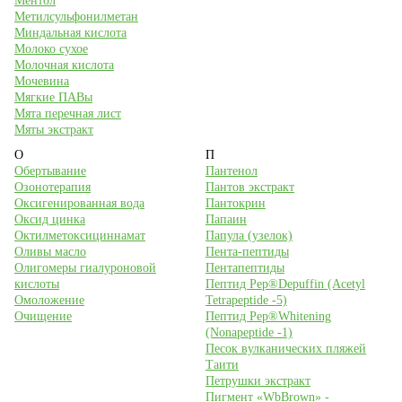
Ментол
Метилсульфонилметан
Миндальная кислота
Молоко сухое
Молочная кислота
Мочевина
Мягкие ПАВы
Мята перечная лист
Мяты экстракт
О
П
Обертывание
Пантенол
Озонотерапия
Пантов экстракт
Оксигенированная вода
Пантокрин
Оксид цинка
Папаин
Октилметоксициннамат
Папула (узелок)
Оливы масло
Пента-пептиды
Олигомеры гиалуроновой
Пентапептиды
кислоты
Пептид Pep®Depuffin (Acetyl
Омоложение
Tetrapeptide -5)
Очищение
Пептид Pep®Whitening
(Nonapeptide -1)
Песок вулканических пляжей
Таити
Петрушки экстракт
Пигмент «WbBrown» -