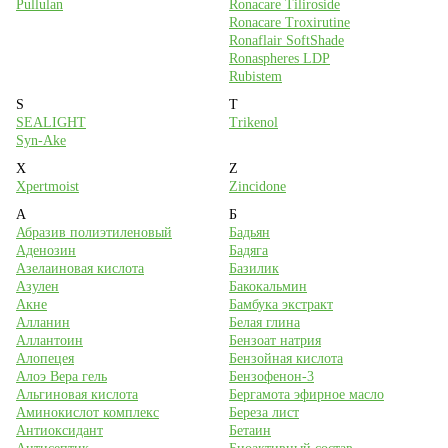
Pullulan
Ronacare Tiliroside
Ronacare Troxirutine
Ronaflair SoftShade
Ronaspheres LDP
Rubistem
S
T
SEALIGHT
Trikenol
Syn-Ake
X
Z
Xpertmoist
Zincidone
А
Б
Абразив полиэтиленовый
Бадьян
Аденозин
Бадяга
Азелаиновая кислота
Базилик
Азулен
Бакокальмин
Акне
Бамбука экстракт
Алланин
Белая глина
Аллантоин
Бензоат натрия
Алопецея
Бензойная кислота
Алоэ Вера гель
Бензофенон-3
Альгиновая кислота
Бергамота эфирное масло
Аминокислот комплекс
Береза лист
Антиоксидант
Бетаин