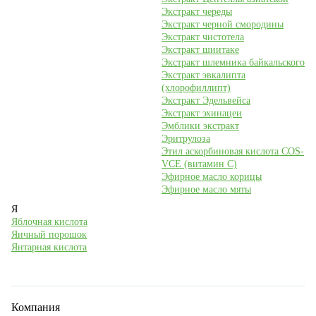
Экстракт череды
Экстракт черной смородины
Экстракт чистотела
Экстракт шиитаке
Экстракт шлемника байкальского
Экстракт эвкалипта
(хлорофиллипт)
Экстракт Эдельвейса
Экстракт эхинацеи
Эмблики экстракт
Эритрулоза
Этил аскорбиновая кислота COS-
VCE (витамин С)
Эфирное масло корицы
Эфирное масло мяты
Я
Яблочная кислота
Яичный порошок
Янтарная кислота
Компания