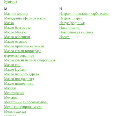
Купероз
М
Н
Магния хлорид
Натрия пирролидонкарбоксилат
Мандарина эфирное масло
Натрия цитрат
Маска
Невус (родинка)
Масло бергамота
Ниацинамид
Масло Мануки
Никотиновая кислота
Масло облепихи
Ноготь
Масло овсяное
Масло примулы вечерней
Масло семян винограда
ферментированное
Масло семян черной смородины
Масло сои
Масло Цубаки
Масло чайного дерева
Масло ши (карите)
Масло шиповника
Массаж
Мезотерапия
Меланин
Мелатонин липосомальный
Мелиссы эфирное масло
Ментиллактат