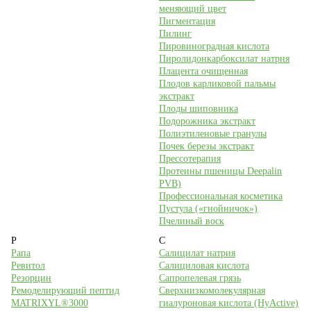
меняющий цвет
Пигментация
Пилинг
Пировиноградная кислота
Пиролидонкарбоксилат натрия
Плацента очищенная
Плодов карликовой пальмы
экстракт
Плоды шиповника
Подорожника экстракт
Полиэтиленовые гранулы
Почек березы экстракт
Прессотерапия
Протеины пшеницы Deepalin
PVB)
Профессиональная косметика
Пустула («гнойничок»)
Пчелиный воск
Р
С
Рапа
Салицилат натрия
Ревитол
Салициловая кислота
Резорцин
Сапропелевая грязь
Ремоделирующий пептид
Сверхнизкомолекулярная
MATRIXYL®3000
гиалуроновая кислота (HyActive)