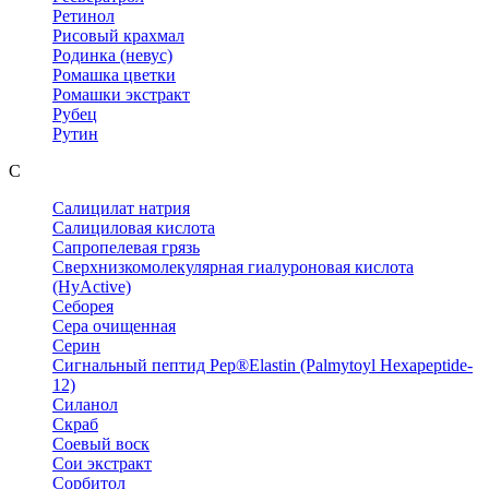
Ретинол
Рисовый крахмал
Родинка (невус)
Ромашка цветки
Ромашки экстракт
Рубец
Рутин
С
Салицилат натрия
Салициловая кислота
Сапропелевая грязь
Сверхнизкомолекулярная гиалуроновая кислота
(HyActive)
Себорея
Сера очищенная
Серин
Сигнальный пептид Pep®Elastin (Palmytoyl Hexapeptide-
12)
Силанол
Скраб
Соевый воск
Сои экстракт
Сорбитол