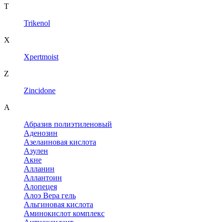
T
Trikenol
X
Xpertmoist
Z
Zincidone
А
Абразив полиэтиленовый
Аденозин
Азелаиновая кислота
Азулен
Акне
Алланин
Аллантоин
Алопецея
Алоэ Вера гель
Альгиновая кислота
Аминокислот комплекс