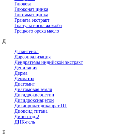
Глюкоза
Глюконат цинка
Глютамат цинка
Граната экстракт
Гранулы воска жожоба
Грецкого ореха масло
Д
Д-пантенол
Дарсонвализация
Дендратемы индийской экстракт
Депиляция
Дерма
Дерматол
Диатомит
Диатомовая земля
Дигидрокверцетин
Дигидроксиацетон
Дикаприлат дикапрат ПГ
Диоксид титана
Дипептид-2
ДНК-гель
Е