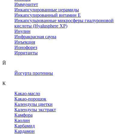
Иммунитет
Инкапсулированные церамиды
Инкапсулированный витамин Е
Инкапсульрованные микросферы гиалуроновой
кислоты (Hyalusphere XP)
Инулин
Инфракрасная сауна
Инъекция
Ионофорез
Ирританты
Й
Йогурта протеины
К
Какао-масло
Какао-порошок
Календулы цветки
Календулы экстракт
Камфора
Каолин
Карбамид
Кардамон