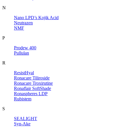
N
Nano LPD’s Kojik Acid
Neutrazen
NMF
P
Prodew 400
Pullulan
R
ResistHyal
Ronacare Tiliroside
Ronacare Troxirutine
Ronaflair SoftShade
Ronaspheres LDP
Rubistem
S
SEALIGHT
Syn-Ake