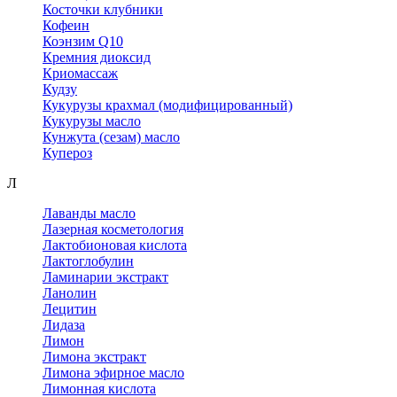
Косточки клубники
Кофеин
Коэнзим Q10
Кремния диоксид
Криомассаж
Кудзу
Кукурузы крахмал (модифицированный)
Кукурузы масло
Кунжута (сезам) масло
Купероз
Л
Лаванды масло
Лазерная косметология
Лактобионовая кислота
Лактоглобулин
Ламинарии экстракт
Ланолин
Лецитин
Лидаза
Лимон
Лимона экстракт
Лимона эфирное масло
Лимонная кислота