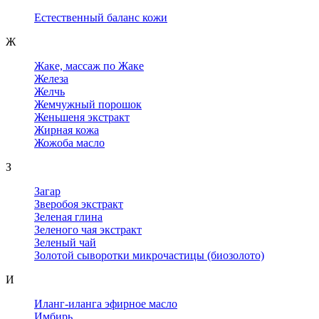
Естественный баланс кожи
Ж
Жаке, массаж по Жаке
Железа
Желчь
Жемчужный порошок
Женьшеня экстракт
Жирная кожа
Жожоба масло
З
Загар
Зверобоя экстракт
Зеленая глина
Зеленого чая экстракт
Зеленый чай
Золотой сыворотки микрочастицы (биозолото)
И
Иланг-иланга эфирное масло
Имбирь