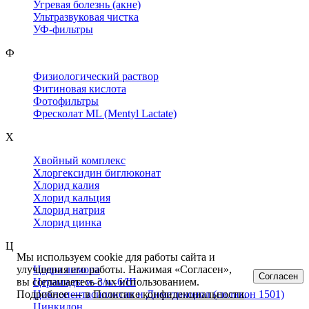
Угревая болезнь (акне)
Ультразвуковая чистка
УФ-фильтры
Ф
Физиологический раствор
Фитиновая кислота
Фотофильтры
Фресколат ML (Mentyl Lactate)
Х
Хвойный комплекс
Хлоргексидин биглюконат
Хлорид калия
Хлорид кальция
Хлорид натрия
Хлорид цинка
Ц
Мы используем cookie для работы сайта и
Цедра лимона
улучшения его работы. Нажимая «Согласен»,
Согласен
Церамиды w-3/w-6/III
вы соглашаетесь с их использованием.
Циклопентасилоксан и Диметиконол (силикон 1501)
Подробнее — в
Политике конфиденциальности
.
Цинкидон