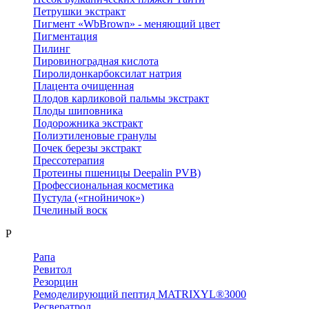
Петрушки экстракт
Пигмент «WbBrown» - меняющий цвет
Пигментация
Пилинг
Пировиноградная кислота
Пиролидонкарбоксилат натрия
Плацента очищенная
Плодов карликовой пальмы экстракт
Плоды шиповника
Подорожника экстракт
Полиэтиленовые гранулы
Почек березы экстракт
Прессотерапия
Протеины пшеницы Deepalin PVB)
Профессиональная косметика
Пустула («гнойничок»)
Пчелиный воск
Р
Рапа
Ревитол
Резорцин
Ремоделирующий пептид MATRIXYL®3000
Ресвератрол