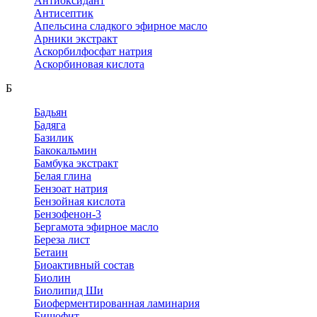
Антиоксидант
Антисептик
Апельсина сладкого эфирное масло
Арники экстракт
Аскорбилфосфат натрия
Аскорбиновая кислота
Б
Бадьян
Бадяга
Базилик
Бакокальмин
Бамбука экстракт
Белая глина
Бензоат натрия
Бензойная кислота
Бензофенон-3
Бергамота эфирное масло
Береза лист
Бетаин
Биоактивный состав
Биолин
Биолипид Ши
Биоферментированная ламинария
Бишофит