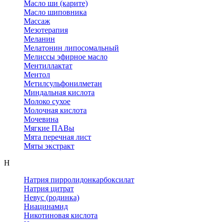
Масло ши (карите)
Масло шиповника
Массаж
Мезотерапия
Меланин
Мелатонин липосомальный
Мелиссы эфирное масло
Ментиллактат
Ментол
Метилсульфонилметан
Миндальная кислота
Молоко сухое
Молочная кислота
Мочевина
Мягкие ПАВы
Мята перечная лист
Мяты экстракт
Н
Натрия пирролидонкарбоксилат
Натрия цитрат
Невус (родинка)
Ниацинамид
Никотиновая кислота