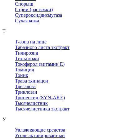
Спорыш
Стрии (растяжки)
Супероксиддисмутаза
Сухая кожа
Т
Т-зона на лице
Табачного листа экстракт
Тилирозид
Типы кожи
Токоферол (витамин Е)
Томицид
Тоник
Трава эхинацеи
Трегалоза
Триклозан
Трипептид (SYN-AKE)
Тысячелистник
Тысячелистника экстракт
У
Увлажняющие средства
Уголь активированный