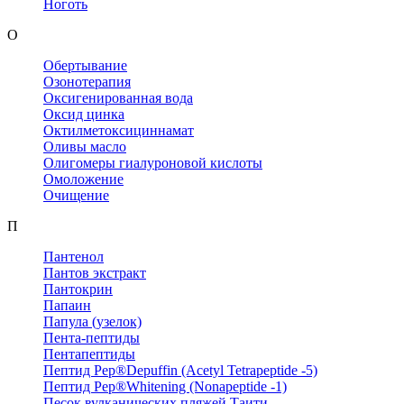
Ноготь
О
Обертывание
Озонотерапия
Оксигенированная вода
Оксид цинка
Октилметоксициннамат
Оливы масло
Олигомеры гиалуроновой кислоты
Омоложение
Очищение
П
Пантенол
Пантов экстракт
Пантокрин
Папаин
Папула (узелок)
Пента-пептиды
Пентапептиды
Пептид Pep®Depuffin (Acetyl Tetrapeptide -5)
Пептид Pep®Whitening (Nonapeptide -1)
Песок вулканических пляжей Таити