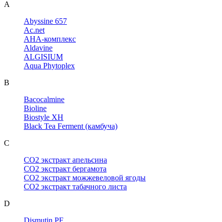
A
Abyssine 657
Ac.net
AHA-комплекс
Aldavine
ALGISIUM
Aqua Phytoplex
B
Bacocalmine
Bioline
Biostyle XH
Black Tea Ferment (камбуча)
C
CO2 экстракт апельсина
CO2 экстракт бергамота
CO2 экстракт можжевеловой ягоды
CO2 экстракт табачного листа
D
Dismutin PF