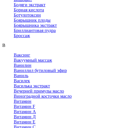
Бодяги экстракт
Борная кислота
Ботулотоксин
Боярышник плоды
Боярышника экстракт
Бриллиантовая пудра
Броссаж
В
Ваксинг
Вакуумный массаж
Ванилин
Ваниллил бутиловый эфир
Ваниль
Василек
Василька экстракт
Вечерней примулы масло
Виноградной косточки масло
Витамин
Витамин F
Витамин А
Витамин Д
Витамин Е
Витамин С