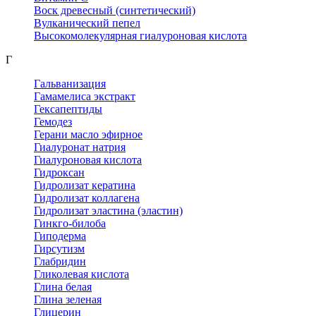
Воск древесный (синтетический)
Вулканический пепел
Высокомолекулярная гиалуроновая кислота
Г
Гальванизация
Гамамелиса экстракт
Гексапептиды
Гемодез
Герани масло эфирное
Гиалуронат натрия
Гиалуроновая кислота
Гидроксан
Гидролизат кератина
Гидролизат коллагена
Гидролизат эластина (эластин)
Гинкго-билоба
Гиподерма
Гирсутизм
Глабридин
Гликолевая кислота
Глина белая
Глина зеленая
Глицерин