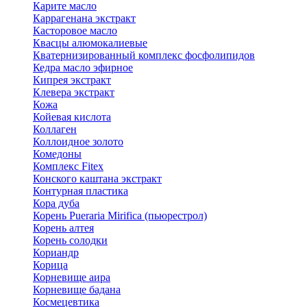
Карите масло
Каррагенана экстракт
Касторовое масло
Квасцы алюмокалиевые
Кватернизированный комплекс фосфолипидов
Кедра масло эфирное
Кипрея экстракт
Клевера экстракт
Кожа
Койевая кислота
Коллаген
Коллоидное золото
Комедоны
Комплекс Fitex
Конского каштана экстракт
Контурная пластика
Кора дуба
Корень Pueraria Mirifica (пьюрестрол)
Корень алтея
Корень солодки
Кориандр
Корица
Корневище аира
Корневище бадана
Космецевтика