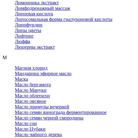
Лимонника экстракт
Лимфодренажный массаж
Липоевая кислота
Липосомальная форма гиалуроновой кислоты
Липофундин
Липы цветы
Лифтинг
Люффа
Люцерны экстракт
М
Магния хлорид
Мандарина эфирное масло
Маска
Масло бергамота
Масло Мануки
Масло облепихи
Масло овсяное
Масло примулы вечерней
Масло семян винограда ферментированное
Масло семян черной смородины
Масло сои
Масло Цубаки
Масло чайного дерева