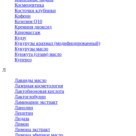
Космецевтика
Косточки клубники
Кофеин
Коэнзим Q10
Кремния диоксид
Криомассаж
Кудзу
Кукурузы крахмал (модифицированный)
Кукурузы масло
Кунжута (сезам) масло
Купероз
Л
Лаванды масло
Лазерная косметология
Лактобионовая кислота
Лактоглобулин
Ламинарии экстракт
Ланолин
Лецитин
Лидаза
Лимон
Лимона экстракт
Лимона эфирное масло