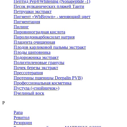
Пептид Pep®Whitening (Nonapeptide -1)
Песок вулканических пляжей Таити
Петрушки экстракт
Пигмент «WbBrown» - меняющий цвет
Пигментация
Пилинг
Пировиноградная кислота
Пиролидонкарбоксилат натрия
Плацента очищенная
Плодов карликовой пальмы экстракт
Плоды шиповника
Подорожника экстракт
Полиэтиленовые гранулы
Почек березы экстракт
Прессотерапия
Протеины пшеницы Deepalin PVB)
Профессиональная косметика
Пустула («гнойничок»)
Пчелиный воск
Р
Рапа
Ревитол
Резорцин