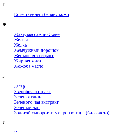
Е
Естественный баланс кожи
Ж
Жаке, массаж по Жаке
Железа
Желчь
Жемчужный порошок
Женьшеня экстракт
Жирная кожа
Жожоба масло
З
Загар
Зверобоя экстракт
Зеленая глина
Зеленого чая экстракт
Зеленый чай
Золотой сыворотки микрочастицы (биозолото)
И