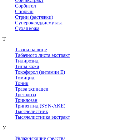
Сои экстракт
Сорбитол
Спорыш
Стрии (растяжки)
Супероксиддисмутаза
Сухая кожа
Т
Т-зона на лице
Табачного листа экстракт
Тилирозид
Типы кожи
Токоферол (витамин Е)
Томицид
Тоник
Трава эхинацеи
Трегалоза
Триклозан
Трипептид (SYN-AKE)
Тысячелистник
Тысячелистника экстракт
У
Увлажняющие средства