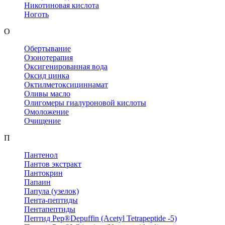
Никотиновая кислота
Ноготь
О
Обертывание
Озонотерапия
Оксигенированная вода
Оксид цинка
Октилметоксициннамат
Оливы масло
Олигомеры гиалуроновой кислоты
Омоложение
Очищение
П
Пантенол
Пантов экстракт
Пантокрин
Папаин
Папула (узелок)
Пента-пептиды
Пентапептиды
Пептид Pep®Depuffin (Acetyl Tetrapeptide -5)