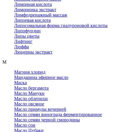
Лимонная кислота
Лимонника экстракт
Лимфодренажный массаж
Липоевая кислота
Липосомальная форма гиалуроновой кислоты
Липофундин
Липы цветы
Лифтинг
Люффа
Люцерны экстракт
М
Магния хлорид
Мандарина эфирное масло
Маска
Масло бергамота
Масло Мануки
Масло облепихи
Масло овсяное
Масло примулы вечерней
Масло семян винограда ферментированное
Масло семян черной смородины
Масло сои
Масло Цубаки