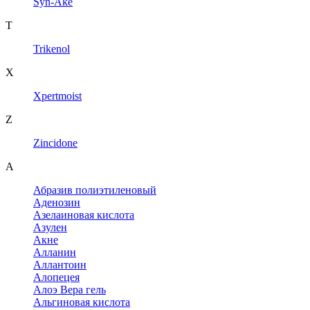
Syn-Ake
T
Trikenol
X
Xpertmoist
Z
Zincidone
А
Абразив полиэтиленовый
Аденозин
Азелаиновая кислота
Азулен
Акне
Алланин
Аллантоин
Алопецея
Алоэ Вера гель
Альгиновая кислота