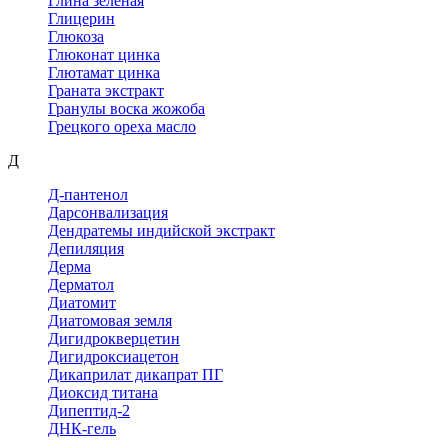
Глина зеленая
Глицерин
Глюкоза
Глюконат цинка
Глютамат цинка
Граната экстракт
Гранулы воска жожоба
Грецкого ореха масло
Д
Д-пантенол
Дарсонвализация
Дендратемы индийской экстракт
Депиляция
Дерма
Дерматол
Диатомит
Диатомовая земля
Дигидрокверцетин
Дигидроксиацетон
Дикаприлат дикапрат ПГ
Диоксид титана
Дипептид-2
ДНК-гель