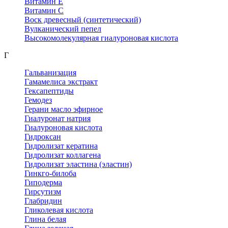
Витамин Е
Витамин С
Воск древесный (синтетический)
Вулканический пепел
Высокомолекулярная гиалуроновая кислота
Г
Гальванизация
Гамамелиса экстракт
Гексапептиды
Гемодез
Герани масло эфирное
Гиалуронат натрия
Гиалуроновая кислота
Гидроксан
Гидролизат кератина
Гидролизат коллагена
Гидролизат эластина (эластин)
Гинкго-билоба
Гиподерма
Гирсутизм
Глабридин
Гликолевая кислота
Глина белая