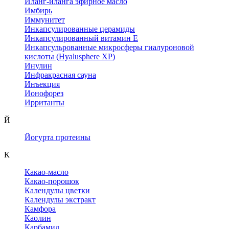
Иланг-иланга эфирное масло
Имбирь
Иммунитет
Инкапсулированные церамиды
Инкапсулированный витамин Е
Инкапсульрованные микросферы гиалуроновой
кислоты (Hyalusphere XP)
Инулин
Инфракрасная сауна
Инъекция
Ионофорез
Ирританты
Й
Йогурта протеины
К
Какао-масло
Какао-порошок
Календулы цветки
Календулы экстракт
Камфора
Каолин
Карбамид