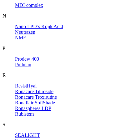
MDI-complex
N
Nano LPD’s Kojik Acid
Neutrazen
NMF
P
Prodew 400
Pullulan
R
ResistHyal
Ronacare Tiliroside
Ronacare Troxirutine
Ronaflair SoftShade
Ronaspheres LDP
Rubistem
S
SEALIGHT