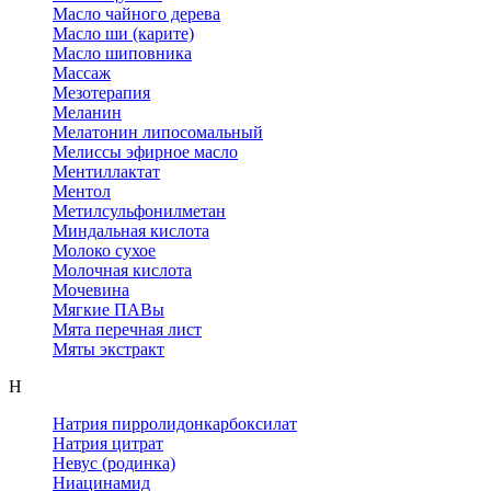
Масло чайного дерева
Масло ши (карите)
Масло шиповника
Массаж
Мезотерапия
Меланин
Мелатонин липосомальный
Мелиссы эфирное масло
Ментиллактат
Ментол
Метилсульфонилметан
Миндальная кислота
Молоко сухое
Молочная кислота
Мочевина
Мягкие ПАВы
Мята перечная лист
Мяты экстракт
Н
Натрия пирролидонкарбоксилат
Натрия цитрат
Невус (родинка)
Ниацинамид