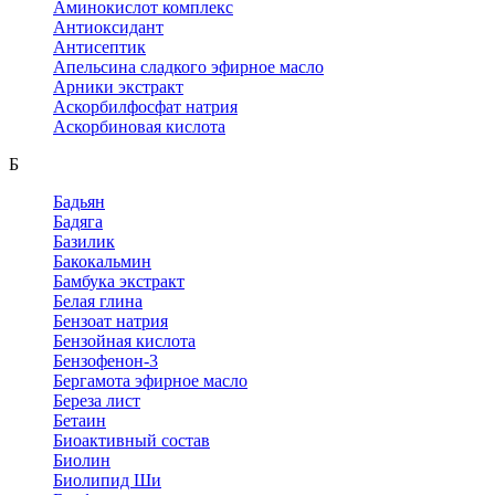
Аминокислот комплекс
Антиоксидант
Антисептик
Апельсина сладкого эфирное масло
Арники экстракт
Аскорбилфосфат натрия
Аскорбиновая кислота
Б
Бадьян
Бадяга
Базилик
Бакокальмин
Бамбука экстракт
Белая глина
Бензоат натрия
Бензойная кислота
Бензофенон-3
Бергамота эфирное масло
Береза лист
Бетаин
Биоактивный состав
Биолин
Биолипид Ши