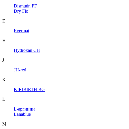
Dismutin PF
Dry Flo
E
Evermat
H
Hydroxan CH
J
JH-red
K
KIRIBIRTH BG
L
L-аргинин
Lanablue
M