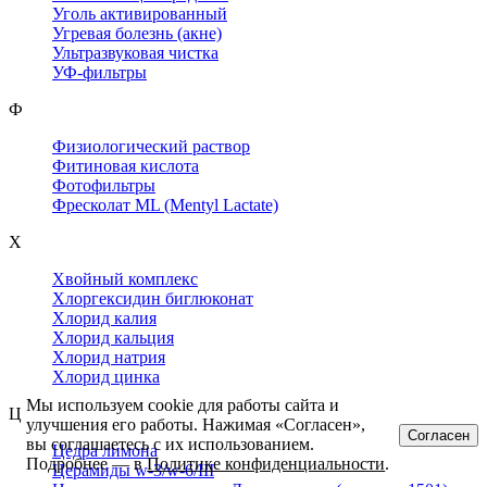
Уголь активированный
Угревая болезнь (акне)
Ультразвуковая чистка
УФ-фильтры
Ф
Физиологический раствор
Фитиновая кислота
Фотофильтры
Фресколат ML (Mentyl Lactate)
Х
Хвойный комплекс
Хлоргексидин биглюконат
Хлорид калия
Хлорид кальция
Хлорид натрия
Хлорид цинка
Мы используем cookie для работы сайта и
Ц
улучшения его работы. Нажимая «Согласен»,
Согласен
вы соглашаетесь с их использованием.
Цедра лимона
Подробнее — в
Политике конфиденциальности
.
Церамиды w-3/w-6/III