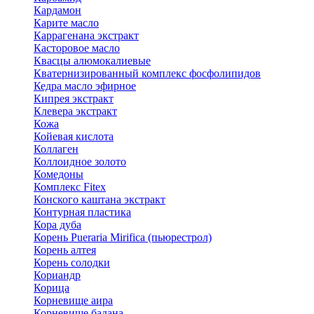
Кардамон
Карите масло
Каррагенана экстракт
Касторовое масло
Квасцы алюмокалиевые
Кватернизированный комплекс фосфолипидов
Кедра масло эфирное
Кипрея экстракт
Клевера экстракт
Кожа
Койевая кислота
Коллаген
Коллоидное золото
Комедоны
Комплекс Fitex
Конского каштана экстракт
Контурная пластика
Кора дуба
Корень Pueraria Mirifica (пьюрестрол)
Корень алтея
Корень солодки
Кориандр
Корица
Корневище аира
Корневище бадана