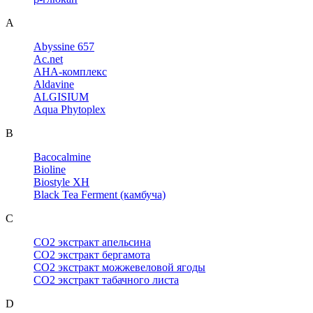
A
Abyssine 657
Ac.net
AHA-комплекс
Aldavine
ALGISIUM
Aqua Phytoplex
B
Bacocalmine
Bioline
Biostyle XH
Black Tea Ferment (камбуча)
C
CO2 экстракт апельсина
CO2 экстракт бергамота
CO2 экстракт можжевеловой ягоды
CO2 экстракт табачного листа
D