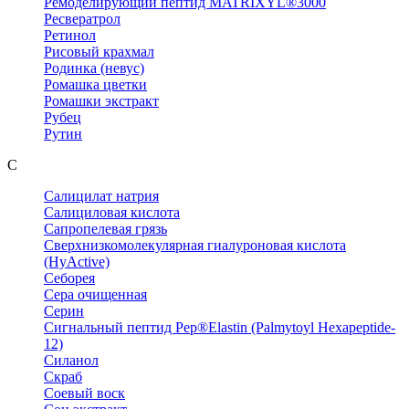
Ремоделирующий пептид MATRIXYL®3000
Ресвератрол
Ретинол
Рисовый крахмал
Родинка (невус)
Ромашка цветки
Ромашки экстракт
Рубец
Рутин
С
Салицилат натрия
Салициловая кислота
Сапропелевая грязь
Сверхнизкомолекулярная гиалуроновая кислота
(HyActive)
Себорея
Сера очищенная
Серин
Сигнальный пептид Pep®Elastin (Palmytoyl Hexapeptide-
12)
Силанол
Скраб
Соевый воск