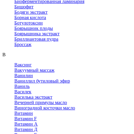
Биоферментированная ламинария
Бишофит
Бодяги экстракт
Борная кислота
Ботулотоксин
Боярышник плоды
Боярышника экстракт
Бриллиантовая пудра
Броссаж
В
Ваксинг
Вакуумный массаж
Ванилин
Ваниллил бутиловый эфир
Ваниль
Василек
Василька экстракт
Вечерней примулы масло
Виноградной косточки масло
Витамин
Витамин F
Витамин А
Витамин Д