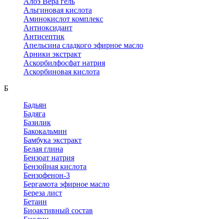
Алоэ Вера гель
Альгиновая кислота
Аминокислот комплекс
Антиоксидант
Антисептик
Апельсина сладкого эфирное масло
Арники экстракт
Аскорбилфосфат натрия
Аскорбиновая кислота
Б
Бадьян
Бадяга
Базилик
Бакокальмин
Бамбука экстракт
Белая глина
Бензоат натрия
Бензойная кислота
Бензофенон-3
Бергамота эфирное масло
Береза лист
Бетаин
Биоактивный состав