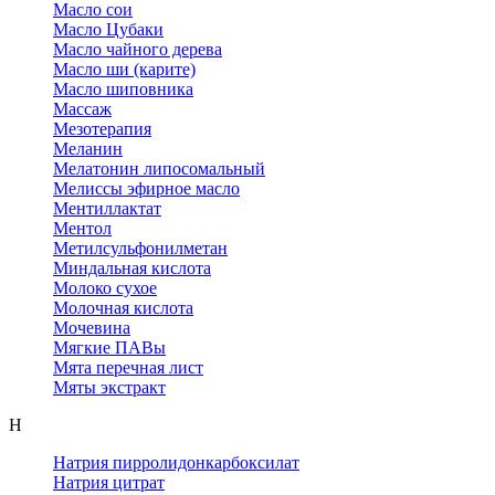
Масло сои
Масло Цубаки
Масло чайного дерева
Масло ши (карите)
Масло шиповника
Массаж
Мезотерапия
Меланин
Мелатонин липосомальный
Мелиссы эфирное масло
Ментиллактат
Ментол
Метилсульфонилметан
Миндальная кислота
Молоко сухое
Молочная кислота
Мочевина
Мягкие ПАВы
Мята перечная лист
Мяты экстракт
Н
Натрия пирролидонкарбоксилат
Натрия цитрат