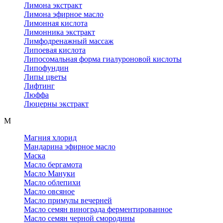
Лимона экстракт
Лимона эфирное масло
Лимонная кислота
Лимонника экстракт
Лимфодренажный массаж
Липоевая кислота
Липосомальная форма гиалуроновой кислоты
Липофундин
Липы цветы
Лифтинг
Люффа
Люцерны экстракт
М
Магния хлорид
Мандарина эфирное масло
Маска
Масло бергамота
Масло Мануки
Масло облепихи
Масло овсяное
Масло примулы вечерней
Масло семян винограда ферментированное
Масло семян черной смородины