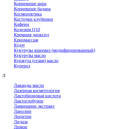
Корневище аира
Корневище бадана
Космецевтика
Косточки клубники
Кофеин
Коэнзим Q10
Кремния диоксид
Криомассаж
Кудзу
Кукурузы крахмал (модифицированный)
Кукурузы масло
Кунжута (сезам) масло
Купероз
Л
Лаванды масло
Лазерная косметология
Лактобионовая кислота
Лактоглобулин
Ламинарии экстракт
Ланолин
Лецитин
Лидаза
Лимон