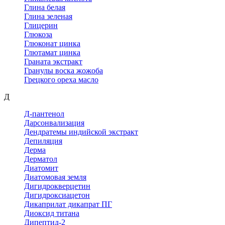
Глина белая
Глина зеленая
Глицерин
Глюкоза
Глюконат цинка
Глютамат цинка
Граната экстракт
Гранулы воска жожоба
Грецкого ореха масло
Д
Д-пантенол
Дарсонвализация
Дендратемы индийской экстракт
Депиляция
Дерма
Дерматол
Диатомит
Диатомовая земля
Дигидрокверцетин
Дигидроксиацетон
Дикаприлат дикапрат ПГ
Диоксид титана
Дипептид-2