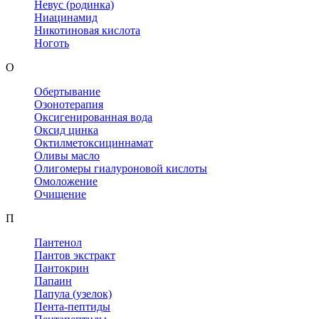
Невус (родинка)
Ниацинамид
Никотиновая кислота
Ноготь
О
Обертывание
Озонотерапия
Оксигенированная вода
Оксид цинка
Октилметоксициннамат
Оливы масло
Олигомеры гиалуроновой кислоты
Омоложение
Очищение
П
Пантенол
Пантов экстракт
Пантокрин
Папаин
Папула (узелок)
Пента-пептиды