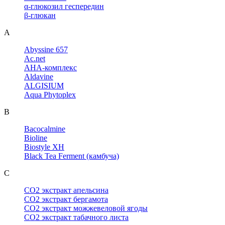
α-глюкозил геспередин
β-глюкан
A
Abyssine 657
Ac.net
AHA-комплекс
Aldavine
ALGISIUM
Aqua Phytoplex
B
Bacocalmine
Bioline
Biostyle XH
Black Tea Ferment (камбуча)
C
CO2 экстракт апельсина
CO2 экстракт бергамота
CO2 экстракт можжевеловой ягоды
CO2 экстракт табачного листа