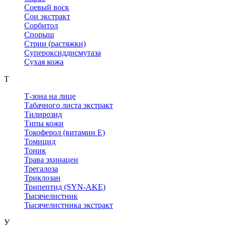
Соевый воск
Сои экстракт
Сорбитол
Спорыш
Стрии (растяжки)
Супероксиддисмутаза
Сухая кожа
Т
Т-зона на лице
Табачного листа экстракт
Тилирозид
Типы кожи
Токоферол (витамин Е)
Томицид
Тоник
Трава эхинацеи
Трегалоза
Триклозан
Трипептид (SYN-AKE)
Тысячелистник
Тысячелистника экстракт
У