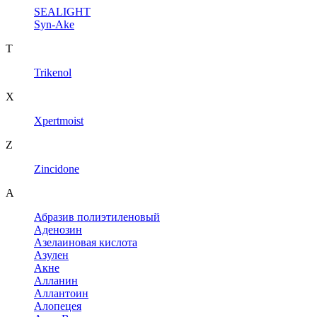
SEALIGHT
Syn-Ake
T
Trikenol
X
Xpertmoist
Z
Zincidone
А
Абразив полиэтиленовый
Аденозин
Азелаиновая кислота
Азулен
Акне
Алланин
Аллантоин
Алопецея