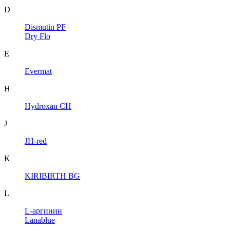
D
Dismutin PF
Dry Flo
E
Evermat
H
Hydroxan CH
J
JH-red
K
KIRIBIRTH BG
L
L-аргинин
Lanablue