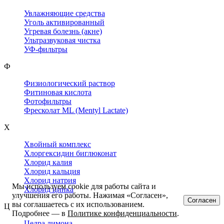
Увлажняющие средства
Уголь активированный
Угревая болезнь (акне)
Ультразвуковая чистка
УФ-фильтры
Ф
Физиологический раствор
Фитиновая кислота
Фотофильтры
Фресколат ML (Mentyl Lactate)
Х
Хвойный комплекс
Хлоргексидин биглюконат
Хлорид калия
Хлорид кальция
Хлорид натрия
Мы используем cookie для работы сайта и
Хлорид цинка
улучшения его работы. Нажимая «Согласен»,
Согласен
вы соглашаетесь с их использованием.
Ц
Подробнее — в
Политике конфиденциальности
.
Цедра лимона