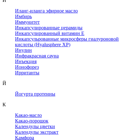
И
Иланг-иланга эфирное масло
Имбирь
Иммунитет
Инкапсулированные церамиды
Инкапсулированный витамин Е
Инкапсульрованные микросферы гиалуроновой
кислоты (Hyalusphere XP)
Инулин
Инфракрасная сауна
Инъекция
Ионофорез
Ирританты
Й
Йогурта протеины
К
Какао-масло
Какао-порошок
Календулы цветки
Календулы экстракт
Камфора