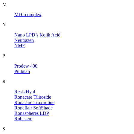
M
MDI-complex
N
Nano LPD’s Kojik Acid
Neutrazen
NMF
P
Prodew 400
Pullulan
R
ResistHyal
Ronacare Tiliroside
Ronacare Troxirutine
Ronaflair SoftShade
Ronaspheres LDP
Rubistem
S