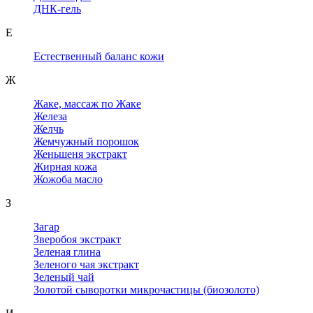
ДНК-гель
Е
Естественный баланс кожи
Ж
Жаке, массаж по Жаке
Железа
Желчь
Жемчужный порошок
Женьшеня экстракт
Жирная кожа
Жожоба масло
З
Загар
Зверобоя экстракт
Зеленая глина
Зеленого чая экстракт
Зеленый чай
Золотой сыворотки микрочастицы (биозолото)