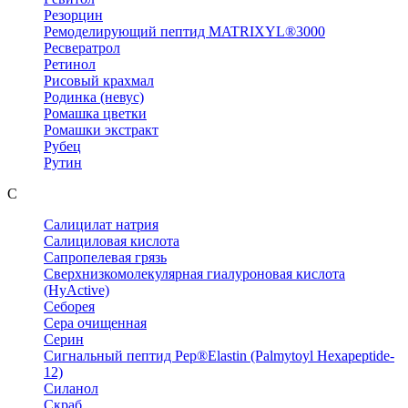
Резорцин
Ремоделирующий пептид MATRIXYL®3000
Ресвератрол
Ретинол
Рисовый крахмал
Родинка (невус)
Ромашка цветки
Ромашки экстракт
Рубец
Рутин
С
Салицилат натрия
Салициловая кислота
Сапропелевая грязь
Сверхнизкомолекулярная гиалуроновая кислота
(HyActive)
Себорея
Сера очищенная
Серин
Сигнальный пептид Pep®Elastin (Palmytoyl Hexapeptide-
12)
Силанол
Скраб