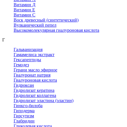
Витамин Д
Витамин Е
Витамин С
Воск древесный (синтетический)
Вулканический пепел
Высокомолекулярная гиалуроновая кислота
Г
Гальванизация
Гамамелиса экстракт
Гексапептиды
Гемодез
Герани масло эфирное
Гиалуронат натрия
Гиалуроновая кислота
Гидроксан
Гидролизат кератина
Гидролизат коллагена
Гидролизат эластина (эластин)
Гинкго-билоба
Гиподерма
Гирсутизм
Глабридин
Гликолевая кислота