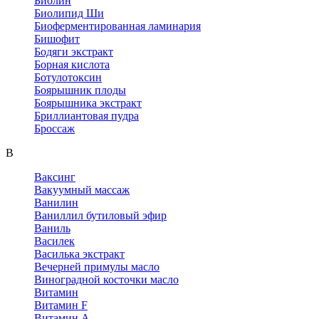
Биолин
Биолипид Ши
Биоферментированная ламинария
Бишофит
Бодяги экстракт
Борная кислота
Ботулотоксин
Боярышник плоды
Боярышника экстракт
Бриллиантовая пудра
Броссаж
В
Ваксинг
Вакуумный массаж
Ванилин
Ваниллил бутиловый эфир
Ваниль
Василек
Василька экстракт
Вечерней примулы масло
Виноградной косточки масло
Витамин
Витамин F
Витамин А