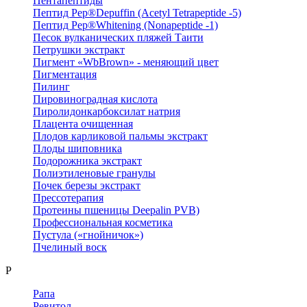
Пентапептиды
Пептид Pep®Depuffin (Acetyl Tetrapeptide -5)
Пептид Pep®Whitening (Nonapeptide -1)
Песок вулканических пляжей Таити
Петрушки экстракт
Пигмент «WbBrown» - меняющий цвет
Пигментация
Пилинг
Пировиноградная кислота
Пиролидонкарбоксилат натрия
Плацента очищенная
Плодов карликовой пальмы экстракт
Плоды шиповника
Подорожника экстракт
Полиэтиленовые гранулы
Почек березы экстракт
Прессотерапия
Протеины пшеницы Deepalin PVB)
Профессиональная косметика
Пустула («гнойничок»)
Пчелиный воск
Р
Рапа
Ревитол