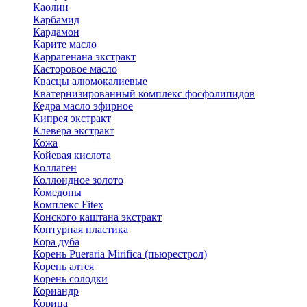
Каолин
Карбамид
Кардамон
Карите масло
Каррагенана экстракт
Касторовое масло
Квасцы алюмокалиевые
Кватернизированный комплекс фосфолипидов
Кедра масло эфирное
Кипрея экстракт
Клевера экстракт
Кожа
Койевая кислота
Коллаген
Коллоидное золото
Комедоны
Комплекс Fitex
Конского каштана экстракт
Контурная пластика
Кора дуба
Корень Pueraria Mirifica (пьюрестрол)
Корень алтея
Корень солодки
Кориандр
Корица