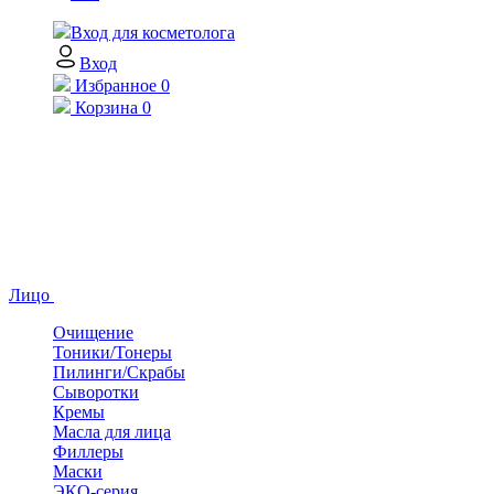
Вход для косметолога
Вход
Избранное
0
Корзина
0
Лицо
Очищение
Тоники/Тонеры
Пилинги/Скрабы
Сыворотки
Кремы
Масла для лица
Филлеры
Маски
ЭКО-серия