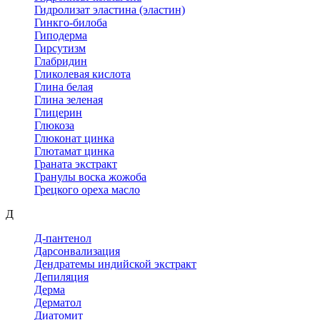
Гидролизат эластина (эластин)
Гинкго-билоба
Гиподерма
Гирсутизм
Глабридин
Гликолевая кислота
Глина белая
Глина зеленая
Глицерин
Глюкоза
Глюконат цинка
Глютамат цинка
Граната экстракт
Гранулы воска жожоба
Грецкого ореха масло
Д
Д-пантенол
Дарсонвализация
Дендратемы индийской экстракт
Депиляция
Дерма
Дерматол
Диатомит