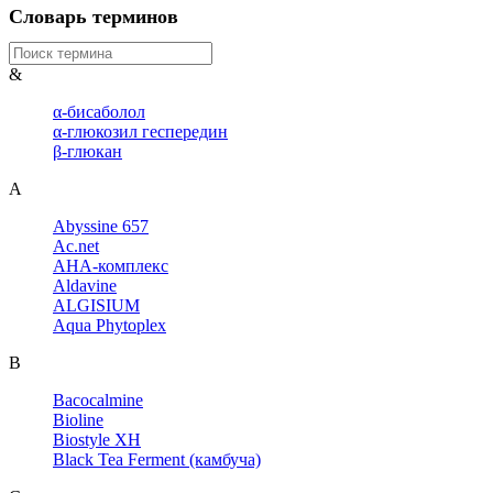
Словарь терминов
&
α-бисаболол
α-глюкозил геспередин
β-глюкан
A
Abyssine 657
Ac.net
AHA-комплекс
Aldavine
ALGISIUM
Aqua Phytoplex
B
Bacocalmine
Bioline
Biostyle XH
Black Tea Ferment (камбуча)