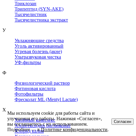
Триклозан
Трипептид (SYN-AKE)
Тысячелистник
Тысячелистника экстракт
У
Увлажняющие средства
Уголь активированный
Угревая болезнь (акне)
Ультразвуковая чистка
УФ-фильтры
Ф
Физиологический раствор
Фитиновая кислота
Фотофильтры
Фресколат ML (Mentyl Lactate)
Х
Мы используем cookie для работы сайта и
улучшения его работы. Нажимая «Согласен»,
Хвойный комплекс
Согласен
вы соглашаетесь с их использованием.
Хлоргексидин биглюконат
Подробнее — в
Политике конфиденциальности
.
Хлорид калия