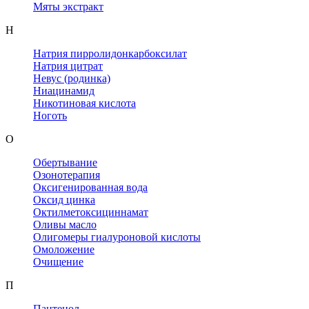
Мяты экстракт
Н
Натрия пирролидонкарбоксилат
Натрия цитрат
Невус (родинка)
Ниацинамид
Никотиновая кислота
Ноготь
О
Обертывание
Озонотерапия
Оксигенированная вода
Оксид цинка
Октилметоксициннамат
Оливы масло
Олигомеры гиалуроновой кислоты
Омоложение
Очищение
П
Пантенол