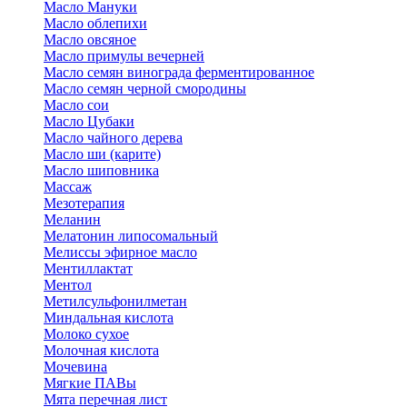
Масло Мануки
Масло облепихи
Масло овсяное
Масло примулы вечерней
Масло семян винограда ферментированное
Масло семян черной смородины
Масло сои
Масло Цубаки
Масло чайного дерева
Масло ши (карите)
Масло шиповника
Массаж
Мезотерапия
Меланин
Мелатонин липосомальный
Мелиссы эфирное масло
Ментиллактат
Ментол
Метилсульфонилметан
Миндальная кислота
Молоко сухое
Молочная кислота
Мочевина
Мягкие ПАВы
Мята перечная лист