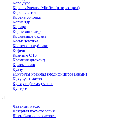
Кора дуба
Корень Pueraria Mirifica (пьюрестрол)
Корень алтея
Корень солодки
Кориандр
Корица
Корневище аира
Корневище бадана
Космецевтика
Косточки клубники
Кофеин
Коэнзим Q10
Кремния диоксид
Криомассаж
Кудзу
Кукурузы крахмал (модифицированный)
Кукурузы масло
Кунжута (сезам) масло
Купероз
Л
Лаванды масло
Лазерная косметология
Лактобионовая кислота