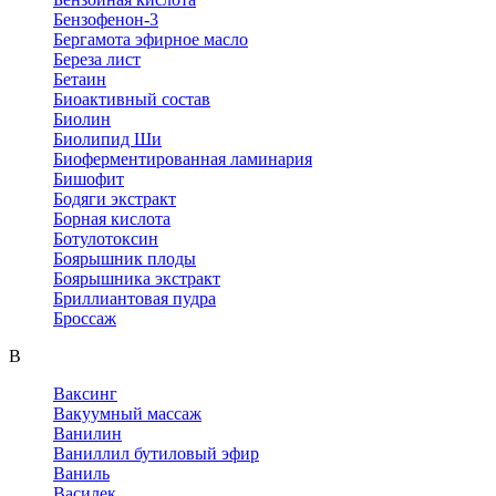
Бензофенон-3
Бергамота эфирное масло
Береза лист
Бетаин
Биоактивный состав
Биолин
Биолипид Ши
Биоферментированная ламинария
Бишофит
Бодяги экстракт
Борная кислота
Ботулотоксин
Боярышник плоды
Боярышника экстракт
Бриллиантовая пудра
Броссаж
В
Ваксинг
Вакуумный массаж
Ванилин
Ваниллил бутиловый эфир
Ваниль
Василек