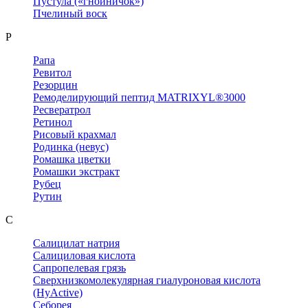
Пустула («гнойничок»)
Пчелиный воск
Р
Рапа
Ревитол
Резорцин
Ремоделирующий пептид MATRIXYL®3000
Ресвератрол
Ретинол
Рисовый крахмал
Родинка (невус)
Ромашка цветки
Ромашки экстракт
Рубец
Рутин
С
Салицилат натрия
Салициловая кислота
Сапропелевая грязь
Сверхнизкомолекулярная гиалуроновая кислота
(HyActive)
Себорея