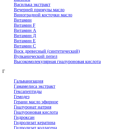
Василька экстракт
Вечерней примулы масло
Виноградной косточки масло
Витамин
Витамин F
Витамин А
Витамин Д
Витамин Е
Витамин С
Воск древесный (синтетический)
Вулканический пепел
Высокомолекулярная гиалуроновая кислота
Г
Гальванизация
Гамамелиса экстракт
Гексапептиды
Гемодез
Герани масло эфирное
Гиалуронат натрия
Гиалуроновая кислота
Гидроксан
Гидролизат кератина
Гидролизат коллагена