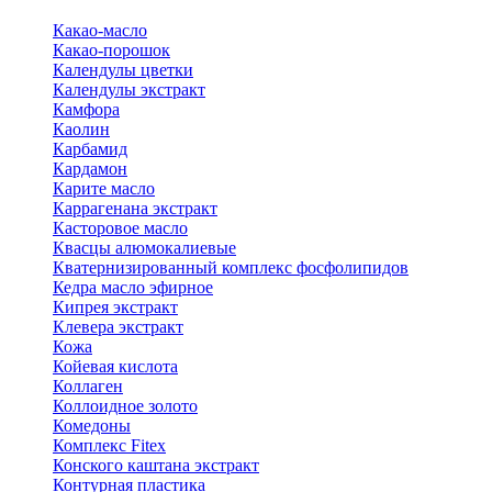
Какао-масло
Какао-порошок
Календулы цветки
Календулы экстракт
Камфора
Каолин
Карбамид
Кардамон
Карите масло
Каррагенана экстракт
Касторовое масло
Квасцы алюмокалиевые
Кватернизированный комплекс фосфолипидов
Кедра масло эфирное
Кипрея экстракт
Клевера экстракт
Кожа
Койевая кислота
Коллаген
Коллоидное золото
Комедоны
Комплекс Fitex
Конского каштана экстракт
Контурная пластика