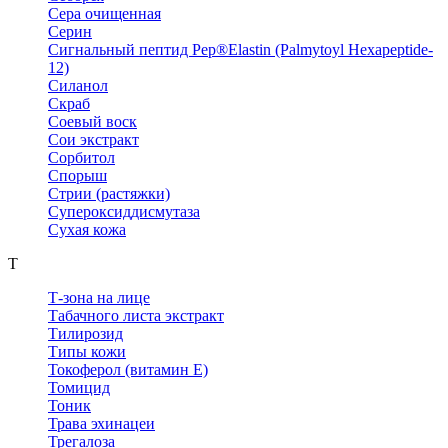
Сера очищенная
Серин
Сигнальный пептид Pep®Elastin (Palmytoyl Hexapeptide-
12)
Силанол
Скраб
Соевый воск
Сои экстракт
Сорбитол
Спорыш
Стрии (растяжки)
Супероксиддисмутаза
Сухая кожа
Т
Т-зона на лице
Табачного листа экстракт
Тилирозид
Типы кожи
Токоферол (витамин Е)
Томицид
Тоник
Трава эхинацеи
Трегалоза