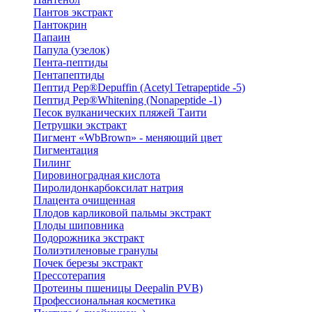
Пантов экстракт
Пантокрин
Папаин
Папула (узелок)
Пента-пептиды
Пентапептиды
Пептид Pep®Depuffin (Acetyl Tetrapeptide -5)
Пептид Pep®Whitening (Nonapeptide -1)
Песок вулканических пляжей Таити
Петрушки экстракт
Пигмент «WbBrown» - меняющий цвет
Пигментация
Пилинг
Пировиноградная кислота
Пиролидонкарбоксилат натрия
Плацента очищенная
Плодов карликовой пальмы экстракт
Плоды шиповника
Подорожника экстракт
Полиэтиленовые гранулы
Почек березы экстракт
Прессотерапия
Протеины пшеницы Deepalin PVB)
Профессиональная косметика