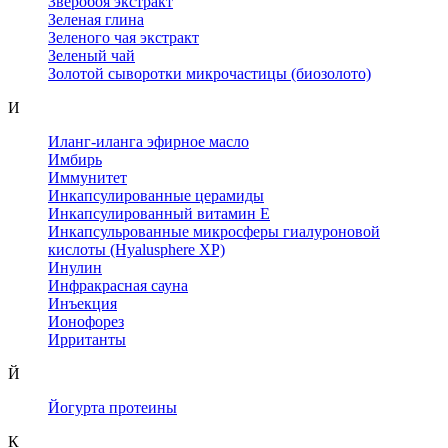
Зверобоя экстракт
Зеленая глина
Зеленого чая экстракт
Зеленый чай
Золотой сыворотки микрочастицы (биозолото)
И
Иланг-иланга эфирное масло
Имбирь
Иммунитет
Инкапсулированные церамиды
Инкапсулированный витамин Е
Инкапсульрованные микросферы гиалуроновой
кислоты (Hyalusphere XP)
Инулин
Инфракрасная сауна
Инъекция
Ионофорез
Ирританты
Й
Йогурта протеины
К