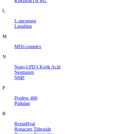
KIRIBIRTH BG
L
L-аргинин
Lanablue
M
MDI-complex
N
Nano LPD’s Kojik Acid
Neutrazen
NMF
P
Prodew 400
Pullulan
R
ResistHyal
Ronacare Tiliroside