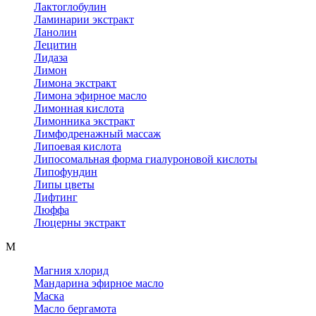
Лактоглобулин
Ламинарии экстракт
Ланолин
Лецитин
Лидаза
Лимон
Лимона экстракт
Лимона эфирное масло
Лимонная кислота
Лимонника экстракт
Лимфодренажный массаж
Липоевая кислота
Липосомальная форма гиалуроновой кислоты
Липофундин
Липы цветы
Лифтинг
Люффа
Люцерны экстракт
М
Магния хлорид
Мандарина эфирное масло
Маска
Масло бергамота