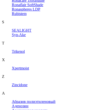
Ronacare Troxirutine
Ronaflair SoftShade
Ronaspheres LDP
Rubistem
S
SEALIGHT
Syn-Ake
T
Trikenol
X
Xpertmoist
Z
Zincidone
А
Абразив полиэтиленовый
Аденозин