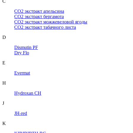
C
CO2 экстракт апельсина
CO2 экстракт бергамота
CO2 экстракт можжевеловой ягоды
CO2 экстракт табачного листа
D
Dismutin PF
Dry Flo
E
Evermat
H
Hydroxan CH
J
JH-red
K