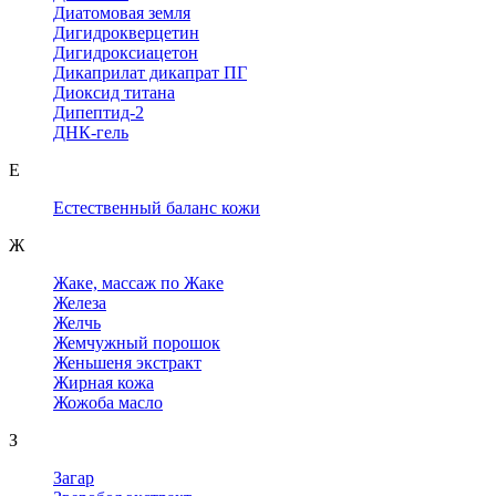
Диатомовая земля
Дигидрокверцетин
Дигидроксиацетон
Дикаприлат дикапрат ПГ
Диоксид титана
Дипептид-2
ДНК-гель
Е
Естественный баланс кожи
Ж
Жаке, массаж по Жаке
Железа
Желчь
Жемчужный порошок
Женьшеня экстракт
Жирная кожа
Жожоба масло
З
Загар