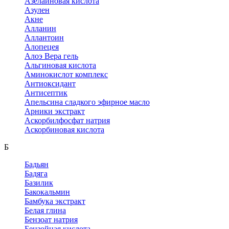
Азелаиновая кислота
Азулен
Акне
Алланин
Аллантоин
Алопецея
Алоэ Вера гель
Альгиновая кислота
Аминокислот комплекс
Антиоксидант
Антисептик
Апельсина сладкого эфирное масло
Арники экстракт
Аскорбилфосфат натрия
Аскорбиновая кислота
Б
Бадьян
Бадяга
Базилик
Бакокальмин
Бамбука экстракт
Белая глина
Бензоат натрия
Бензойная кислота