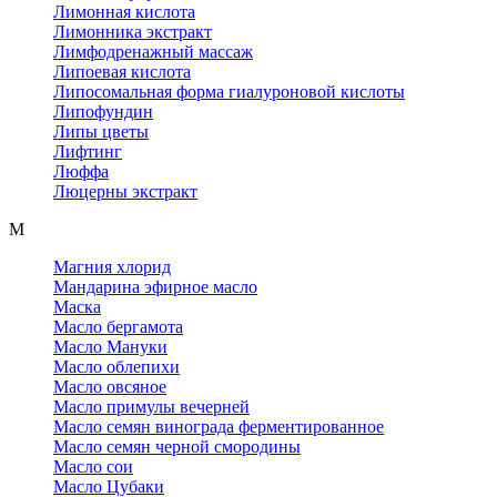
Лимонная кислота
Лимонника экстракт
Лимфодренажный массаж
Липоевая кислота
Липосомальная форма гиалуроновой кислоты
Липофундин
Липы цветы
Лифтинг
Люффа
Люцерны экстракт
М
Магния хлорид
Мандарина эфирное масло
Маска
Масло бергамота
Масло Мануки
Масло облепихи
Масло овсяное
Масло примулы вечерней
Масло семян винограда ферментированное
Масло семян черной смородины
Масло сои
Масло Цубаки