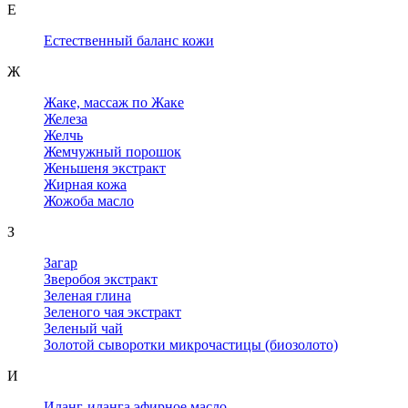
Е
Естественный баланс кожи
Ж
Жаке, массаж по Жаке
Железа
Желчь
Жемчужный порошок
Женьшеня экстракт
Жирная кожа
Жожоба масло
З
Загар
Зверобоя экстракт
Зеленая глина
Зеленого чая экстракт
Зеленый чай
Золотой сыворотки микрочастицы (биозолото)
И
Иланг-иланга эфирное масло