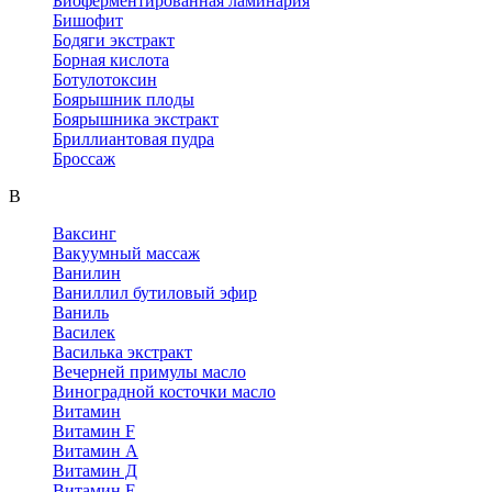
Биоферментированная ламинария
Бишофит
Бодяги экстракт
Борная кислота
Ботулотоксин
Боярышник плоды
Боярышника экстракт
Бриллиантовая пудра
Броссаж
В
Ваксинг
Вакуумный массаж
Ванилин
Ваниллил бутиловый эфир
Ваниль
Василек
Василька экстракт
Вечерней примулы масло
Виноградной косточки масло
Витамин
Витамин F
Витамин А
Витамин Д
Витамин Е