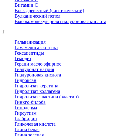
Витамин С
Воск древесный (синтетический)
Вулканический пепел
Высокомолекулярная гиалуроновая кислота
Г
Гальванизация
Гамамелиса экстракт
Гексапептиды
Гемодез
Герани масло эфирное
Гиалуронат натрия
Гиалуроновая кислота
Гидроксан
Гидролизат кератина
Гидролизат коллагена
Гидролизат эластина (эластин)
Гинкго-билоба
Гиподерма
Гирсутизм
Глабридин
Гликолевая кислота
Глина белая
Глина зеленая