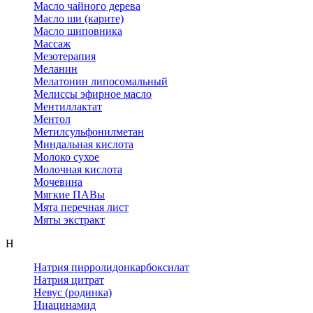
Масло чайного дерева
Масло ши (карите)
Масло шиповника
Массаж
Мезотерапия
Меланин
Мелатонин липосомальный
Мелиссы эфирное масло
Ментиллактат
Ментол
Метилсульфонилметан
Миндальная кислота
Молоко сухое
Молочная кислота
Мочевина
Мягкие ПАВы
Мята перечная лист
Мяты экстракт
Н
Натрия пирролидонкарбоксилат
Натрия цитрат
Невус (родинка)
Ниацинамид