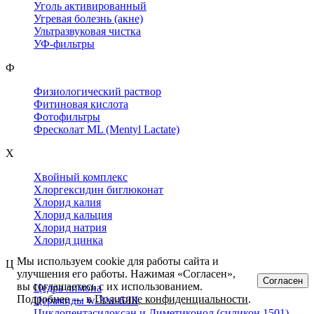
Уголь активированный
Угревая болезнь (акне)
Ультразвуковая чистка
УФ-фильтры
Ф
Физиологический раствор
Фитиновая кислота
Фотофильтры
Фресколат ML (Mentyl Lactate)
Х
Хвойный комплекс
Хлоргексидин биглюконат
Хлорид калия
Хлорид кальция
Хлорид натрия
Хлорид цинка
Мы используем cookie для работы сайта и
Ц
улучшения его работы. Нажимая «Согласен»,
Согласен
вы соглашаетесь с их использованием.
Цедра лимона
Подробнее — в
Политике конфиденциальности
.
Церамиды w-3/w-6/III
Циклопентасилоксан и Диметиконол (силикон 1501)