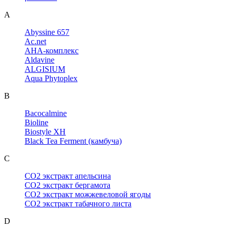
A
Abyssine 657
Ac.net
AHA-комплекс
Aldavine
ALGISIUM
Aqua Phytoplex
B
Bacocalmine
Bioline
Biostyle XH
Black Tea Ferment (камбуча)
C
CO2 экстракт апельсина
CO2 экстракт бергамота
CO2 экстракт можжевеловой ягоды
CO2 экстракт табачного листа
D