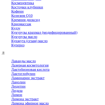
Космецевтика
Косточки клубники
Кофеин
Коэнзим Q10
Кремния диоксид
Криомассаж
Кудзу
Кукурузы крахмал (модифицированный)
Кукурузы масло
Кунжута (сезам) масло
Купероз
Л
Лаванды масло
Лазерная косметология
Лактобионовая кислота
Лактоглобулин
Ламинарии экстракт
Ланолин
Лецитин
Лидаза
Лимон
Лимона экстракт
Лимона эфирное масло