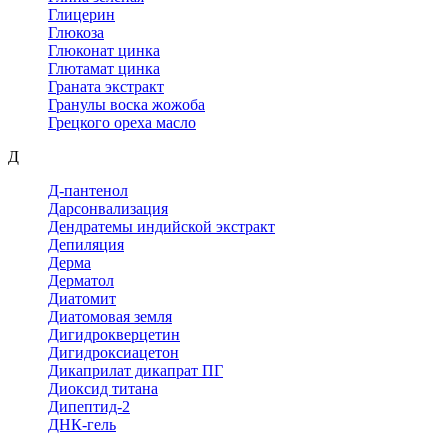
Глицерин
Глюкоза
Глюконат цинка
Глютамат цинка
Граната экстракт
Гранулы воска жожоба
Грецкого ореха масло
Д
Д-пантенол
Дарсонвализация
Дендратемы индийской экстракт
Депиляция
Дерма
Дерматол
Диатомит
Диатомовая земля
Дигидрокверцетин
Дигидроксиацетон
Дикаприлат дикапрат ПГ
Диоксид титана
Дипептид-2
ДНК-гель