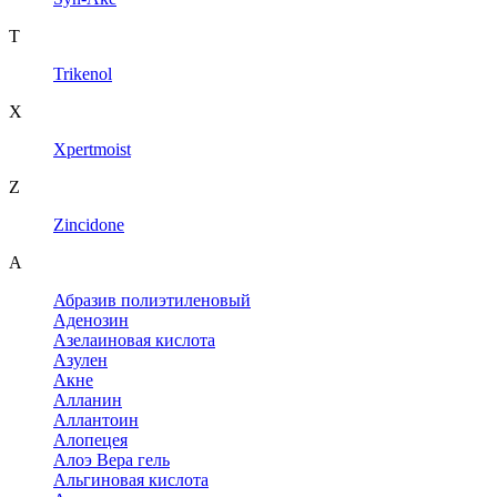
T
Trikenol
X
Xpertmoist
Z
Zincidone
А
Абразив полиэтиленовый
Аденозин
Азелаиновая кислота
Азулен
Акне
Алланин
Аллантоин
Алопецея
Алоэ Вера гель
Альгиновая кислота