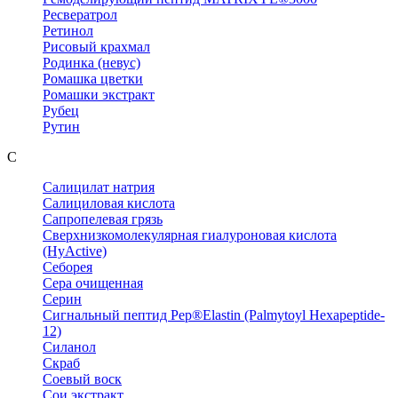
Ресвератрол
Ретинол
Рисовый крахмал
Родинка (невус)
Ромашка цветки
Ромашки экстракт
Рубец
Рутин
С
Салицилат натрия
Салициловая кислота
Сапропелевая грязь
Сверхнизкомолекулярная гиалуроновая кислота
(HyActive)
Себорея
Сера очищенная
Серин
Сигнальный пептид Pep®Elastin (Palmytoyl Hexapeptide-
12)
Силанол
Скраб
Соевый воск
Сои экстракт