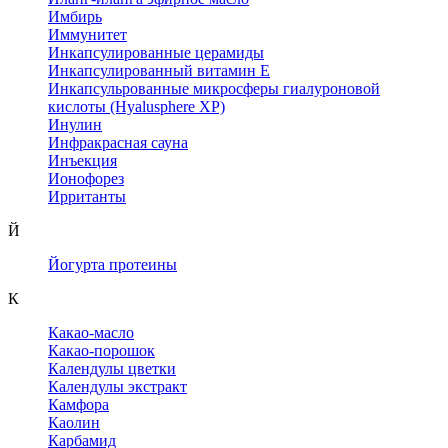
Имбирь
Иммунитет
Инкапсулированные церамиды
Инкапсулированный витамин Е
Инкапсульрованные микросферы гиалуроновой
кислоты (Hyalusphere XP)
Инулин
Инфракрасная сауна
Инъекция
Ионофорез
Ирританты
Й
Йогурта протеины
К
Какао-масло
Какао-порошок
Календулы цветки
Календулы экстракт
Камфора
Каолин
Карбамид