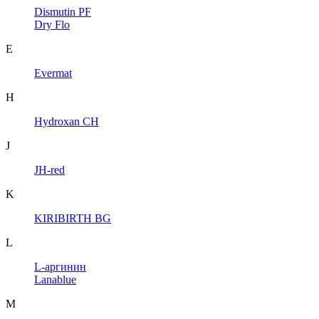
Dismutin PF
Dry Flo
E
Evermat
H
Hydroxan CH
J
JH-red
K
KIRIBIRTH BG
L
L-аргинин
Lanablue
M