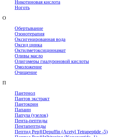
Никотиновая кислота
Ноготь
О
Обертывание
Озонотерапия
Оксигенированная вода
Оксид цинка
Октилметоксициннамат
Оливы масло
Олигомеры гиалуроновой кислоты
Омоложение
Очищение
П
Пантенол
Пантов экстракт
Пантокрин
Папаин
Папула (узелок)
Пента-пептиды
Пентапептиды
Пептид Pep®Depuffin (Acetyl Tetrapeptide -5)