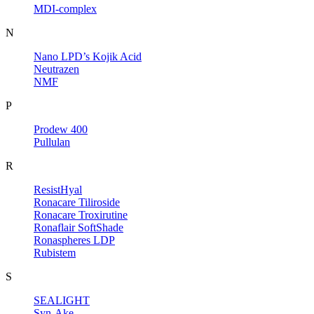
MDI-complex
N
Nano LPD’s Kojik Acid
Neutrazen
NMF
P
Prodew 400
Pullulan
R
ResistHyal
Ronacare Tiliroside
Ronacare Troxirutine
Ronaflair SoftShade
Ronaspheres LDP
Rubistem
S
SEALIGHT
Syn-Ake