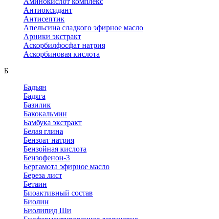
Аминокислот комплекс
Антиоксидант
Антисептик
Апельсина сладкого эфирное масло
Арники экстракт
Аскорбилфосфат натрия
Аскорбиновая кислота
Б
Бадьян
Бадяга
Базилик
Бакокальмин
Бамбука экстракт
Белая глина
Бензоат натрия
Бензойная кислота
Бензофенон-3
Бергамота эфирное масло
Береза лист
Бетаин
Биоактивный состав
Биолин
Биолипид Ши