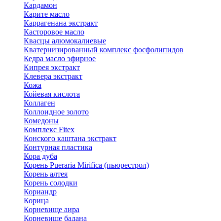
Кардамон
Карите масло
Каррагенана экстракт
Касторовое масло
Квасцы алюмокалиевые
Кватернизированный комплекс фосфолипидов
Кедра масло эфирное
Кипрея экстракт
Клевера экстракт
Кожа
Койевая кислота
Коллаген
Коллоидное золото
Комедоны
Комплекс Fitex
Конского каштана экстракт
Контурная пластика
Кора дуба
Корень Pueraria Mirifica (пьюрестрол)
Корень алтея
Корень солодки
Кориандр
Корица
Корневище аира
Корневище бадана