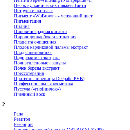
Пептид Pep®Whitening (Nonapeptide -1)
Песок вулканических пляжей Таити
Петрушки экстракт
Пигмент «WbBrown» - меняющий цвет
Пигментация
Пилинг
Пировиноградная кислота
Пиролидонкарбоксилат натрия
Плацента очищенная
Плодов карликовой пальмы экстракт
Плоды шиповника
Подорожника экстракт
Полиэтиленовые гранулы
Почек березы экстракт
Прессотерапия
Протеины пшеницы Deepalin PVB)
Профессиональная косметика
Пустула («гнойничок»)
Пчелиный воск
Р
Рапа
Ревитол
Резорцин
Ремоделирующий пептид MATRIXYL®3000