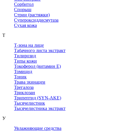
Сорбитол
Спорыш
Стрии (растяжки)
Супероксиддисмутаза
Сухая кожа
Т
Т-зона на лице
Табачного листа экстракт
Тилирозид
Типы кожи
Токоферол (витамин Е)
Томицид
Тоник
Трава эхинацеи
Трегалоза
Триклозан
Трипептид (SYN-AKE)
Тысячелистник
Тысячелистника экстракт
У
Увлажняющие средства