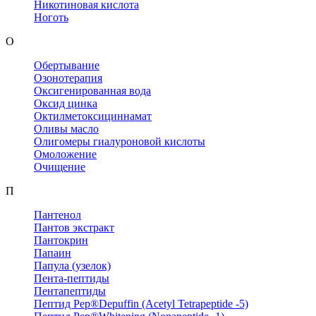
Никотиновая кислота
Ноготь
О
Обертывание
Озонотерапия
Оксигенированная вода
Оксид цинка
Октилметоксициннамат
Оливы масло
Олигомеры гиалуроновой кислоты
Омоложение
Очищение
П
Пантенол
Пантов экстракт
Пантокрин
Папаин
Папула (узелок)
Пента-пептиды
Пентапептиды
Пептид Pep®Depuffin (Acetyl Tetrapeptide -5)