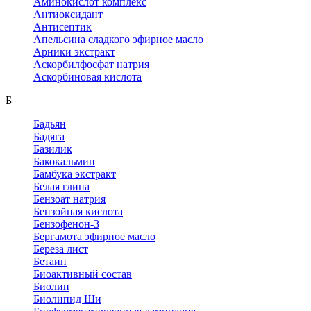
Аминокислот комплекс
Антиоксидант
Антисептик
Апельсина сладкого эфирное масло
Арники экстракт
Аскорбилфосфат натрия
Аскорбиновая кислота
Б
Бадьян
Бадяга
Базилик
Бакокальмин
Бамбука экстракт
Белая глина
Бензоат натрия
Бензойная кислота
Бензофенон-3
Бергамота эфирное масло
Береза лист
Бетаин
Биоактивный состав
Биолин
Биолипид Ши