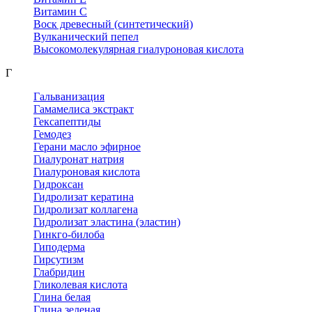
Витамин С
Воск древесный (синтетический)
Вулканический пепел
Высокомолекулярная гиалуроновая кислота
Г
Гальванизация
Гамамелиса экстракт
Гексапептиды
Гемодез
Герани масло эфирное
Гиалуронат натрия
Гиалуроновая кислота
Гидроксан
Гидролизат кератина
Гидролизат коллагена
Гидролизат эластина (эластин)
Гинкго-билоба
Гиподерма
Гирсутизм
Глабридин
Гликолевая кислота
Глина белая
Глина зеленая