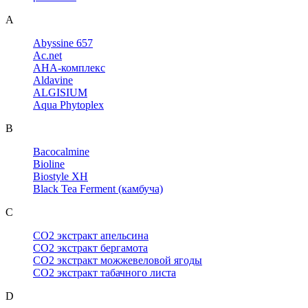
A
Abyssine 657
Ac.net
AHA-комплекс
Aldavine
ALGISIUM
Aqua Phytoplex
B
Bacocalmine
Bioline
Biostyle XH
Black Tea Ferment (камбуча)
C
CO2 экстракт апельсина
CO2 экстракт бергамота
CO2 экстракт можжевеловой ягоды
CO2 экстракт табачного листа
D