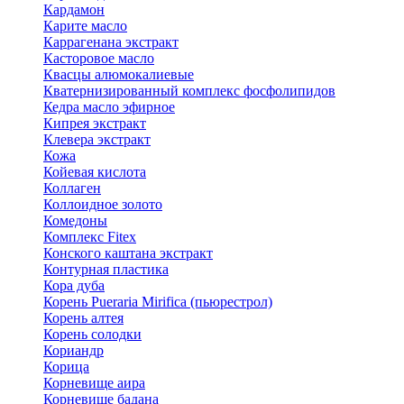
Кардамон
Карите масло
Каррагенана экстракт
Касторовое масло
Квасцы алюмокалиевые
Кватернизированный комплекс фосфолипидов
Кедра масло эфирное
Кипрея экстракт
Клевера экстракт
Кожа
Койевая кислота
Коллаген
Коллоидное золото
Комедоны
Комплекс Fitex
Конского каштана экстракт
Контурная пластика
Кора дуба
Корень Pueraria Mirifica (пьюрестрол)
Корень алтея
Корень солодки
Кориандр
Корица
Корневище аира
Корневище бадана