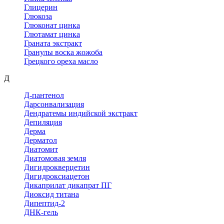
Глицерин
Глюкоза
Глюконат цинка
Глютамат цинка
Граната экстракт
Гранулы воска жожоба
Грецкого ореха масло
Д
Д-пантенол
Дарсонвализация
Дендратемы индийской экстракт
Депиляция
Дерма
Дерматол
Диатомит
Диатомовая земля
Дигидрокверцетин
Дигидроксиацетон
Дикаприлат дикапрат ПГ
Диоксид титана
Дипептид-2
ДНК-гель