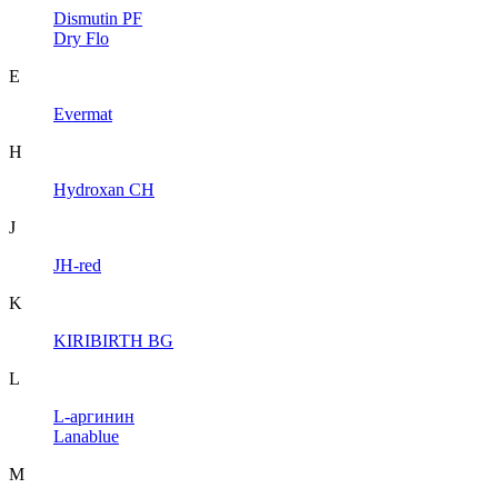
Dismutin PF
Dry Flo
E
Evermat
H
Hydroxan CH
J
JH-red
K
KIRIBIRTH BG
L
L-аргинин
Lanablue
M