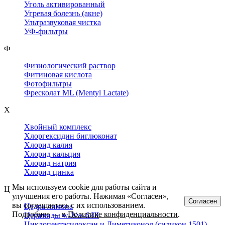
Уголь активированный
Угревая болезнь (акне)
Ультразвуковая чистка
УФ-фильтры
Ф
Физиологический раствор
Фитиновая кислота
Фотофильтры
Фресколат ML (Mentyl Lactate)
Х
Хвойный комплекс
Хлоргексидин биглюконат
Хлорид калия
Хлорид кальция
Хлорид натрия
Хлорид цинка
Мы используем cookie для работы сайта и
Ц
улучшения его работы. Нажимая «Согласен»,
Согласен
вы соглашаетесь с их использованием.
Цедра лимона
Подробнее — в
Политике конфиденциальности
.
Церамиды w-3/w-6/III
Циклопентасилоксан и Диметиконол (силикон 1501)