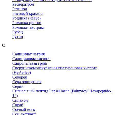
Ресвератрол
Ретинол
Рисовый крахмал
Родинка (невус)
Ромашка цветки
Ромашки экстракт
Рубец
Рутин
С
Салицилат натрия
Салициловая кислота
Сапропелевая грязь
Сверхнизкомолекулярная гиалуроновая кислота
(HyActive)
Себорея
Сера очищенная
Серин
Сигнальный пептид Pep®Elastin (Palmytoyl Hexapeptide-
12)
Силанол
Скраб
Соевый воск
Сои экстракт