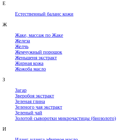
Е
Естественный баланс кожи
Ж
Жаке, массаж по Жаке
Железа
Желчь
Жемчужный порошок
Женьшеня экстракт
Жирная кожа
Жожоба масло
З
Загар
Зверобоя экстракт
Зеленая глина
Зеленого чая экстракт
Зеленый чай
Золотой сыворотки микрочастицы (биозолото)
И
Иланг-иланга эфирное масло