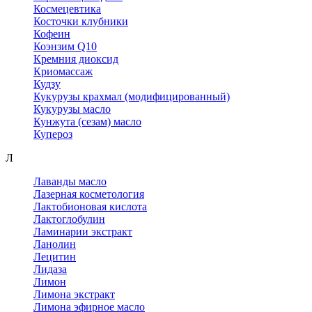
Космецевтика
Косточки клубники
Кофеин
Коэнзим Q10
Кремния диоксид
Криомассаж
Кудзу
Кукурузы крахмал (модифицированный)
Кукурузы масло
Кунжута (сезам) масло
Купероз
Л
Лаванды масло
Лазерная косметология
Лактобионовая кислота
Лактоглобулин
Ламинарии экстракт
Ланолин
Лецитин
Лидаза
Лимон
Лимона экстракт
Лимона эфирное масло