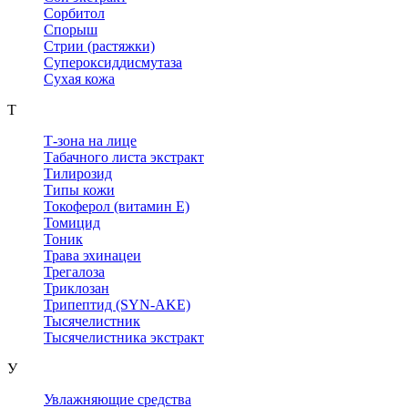
Сорбитол
Спорыш
Стрии (растяжки)
Супероксиддисмутаза
Сухая кожа
Т
Т-зона на лице
Табачного листа экстракт
Тилирозид
Типы кожи
Токоферол (витамин Е)
Томицид
Тоник
Трава эхинацеи
Трегалоза
Триклозан
Трипептид (SYN-AKE)
Тысячелистник
Тысячелистника экстракт
У
Увлажняющие средства