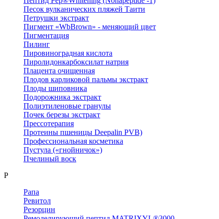
Пептид Pep®Whitening (Nonapeptide -1)
Песок вулканических пляжей Таити
Петрушки экстракт
Пигмент «WbBrown» - меняющий цвет
Пигментация
Пилинг
Пировиноградная кислота
Пиролидонкарбоксилат натрия
Плацента очищенная
Плодов карликовой пальмы экстракт
Плоды шиповника
Подорожника экстракт
Полиэтиленовые гранулы
Почек березы экстракт
Прессотерапия
Протеины пшеницы Deepalin PVB)
Профессиональная косметика
Пустула («гнойничок»)
Пчелиный воск
Р
Рапа
Ревитол
Резорцин
Ремоделирующий пептид MATRIXYL®3000