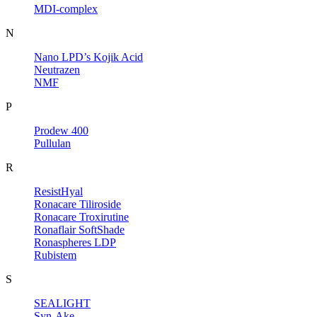
MDI-complex
N
Nano LPD’s Kojik Acid
Neutrazen
NMF
P
Prodew 400
Pullulan
R
ResistHyal
Ronacare Tiliroside
Ronacare Troxirutine
Ronaflair SoftShade
Ronaspheres LDP
Rubistem
S
SEALIGHT
Syn-Ake