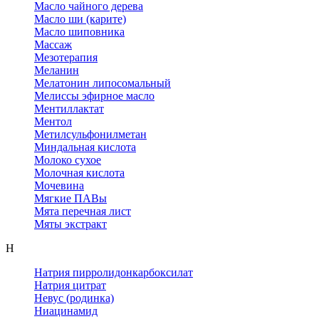
Масло чайного дерева
Масло ши (карите)
Масло шиповника
Массаж
Мезотерапия
Меланин
Мелатонин липосомальный
Мелиссы эфирное масло
Ментиллактат
Ментол
Метилсульфонилметан
Миндальная кислота
Молоко сухое
Молочная кислота
Мочевина
Мягкие ПАВы
Мята перечная лист
Мяты экстракт
Н
Натрия пирролидонкарбоксилат
Натрия цитрат
Невус (родинка)
Ниацинамид