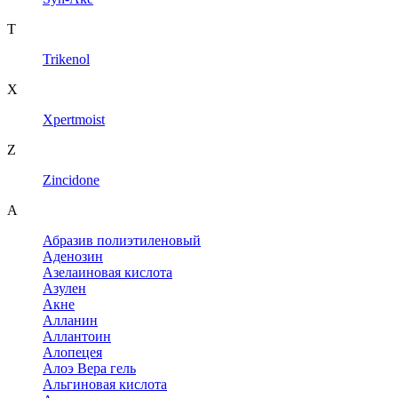
T
Trikenol
X
Xpertmoist
Z
Zincidone
А
Абразив полиэтиленовый
Аденозин
Азелаиновая кислота
Азулен
Акне
Алланин
Аллантоин
Алопецея
Алоэ Вера гель
Альгиновая кислота