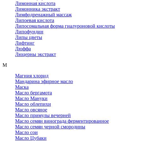
Лимонная кислота
Лимонника экстракт
Лимфодренажный массаж
Липоевая кислота
Липосомальная форма гиалуроновой кислоты
Липофундин
Липы цветы
Лифтинг
Люффа
Люцерны экстракт
М
Магния хлорид
Мандарина эфирное масло
Маска
Масло бергамота
Масло Мануки
Масло облепихи
Масло овсяное
Масло примулы вечерней
Масло семян винограда ферментированное
Масло семян черной смородины
Масло сои
Масло Цубаки