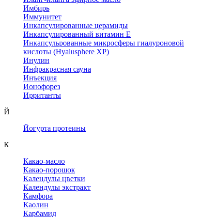
Имбирь
Иммунитет
Инкапсулированные церамиды
Инкапсулированный витамин Е
Инкапсульрованные микросферы гиалуроновой
кислоты (Hyalusphere XP)
Инулин
Инфракрасная сауна
Инъекция
Ионофорез
Ирританты
Й
Йогурта протеины
К
Какао-масло
Какао-порошок
Календулы цветки
Календулы экстракт
Камфора
Каолин
Карбамид