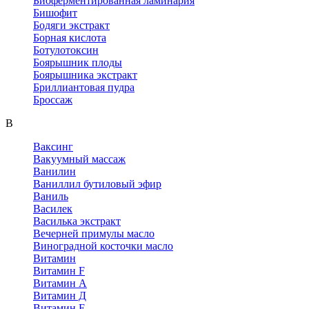
Биоферментированная ламинария
Бишофит
Бодяги экстракт
Борная кислота
Ботулотоксин
Боярышник плоды
Боярышника экстракт
Бриллиантовая пудра
Броссаж
В
Ваксинг
Вакуумный массаж
Ванилин
Ваниллил бутиловый эфир
Ваниль
Василек
Василька экстракт
Вечерней примулы масло
Виноградной косточки масло
Витамин
Витамин F
Витамин А
Витамин Д
Витамин Е