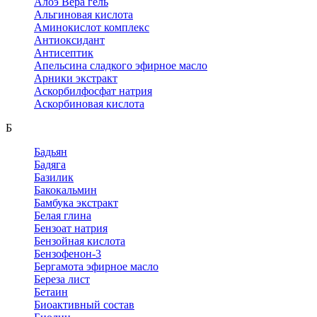
Алоэ Вера гель
Альгиновая кислота
Аминокислот комплекс
Антиоксидант
Антисептик
Апельсина сладкого эфирное масло
Арники экстракт
Аскорбилфосфат натрия
Аскорбиновая кислота
Б
Бадьян
Бадяга
Базилик
Бакокальмин
Бамбука экстракт
Белая глина
Бензоат натрия
Бензойная кислота
Бензофенон-3
Бергамота эфирное масло
Береза лист
Бетаин
Биоактивный состав