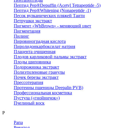
Пентапептиды
Пептид Pep®Depuffin (Acetyl Tetrapeptide -5)
Пептид Pep®Whitening (Nonapeptide -1)
Песок вулканических пляжей Таити
Петрушки экстракт
Пигмент «WbBrown» - меняющий цвет
Пигментация
Пилинг
Пировиноградная кислота
Пиролидонкарбоксилат натрия
Плацента очищенная
Плодов карликовой пальмы экстракт
Плоды шиповника
Подорожника экстракт
Полиэтиленовые гранулы
Почек березы экстракт
Прессотерапия
Протеины пшеницы Deepalin PVB)
Профессиональная косметика
Пустула («гнойничок»)
Пчелиный воск
Р
Рапа
Ревитол