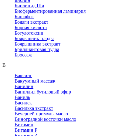
Биолин
Биолипид Ши
Биоферментированная ламинария
Бишофит
Бодяги экстракт
Борная кислота
Ботулотоксин
Боярышник плоды
Боярышника экстракт
Бриллиантовая пудра
Броссаж
В
Ваксинг
Вакуумный массаж
Ванилин
Ваниллил бутиловый эфир
Ваниль
Василек
Василька экстракт
Вечерней примулы масло
Виноградной косточки масло
Витамин
Витамин F
Витамин А