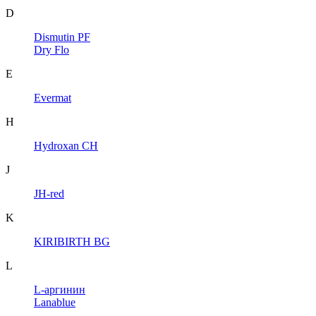
D
Dismutin PF
Dry Flo
E
Evermat
H
Hydroxan CH
J
JH-red
K
KIRIBIRTH BG
L
L-аргинин
Lanablue