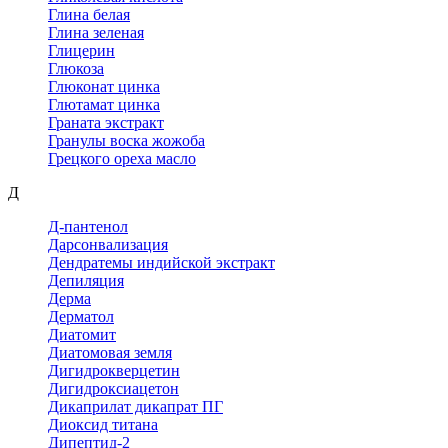
Глина белая
Глина зеленая
Глицерин
Глюкоза
Глюконат цинка
Глютамат цинка
Граната экстракт
Гранулы воска жожоба
Грецкого ореха масло
Д
Д-пантенол
Дарсонвализация
Дендратемы индийской экстракт
Депиляция
Дерма
Дерматол
Диатомит
Диатомовая земля
Дигидрокверцетин
Дигидроксиацетон
Дикаприлат дикапрат ПГ
Диоксид титана
Дипептид-2