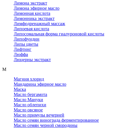
Лимона экстракт
Лимона эфирное масло
Лимонная кислота
Лимонника экстракт
Лимфодренажный массаж
Липоевая кислота
Липосомальная форма гиалуроновой кислоты
Липофундин
Липы цветы
Лифтинг
Люффа
Люцерны экстракт
М
Магния хлорид
Мандарина эфирное масло
Маска
Масло бергамота
Масло Мануки
Масло облепихи
Масло овсяное
Масло примулы вечерней
Масло семян винограда ферментированное
Масло семян черной смородины