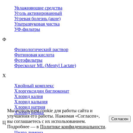
Увлажняющие средства
Уголь активированный
Угревая болезнь (акне)
Ультразвуковая чистка
УФ-фильтры
Ф
Физиологический раствор
Фитиновая кислота
Фотофильтры
Фресколат ML (Mentyl Lactate)
Х
Хвойный комплекс
Хлоргексидин биглюконат
Хлорид калия
Хлорид кальция
Хлорид натрия
Мы используем cookie для работы сайта и
Хлорид цинка
улучшения его работы. Нажимая «Согласен»,
Согласен
вы соглашаетесь с их использованием.
Ц
Подробнее — в
Политике конфиденциальности
.
Цедра лимона