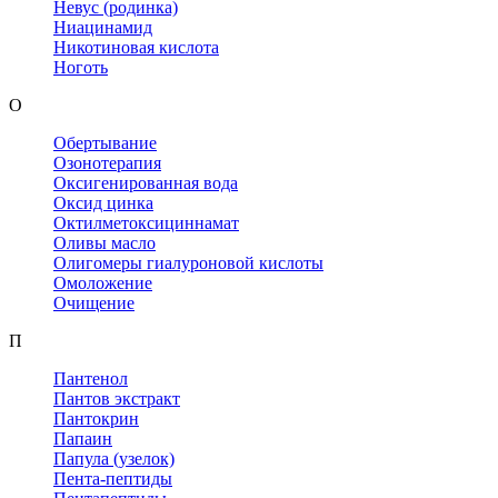
Невус (родинка)
Ниацинамид
Никотиновая кислота
Ноготь
О
Обертывание
Озонотерапия
Оксигенированная вода
Оксид цинка
Октилметоксициннамат
Оливы масло
Олигомеры гиалуроновой кислоты
Омоложение
Очищение
П
Пантенол
Пантов экстракт
Пантокрин
Папаин
Папула (узелок)
Пента-пептиды