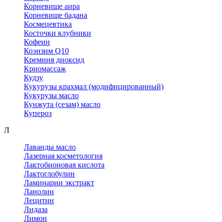
Корневище аира
Корневище бадана
Космецевтика
Косточки клубники
Кофеин
Коэнзим Q10
Кремния диоксид
Криомассаж
Кудзу
Кукурузы крахмал (модифицированный)
Кукурузы масло
Кунжута (сезам) масло
Купероз
Л
Лаванды масло
Лазерная косметология
Лактобионовая кислота
Лактоглобулин
Ламинарии экстракт
Ланолин
Лецитин
Лидаза
Лимон