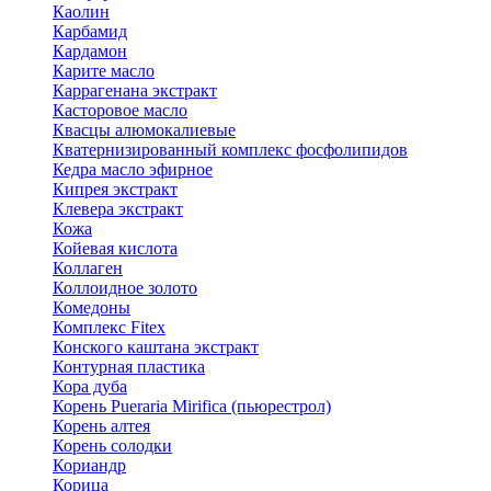
Каолин
Карбамид
Кардамон
Карите масло
Каррагенана экстракт
Касторовое масло
Квасцы алюмокалиевые
Кватернизированный комплекс фосфолипидов
Кедра масло эфирное
Кипрея экстракт
Клевера экстракт
Кожа
Койевая кислота
Коллаген
Коллоидное золото
Комедоны
Комплекс Fitex
Конского каштана экстракт
Контурная пластика
Кора дуба
Корень Pueraria Mirifica (пьюрестрол)
Корень алтея
Корень солодки
Кориандр
Корица