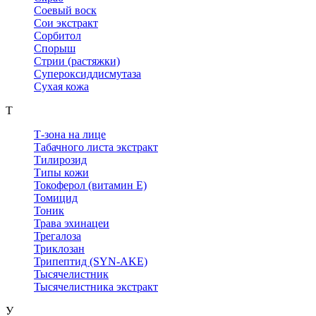
Соевый воск
Сои экстракт
Сорбитол
Спорыш
Стрии (растяжки)
Супероксиддисмутаза
Сухая кожа
Т
Т-зона на лице
Табачного листа экстракт
Тилирозид
Типы кожи
Токоферол (витамин Е)
Томицид
Тоник
Трава эхинацеи
Трегалоза
Триклозан
Трипептид (SYN-AKE)
Тысячелистник
Тысячелистника экстракт
У