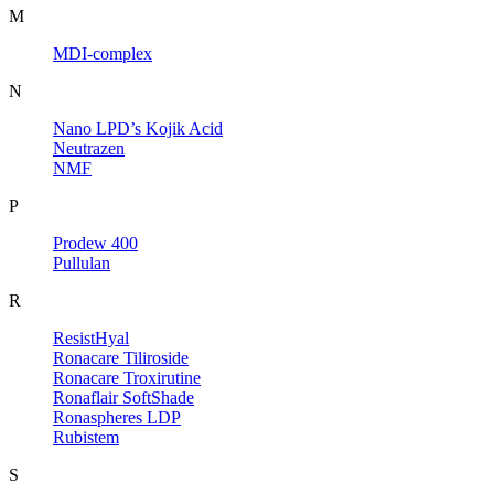
M
MDI-complex
N
Nano LPD’s Kojik Acid
Neutrazen
NMF
P
Prodew 400
Pullulan
R
ResistHyal
Ronacare Tiliroside
Ronacare Troxirutine
Ronaflair SoftShade
Ronaspheres LDP
Rubistem
S