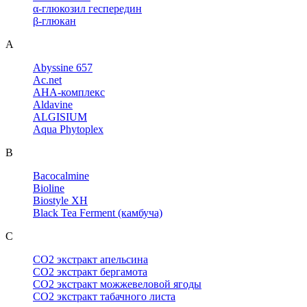
α-глюкозил геспередин
β-глюкан
A
Abyssine 657
Ac.net
AHA-комплекс
Aldavine
ALGISIUM
Aqua Phytoplex
B
Bacocalmine
Bioline
Biostyle XH
Black Tea Ferment (камбуча)
C
CO2 экстракт апельсина
CO2 экстракт бергамота
CO2 экстракт можжевеловой ягоды
CO2 экстракт табачного листа