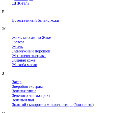
ДНК-гель
Е
Естественный баланс кожи
Ж
Жаке, массаж по Жаке
Железа
Желчь
Жемчужный порошок
Женьшеня экстракт
Жирная кожа
Жожоба масло
З
Загар
Зверобоя экстракт
Зеленая глина
Зеленого чая экстракт
Зеленый чай
Золотой сыворотки микрочастицы (биозолото)