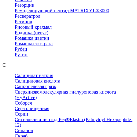
Резорцин
Ремоделирующий пептид MATRIXYL®3000
Ресвератрол
Ретинол
Рисовый крахмал
Родинка (невус)
Ромашка цветки
Ромашки экстракт
Рубец
Рутин
С
Салицилат натрия
Салициловая кислота
Сапропелевая грязь
Сверхнизкомолекулярная гиалуроновая кислота
(HyActive)
Себорея
Сера очищенная
Серин
Сигнальный пептид Pep®Elastin (Palmytoyl Hexapeptide-
12)
Силанол
Скраб