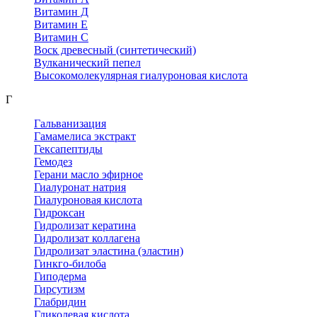
Витамин Д
Витамин Е
Витамин С
Воск древесный (синтетический)
Вулканический пепел
Высокомолекулярная гиалуроновая кислота
Г
Гальванизация
Гамамелиса экстракт
Гексапептиды
Гемодез
Герани масло эфирное
Гиалуронат натрия
Гиалуроновая кислота
Гидроксан
Гидролизат кератина
Гидролизат коллагена
Гидролизат эластина (эластин)
Гинкго-билоба
Гиподерма
Гирсутизм
Глабридин
Гликолевая кислота