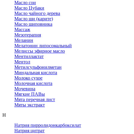
Масло сои
Масло Цубаки
Масло чайного дерева
Масло ши (карите)
Масло шиповника
Массаж
Мезотерапия
Меланин
Мелатонин липосомальный
Мелиссы эфирное масло
Ментиллактат
Ментол
Метилсульфонилметан
Миндальная кислота
Молоко сухое
Молочная кислота
Мочевина
Мягкие ПАВы
Мята перечная лист
Мяты экстракт
Н
Натрия пирролидонкарбоксилат
Натрия цитрат