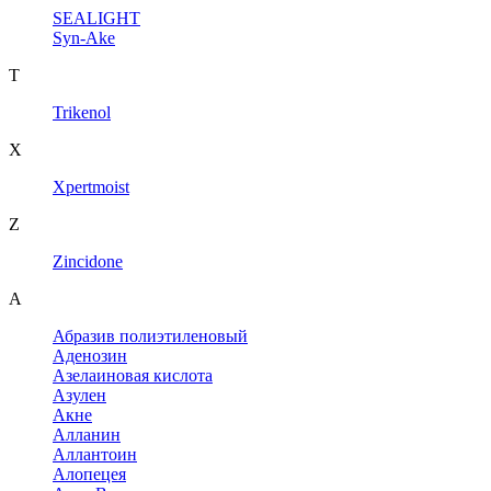
SEALIGHT
Syn-Ake
T
Trikenol
X
Xpertmoist
Z
Zincidone
А
Абразив полиэтиленовый
Аденозин
Азелаиновая кислота
Азулен
Акне
Алланин
Аллантоин
Алопецея