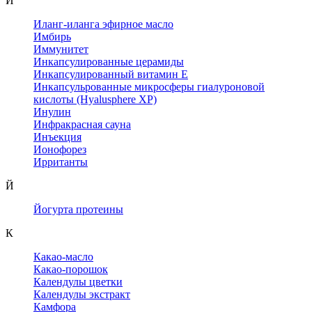
И
Иланг-иланга эфирное масло
Имбирь
Иммунитет
Инкапсулированные церамиды
Инкапсулированный витамин Е
Инкапсульрованные микросферы гиалуроновой
кислоты (Hyalusphere XP)
Инулин
Инфракрасная сауна
Инъекция
Ионофорез
Ирританты
Й
Йогурта протеины
К
Какао-масло
Какао-порошок
Календулы цветки
Календулы экстракт
Камфора