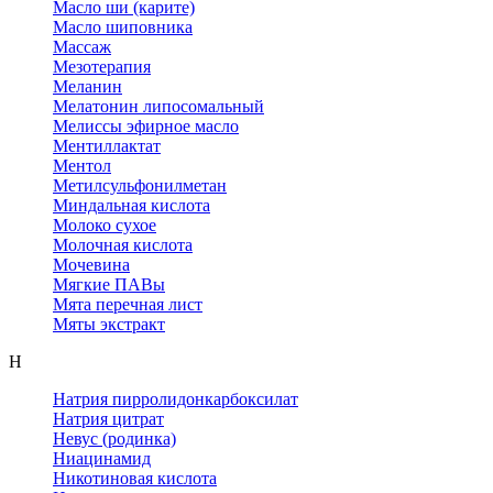
Масло ши (карите)
Масло шиповника
Массаж
Мезотерапия
Меланин
Мелатонин липосомальный
Мелиссы эфирное масло
Ментиллактат
Ментол
Метилсульфонилметан
Миндальная кислота
Молоко сухое
Молочная кислота
Мочевина
Мягкие ПАВы
Мята перечная лист
Мяты экстракт
Н
Натрия пирролидонкарбоксилат
Натрия цитрат
Невус (родинка)
Ниацинамид
Никотиновая кислота