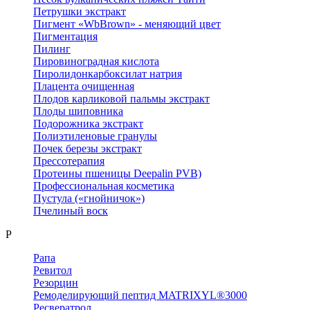
Петрушки экстракт
Пигмент «WbBrown» - меняющий цвет
Пигментация
Пилинг
Пировиноградная кислота
Пиролидонкарбоксилат натрия
Плацента очищенная
Плодов карликовой пальмы экстракт
Плоды шиповника
Подорожника экстракт
Полиэтиленовые гранулы
Почек березы экстракт
Прессотерапия
Протеины пшеницы Deepalin PVB)
Профессиональная косметика
Пустула («гнойничок»)
Пчелиный воск
Р
Рапа
Ревитол
Резорцин
Ремоделирующий пептид MATRIXYL®3000
Ресвератрол