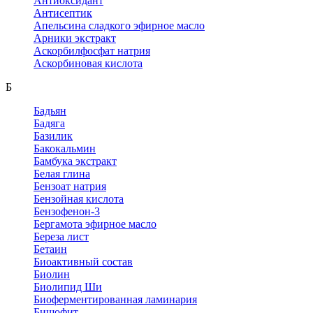
Антиоксидант
Антисептик
Апельсина сладкого эфирное масло
Арники экстракт
Аскорбилфосфат натрия
Аскорбиновая кислота
Б
Бадьян
Бадяга
Базилик
Бакокальмин
Бамбука экстракт
Белая глина
Бензоат натрия
Бензойная кислота
Бензофенон-3
Бергамота эфирное масло
Береза лист
Бетаин
Биоактивный состав
Биолин
Биолипид Ши
Биоферментированная ламинария
Бишофит