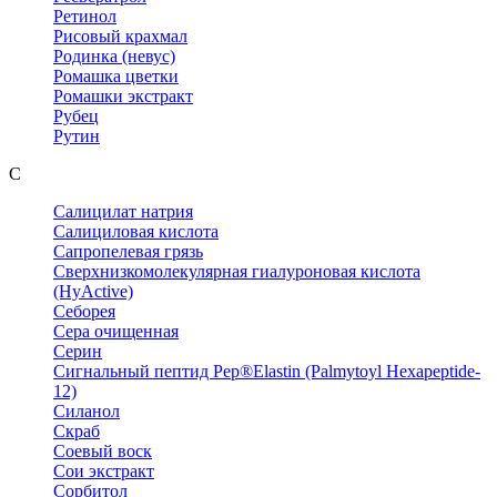
Ретинол
Рисовый крахмал
Родинка (невус)
Ромашка цветки
Ромашки экстракт
Рубец
Рутин
С
Салицилат натрия
Салициловая кислота
Сапропелевая грязь
Сверхнизкомолекулярная гиалуроновая кислота
(HyActive)
Себорея
Сера очищенная
Серин
Сигнальный пептид Pep®Elastin (Palmytoyl Hexapeptide-
12)
Силанол
Скраб
Соевый воск
Сои экстракт
Сорбитол