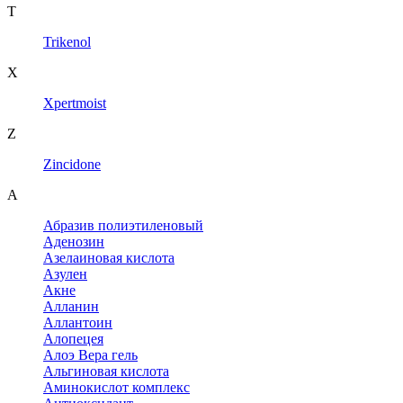
T
Trikenol
X
Xpertmoist
Z
Zincidone
А
Абразив полиэтиленовый
Аденозин
Азелаиновая кислота
Азулен
Акне
Алланин
Аллантоин
Алопецея
Алоэ Вера гель
Альгиновая кислота
Аминокислот комплекс