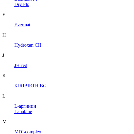
Dry Flo
E
Evermat
H
Hydroxan CH
J
JH-red
K
KIRIBIRTH BG
L
L-аргинин
Lanablue
M
MDI-complex