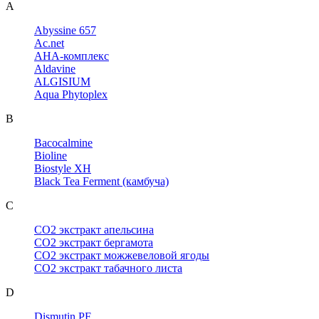
A
Abyssine 657
Ac.net
AHA-комплекс
Aldavine
ALGISIUM
Aqua Phytoplex
B
Bacocalmine
Bioline
Biostyle XH
Black Tea Ferment (камбуча)
C
CO2 экстракт апельсина
CO2 экстракт бергамота
CO2 экстракт можжевеловой ягоды
CO2 экстракт табачного листа
D
Dismutin PF