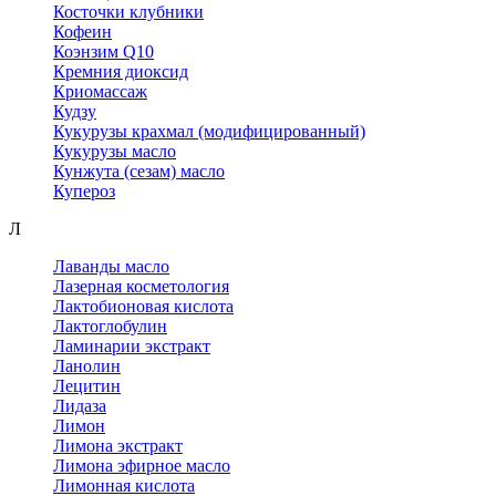
Косточки клубники
Кофеин
Коэнзим Q10
Кремния диоксид
Криомассаж
Кудзу
Кукурузы крахмал (модифицированный)
Кукурузы масло
Кунжута (сезам) масло
Купероз
Л
Лаванды масло
Лазерная косметология
Лактобионовая кислота
Лактоглобулин
Ламинарии экстракт
Ланолин
Лецитин
Лидаза
Лимон
Лимона экстракт
Лимона эфирное масло
Лимонная кислота