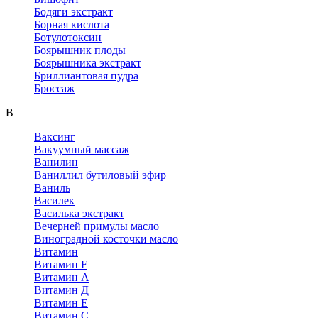
Бодяги экстракт
Борная кислота
Ботулотоксин
Боярышник плоды
Боярышника экстракт
Бриллиантовая пудра
Броссаж
В
Ваксинг
Вакуумный массаж
Ванилин
Ваниллил бутиловый эфир
Ваниль
Василек
Василька экстракт
Вечерней примулы масло
Виноградной косточки масло
Витамин
Витамин F
Витамин А
Витамин Д
Витамин Е
Витамин С