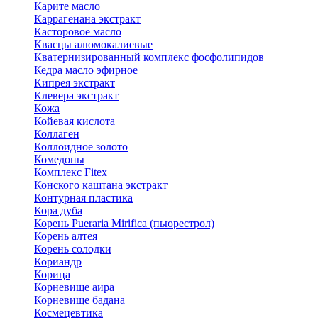
Карите масло
Каррагенана экстракт
Касторовое масло
Квасцы алюмокалиевые
Кватернизированный комплекс фосфолипидов
Кедра масло эфирное
Кипрея экстракт
Клевера экстракт
Кожа
Койевая кислота
Коллаген
Коллоидное золото
Комедоны
Комплекс Fitex
Конского каштана экстракт
Контурная пластика
Кора дуба
Корень Pueraria Mirifica (пьюрестрол)
Корень алтея
Корень солодки
Кориандр
Корица
Корневище аира
Корневище бадана
Космецевтика