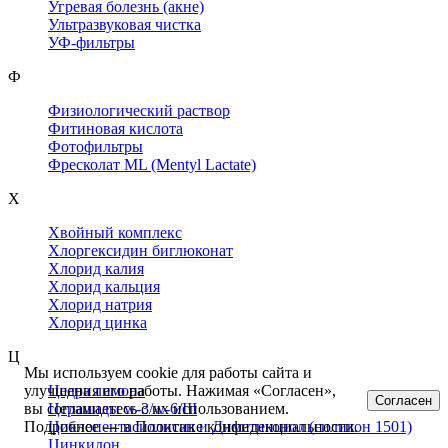
Угревая болезнь (акне)
Ультразвуковая чистка
УФ-фильтры
Ф
Физиологический раствор
Фитиновая кислота
Фотофильтры
Фресколат ML (Mentyl Lactate)
Х
Хвойный комплекс
Хлоргексидин биглюконат
Хлорид калия
Хлорид кальция
Хлорид натрия
Хлорид цинка
Ц
Мы используем cookie для работы сайта и
Цедра лимона
улучшения его работы. Нажимая «Согласен»,
Согласен
Церамиды w-3/w-6/III
вы соглашаетесь с их использованием.
Циклопентасилоксан и Диметиконол (силикон 1501)
Подробнее — в
Политике конфиденциальности
.
Цинкидон