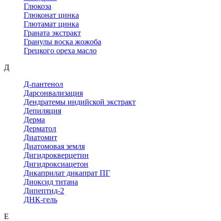
Глюкоза
Глюконат цинка
Глютамат цинка
Граната экстракт
Гранулы воска жожоба
Грецкого ореха масло
Д
Д-пантенол
Дарсонвализация
Дендратемы индийской экстракт
Депиляция
Дерма
Дерматол
Диатомит
Диатомовая земля
Дигидрокверцетин
Дигидроксиацетон
Дикаприлат дикапрат ПГ
Диоксид титана
Дипептид-2
ДНК-гель
Е