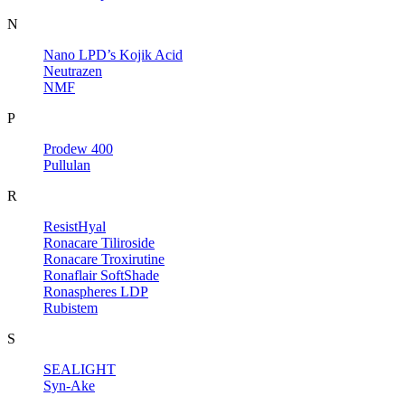
N
Nano LPD’s Kojik Acid
Neutrazen
NMF
P
Prodew 400
Pullulan
R
ResistHyal
Ronacare Tiliroside
Ronacare Troxirutine
Ronaflair SoftShade
Ronaspheres LDP
Rubistem
S
SEALIGHT
Syn-Ake