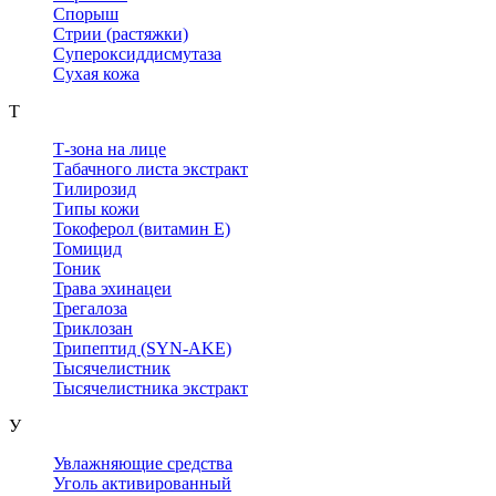
Спорыш
Стрии (растяжки)
Супероксиддисмутаза
Сухая кожа
Т
Т-зона на лице
Табачного листа экстракт
Тилирозид
Типы кожи
Токоферол (витамин Е)
Томицид
Тоник
Трава эхинацеи
Трегалоза
Триклозан
Трипептид (SYN-AKE)
Тысячелистник
Тысячелистника экстракт
У
Увлажняющие средства
Уголь активированный