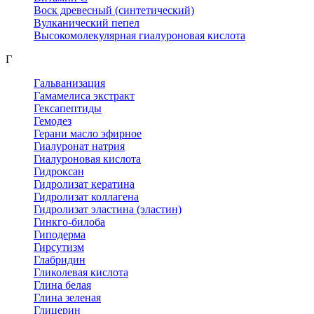
Воск древесный (синтетический)
Вулканический пепел
Высокомолекулярная гиалуроновая кислота
Г
Гальванизация
Гамамелиса экстракт
Гексапептиды
Гемодез
Герани масло эфирное
Гиалуронат натрия
Гиалуроновая кислота
Гидроксан
Гидролизат кератина
Гидролизат коллагена
Гидролизат эластина (эластин)
Гинкго-билоба
Гиподерма
Гирсутизм
Глабридин
Гликолевая кислота
Глина белая
Глина зеленая
Глицерин