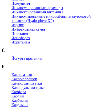
Иммунитет
Инкапсулированные церамиды
Инкапсулированный витамин Е
Инкапсульрованные микросферы гиалуроновой
кислоты (Hyalusphere XP)
Инулин
Инфракрасная сауна
Инъекция
Ионофорез
Ирританты
Й
Йогурта протеины
К
Какао-масло
Какао-порошок
Календулы цветки
Календулы экстракт
Камфора
Каолин
Карбамид
Кардамон