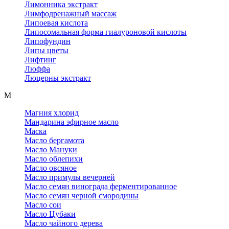
Лимонника экстракт
Лимфодренажный массаж
Липоевая кислота
Липосомальная форма гиалуроновой кислоты
Липофундин
Липы цветы
Лифтинг
Люффа
Люцерны экстракт
М
Магния хлорид
Мандарина эфирное масло
Маска
Масло бергамота
Масло Мануки
Масло облепихи
Масло овсяное
Масло примулы вечерней
Масло семян винограда ферментированное
Масло семян черной смородины
Масло сои
Масло Цубаки
Масло чайного дерева