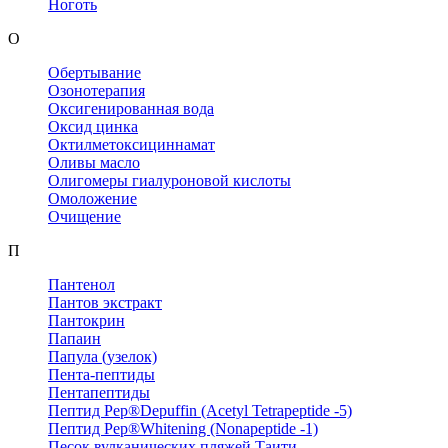
Ноготь
О
Обертывание
Озонотерапия
Оксигенированная вода
Оксид цинка
Октилметоксициннамат
Оливы масло
Олигомеры гиалуроновой кислоты
Омоложение
Очищение
П
Пантенол
Пантов экстракт
Пантокрин
Папаин
Папула (узелок)
Пента-пептиды
Пентапептиды
Пептид Pep®Depuffin (Acetyl Tetrapeptide -5)
Пептид Pep®Whitening (Nonapeptide -1)
Песок вулканических пляжей Таити