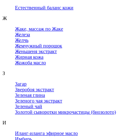
Естественный баланс кожи
Ж
Жаке, массаж по Жаке
Железа
Желчь
Жемчужный порошок
Женьшеня экстракт
Жирная кожа
Жожоба масло
З
Загар
Зверобоя экстракт
Зеленая глина
Зеленого чая экстракт
Зеленый чай
Золотой сыворотки микрочастицы (биозолото)
И
Иланг-иланга эфирное масло
Имбирь