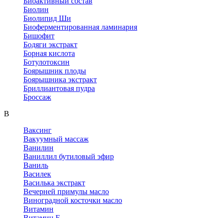
Биоактивный состав
Биолин
Биолипид Ши
Биоферментированная ламинария
Бишофит
Бодяги экстракт
Борная кислота
Ботулотоксин
Боярышник плоды
Боярышника экстракт
Бриллиантовая пудра
Броссаж
В
Ваксинг
Вакуумный массаж
Ванилин
Ваниллил бутиловый эфир
Ваниль
Василек
Василька экстракт
Вечерней примулы масло
Виноградной косточки масло
Витамин
Витамин F