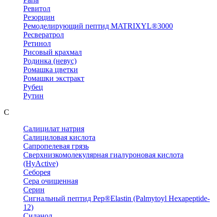
Ревитол
Резорцин
Ремоделирующий пептид MATRIXYL®3000
Ресвератрол
Ретинол
Рисовый крахмал
Родинка (невус)
Ромашка цветки
Ромашки экстракт
Рубец
Рутин
С
Салицилат натрия
Салициловая кислота
Сапропелевая грязь
Сверхнизкомолекулярная гиалуроновая кислота
(HyActive)
Себорея
Сера очищенная
Серин
Сигнальный пептид Pep®Elastin (Palmytoyl Hexapeptide-
12)
Силанол