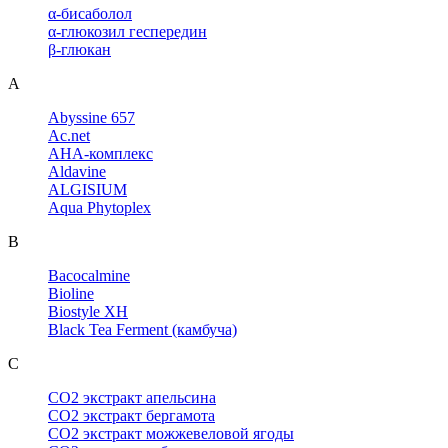
α-бисаболол
α-глюкозил геспередин
β-глюкан
A
Abyssine 657
Ac.net
AHA-комплекс
Aldavine
ALGISIUM
Aqua Phytoplex
B
Bacocalmine
Bioline
Biostyle XH
Black Tea Ferment (камбуча)
C
CO2 экстракт апельсина
CO2 экстракт бергамота
CO2 экстракт можжевеловой ягоды