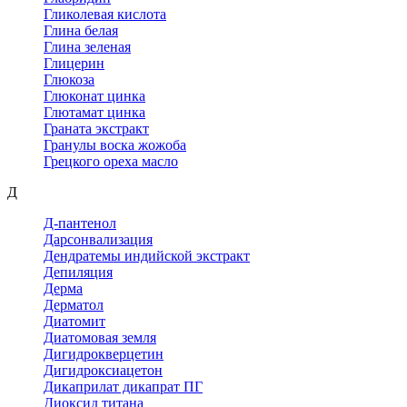
Гликолевая кислота
Глина белая
Глина зеленая
Глицерин
Глюкоза
Глюконат цинка
Глютамат цинка
Граната экстракт
Гранулы воска жожоба
Грецкого ореха масло
Д
Д-пантенол
Дарсонвализация
Дендратемы индийской экстракт
Депиляция
Дерма
Дерматол
Диатомит
Диатомовая земля
Дигидрокверцетин
Дигидроксиацетон
Дикаприлат дикапрат ПГ
Диоксид титана