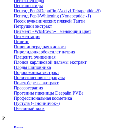
Пента-пептиды
Пентапептиды
Пептид Pep®Depuffin (Acetyl Tetrapeptide -5)
Пептид Pep®Whitening (Nonapeptide -1)
Песок вулканических пляжей Таити
Петрушки экстракт
Пигмент «WbBrown» - меняющий цвет
Пигментация
Пилинг
Пировиноградная кислота
Пиролидонкарбоксилат натрия
Плацента очищенная
Плодов карликовой пальмы экстракт
Плоды шиповника
Подорожника экстракт
Полиэтиленовые гранулы
Почек березы экстракт
Прессотерапия
Протеины пшеницы Deepalin PVB)
Профессиональная косметика
Пустула («гнойничок»)
Пчелиный воск
Р
Рапа