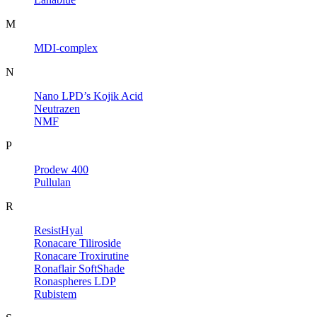
M
MDI-complex
N
Nano LPD’s Kojik Acid
Neutrazen
NMF
P
Prodew 400
Pullulan
R
ResistHyal
Ronacare Tiliroside
Ronacare Troxirutine
Ronaflair SoftShade
Ronaspheres LDP
Rubistem