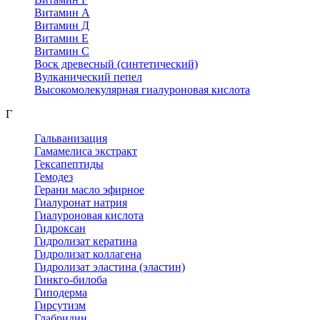
Витамин А
Витамин Д
Витамин Е
Витамин С
Воск древесный (синтетический)
Вулканический пепел
Высокомолекулярная гиалуроновая кислота
Г
Гальванизация
Гамамелиса экстракт
Гексапептиды
Гемодез
Герани масло эфирное
Гиалуронат натрия
Гиалуроновая кислота
Гидроксан
Гидролизат кератина
Гидролизат коллагена
Гидролизат эластина (эластин)
Гинкго-билоба
Гиподерма
Гирсутизм
Глабридин