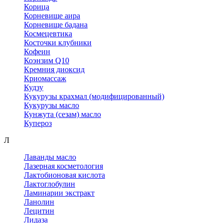
Корица
Корневище аира
Корневище бадана
Космецевтика
Косточки клубники
Кофеин
Коэнзим Q10
Кремния диоксид
Криомассаж
Кудзу
Кукурузы крахмал (модифицированный)
Кукурузы масло
Кунжута (сезам) масло
Купероз
Л
Лаванды масло
Лазерная косметология
Лактобионовая кислота
Лактоглобулин
Ламинарии экстракт
Ланолин
Лецитин
Лидаза