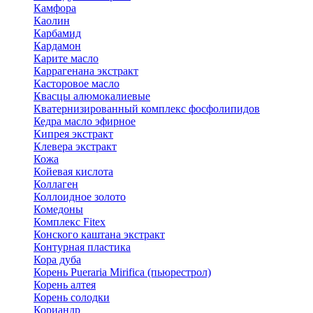
Камфора
Каолин
Карбамид
Кардамон
Карите масло
Каррагенана экстракт
Касторовое масло
Квасцы алюмокалиевые
Кватернизированный комплекс фосфолипидов
Кедра масло эфирное
Кипрея экстракт
Клевера экстракт
Кожа
Койевая кислота
Коллаген
Коллоидное золото
Комедоны
Комплекс Fitex
Конского каштана экстракт
Контурная пластика
Кора дуба
Корень Pueraria Mirifica (пьюрестрол)
Корень алтея
Корень солодки
Кориандр