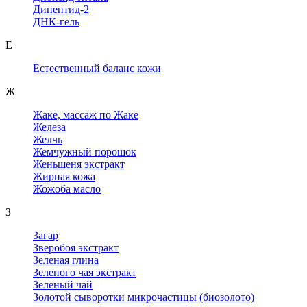
Дипептид-2
ДНК-гель
Е
Естественный баланс кожи
Ж
Жаке, массаж по Жаке
Железа
Желчь
Жемчужный порошок
Женьшеня экстракт
Жирная кожа
Жожоба масло
З
Загар
Зверобоя экстракт
Зеленая глина
Зеленого чая экстракт
Зеленый чай
Золотой сыворотки микрочастицы (биозолото)