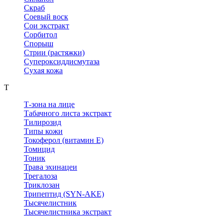
Скраб
Соевый воск
Сои экстракт
Сорбитол
Спорыш
Стрии (растяжки)
Супероксиддисмутаза
Сухая кожа
Т
Т-зона на лице
Табачного листа экстракт
Тилирозид
Типы кожи
Токоферол (витамин Е)
Томицид
Тоник
Трава эхинацеи
Трегалоза
Триклозан
Трипептид (SYN-AKE)
Тысячелистник
Тысячелистника экстракт