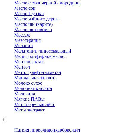
Масло семян черной смородины
Масло сои
Масло Цубаки
Масло чайного дерева
Масло ши (карите)
Масло шиповника
Массаж
Мезотерапия
Меланин
Мелатонин липосомальный
Мелиссы эфирное масло
Ментиллактат
Ментол
Метилсульфонилметан
Миндальная кислота
Молоко сухое
Молочная кислота
Мочевина
Мягкие ПАВы
Мята перечная лист
Мяты экстракт
Н
Натрия пирролидонкарбоксилат