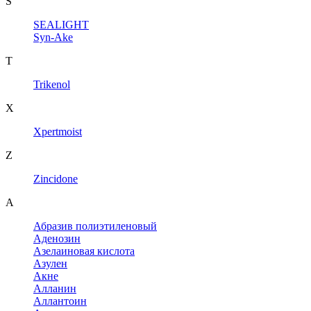
S
SEALIGHT
Syn-Ake
T
Trikenol
X
Xpertmoist
Z
Zincidone
А
Абразив полиэтиленовый
Аденозин
Азелаиновая кислота
Азулен
Акне
Алланин
Аллантоин