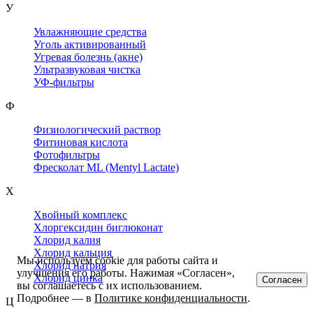
У
Увлажняющие средства
Уголь активированный
Угревая болезнь (акне)
Ультразвуковая чистка
УФ-фильтры
Ф
Физиологический раствор
Фитиновая кислота
Фотофильтры
Фресколат ML (Mentyl Lactate)
Х
Хвойный комплекс
Хлоргексидин биглюконат
Хлорид калия
Хлорид кальция
Мы используем cookie для работы сайта и
Хлорид натрия
улучшения его работы. Нажимая «Согласен»,
Хлорид цинка
Согласен
вы соглашаетесь с их использованием.
Подробнее — в
Политике конфиденциальности
.
Ц