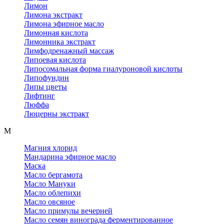
Лимон
Лимона экстракт
Лимона эфирное масло
Лимонная кислота
Лимонника экстракт
Лимфодренажный массаж
Липоевая кислота
Липосомальная форма гиалуроновой кислоты
Липофундин
Липы цветы
Лифтинг
Люффа
Люцерны экстракт
М
Магния хлорид
Мандарина эфирное масло
Маска
Масло бергамота
Масло Мануки
Масло облепихи
Масло овсяное
Масло примулы вечерней
Масло семян винограда ферментированное