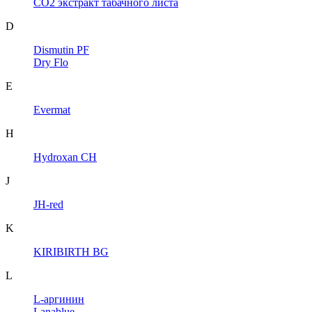
CO2 экстракт табачного листа
D
Dismutin PF
Dry Flo
E
Evermat
H
Hydroxan CH
J
JH-red
K
KIRIBIRTH BG
L
L-аргинин
Lanablue