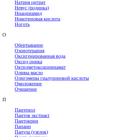
Натрия цитрат
Невус (родинка)
Ниацинамид
Никотиновая кислота
Ноготь
О
Обертывание
Озонотерапия
Оксигенированная вода
Оксид цинка
Октилметоксициннамат
Оливы масло
Олигомеры гиалуроновой кислоты
Омоложение
Очищение
П
Пантенол
Пантов экстракт
Пантокрин
Папаин
Папула (узелок)