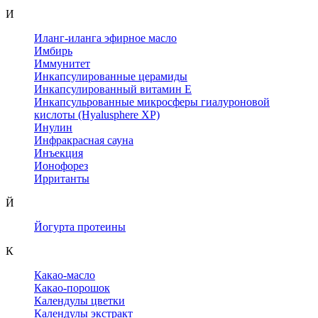
И
Иланг-иланга эфирное масло
Имбирь
Иммунитет
Инкапсулированные церамиды
Инкапсулированный витамин Е
Инкапсульрованные микросферы гиалуроновой
кислоты (Hyalusphere XP)
Инулин
Инфракрасная сауна
Инъекция
Ионофорез
Ирританты
Й
Йогурта протеины
К
Какао-масло
Какао-порошок
Календулы цветки
Календулы экстракт