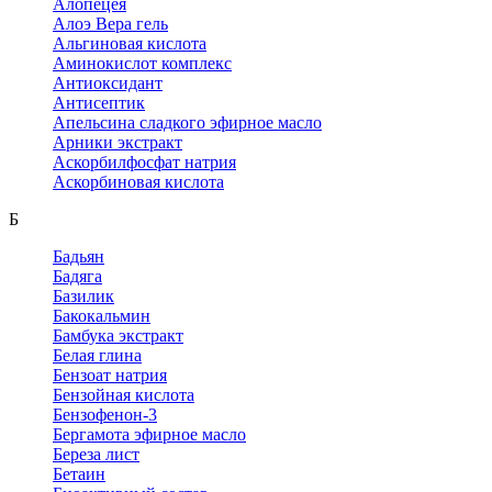
Алопецея
Алоэ Вера гель
Альгиновая кислота
Аминокислот комплекс
Антиоксидант
Антисептик
Апельсина сладкого эфирное масло
Арники экстракт
Аскорбилфосфат натрия
Аскорбиновая кислота
Б
Бадьян
Бадяга
Базилик
Бакокальмин
Бамбука экстракт
Белая глина
Бензоат натрия
Бензойная кислота
Бензофенон-3
Бергамота эфирное масло
Береза лист
Бетаин