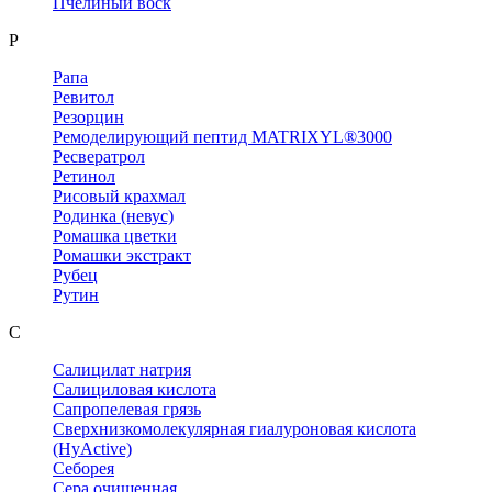
Пчелиный воск
Р
Рапа
Ревитол
Резорцин
Ремоделирующий пептид MATRIXYL®3000
Ресвератрол
Ретинол
Рисовый крахмал
Родинка (невус)
Ромашка цветки
Ромашки экстракт
Рубец
Рутин
С
Салицилат натрия
Салициловая кислота
Сапропелевая грязь
Сверхнизкомолекулярная гиалуроновая кислота
(HyActive)
Себорея
Сера очищенная