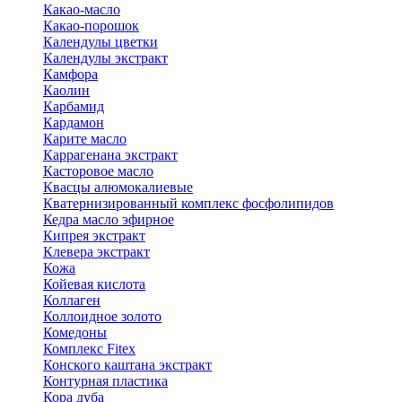
Какао-масло
Какао-порошок
Календулы цветки
Календулы экстракт
Камфора
Каолин
Карбамид
Кардамон
Карите масло
Каррагенана экстракт
Касторовое масло
Квасцы алюмокалиевые
Кватернизированный комплекс фосфолипидов
Кедра масло эфирное
Кипрея экстракт
Клевера экстракт
Кожа
Койевая кислота
Коллаген
Коллоидное золото
Комедоны
Комплекс Fitex
Конского каштана экстракт
Контурная пластика
Кора дуба