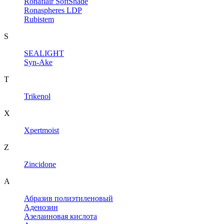
Ronaflair SoftShade
Ronaspheres LDP
Rubistem
S
SEALIGHT
Syn-Ake
T
Trikenol
X
Xpertmoist
Z
Zincidone
А
Абразив полиэтиленовый
Аденозин
Азелаиновая кислота