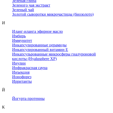
Зеленая глина
Зеленого чая экстракт
Зеленый чай
Золотой сыворотки микрочастицы (биозолото)
И
Иланг-иланга эфирное масло
Имбирь
Иммунитет
Инкапсулированные церамиды
Инкапсулированный витамин Е
Инкапсульрованные микросферы гиалуроновой
кислоты (Hyalusphere XP)
Инулин
Инфракрасная сауна
Инъекция
Ионофорез
Ирританты
Й
Йогурта протеины
К