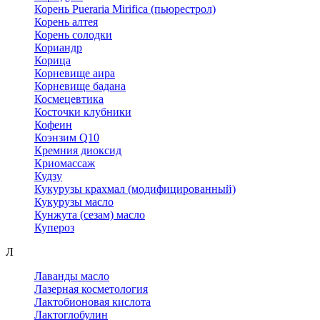
Корень Pueraria Mirifica (пьюрестрол)
Корень алтея
Корень солодки
Кориандр
Корица
Корневище аира
Корневище бадана
Космецевтика
Косточки клубники
Кофеин
Коэнзим Q10
Кремния диоксид
Криомассаж
Кудзу
Кукурузы крахмал (модифицированный)
Кукурузы масло
Кунжута (сезам) масло
Купероз
Л
Лаванды масло
Лазерная косметология
Лактобионовая кислота
Лактоглобулин