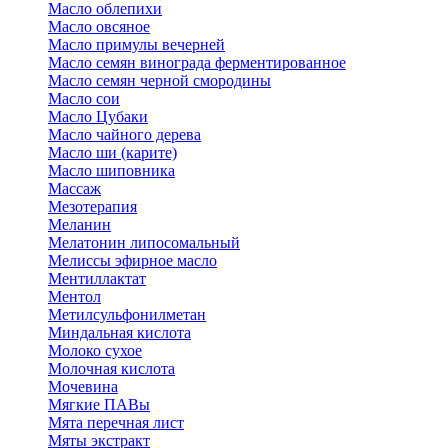
Масло облепихи
Масло овсяное
Масло примулы вечерней
Масло семян винограда ферментированное
Масло семян черной смородины
Масло сои
Масло Цубаки
Масло чайного дерева
Масло ши (карите)
Масло шиповника
Массаж
Мезотерапия
Меланин
Мелатонин липосомальный
Мелиссы эфирное масло
Ментиллактат
Ментол
Метилсульфонилметан
Миндальная кислота
Молоко сухое
Молочная кислота
Мочевина
Мягкие ПАВы
Мята перечная лист
Мяты экстракт