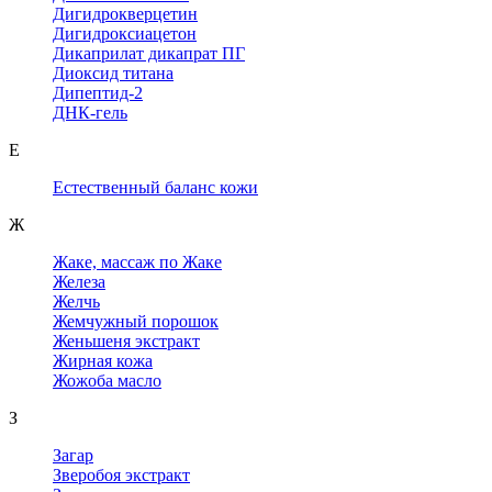
Дигидрокверцетин
Дигидроксиацетон
Дикаприлат дикапрат ПГ
Диоксид титана
Дипептид-2
ДНК-гель
Е
Естественный баланс кожи
Ж
Жаке, массаж по Жаке
Железа
Желчь
Жемчужный порошок
Женьшеня экстракт
Жирная кожа
Жожоба масло
З
Загар
Зверобоя экстракт