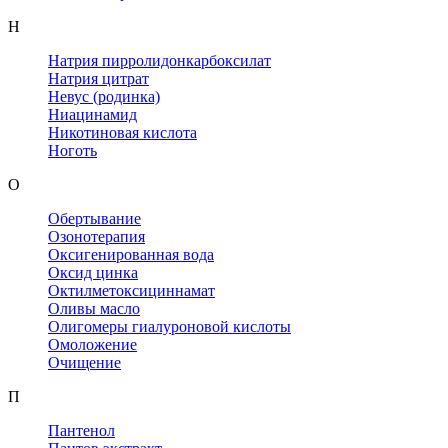
Н
Натрия пирролидонкарбоксилат
Натрия цитрат
Невус (родинка)
Ниацинамид
Никотиновая кислота
Ноготь
О
Обертывание
Озонотерапия
Оксигенированная вода
Оксид цинка
Октилметоксициннамат
Оливы масло
Олигомеры гиалуроновой кислоты
Омоложение
Очищение
П
Пантенол