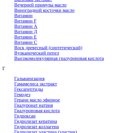
Вечерней примулы масло
Виноградной косточки масло
Витамин
Витамин F
Витамин А
Витамин Д
Витамин Е
Витамин С
Воск древесный (синтетический)
Вулканический пепел
Высокомолекулярная гиалуроновая кислота
Г
Гальванизация
Гамамелиса экстракт
Гексапептиды
Гемодез
Герани масло эфирное
Гиалуронат натрия
Гиалуроновая кислота
Гидроксан
Гидролизат кератина
Гидролизат коллагена
Гидролизат эластина (эластин)