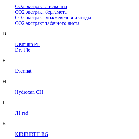
CO2 экстракт апельсина
CO2 экстракт бергамота
CO2 экстракт можжевеловой ягоды
CO2 экстракт табачного листа
D
Dismutin PF
Dry Flo
E
Evermat
H
Hydroxan CH
J
JH-red
K
KIRIBIRTH BG