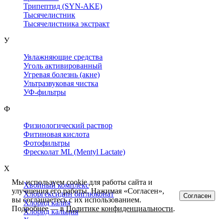
Трипептид (SYN-AKE)
Тысячелистник
Тысячелистника экстракт
У
Увлажняющие средства
Уголь активированный
Угревая болезнь (акне)
Ультразвуковая чистка
УФ-фильтры
Ф
Физиологический раствор
Фитиновая кислота
Фотофильтры
Фресколат ML (Mentyl Lactate)
Х
Мы используем cookie для работы сайта и
Хвойный комплекс
улучшения его работы. Нажимая «Согласен»,
Хлоргексидин биглюконат
Согласен
вы соглашаетесь с их использованием.
Хлорид калия
Подробнее — в
Политике конфиденциальности
.
Хлорид кальция