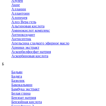
Азулен
Акне
Алланин
Аллантоин
Алопецея
Алоэ Вера гель
Альгиновая кислота
Аминокислот комплекс
Антиоксидант
Антисептик
Апельсина сладкого эфирное масло
Арники экстракт
Аскорбилфосфат натрия
Аскорбиновая кислота
Б
Бадьян
Бадяга
Базилик
Бакокальмин
Бамбука экстракт
Белая глина
Бензоат натрия
Бензойная кислота