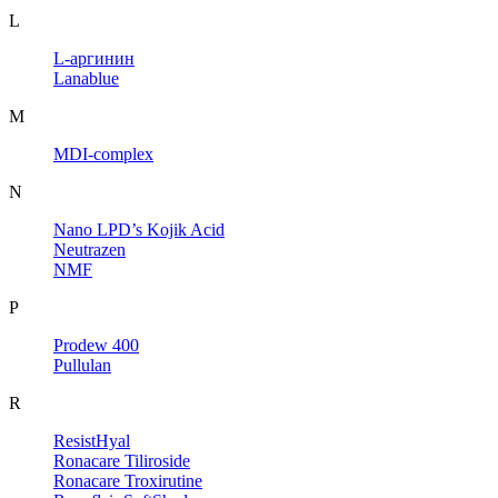
L
L-аргинин
Lanablue
M
MDI-complex
N
Nano LPD’s Kojik Acid
Neutrazen
NMF
P
Prodew 400
Pullulan
R
ResistHyal
Ronacare Tiliroside
Ronacare Troxirutine