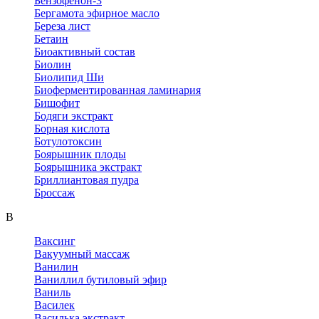
Бензофенон-3
Бергамота эфирное масло
Береза лист
Бетаин
Биоактивный состав
Биолин
Биолипид Ши
Биоферментированная ламинария
Бишофит
Бодяги экстракт
Борная кислота
Ботулотоксин
Боярышник плоды
Боярышника экстракт
Бриллиантовая пудра
Броссаж
В
Ваксинг
Вакуумный массаж
Ванилин
Ваниллил бутиловый эфир
Ваниль
Василек
Василька экстракт