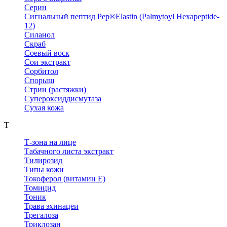
Серин
Сигнальный пептид Pep®Elastin (Palmytoyl Hexapeptide-
12)
Силанол
Скраб
Соевый воск
Сои экстракт
Сорбитол
Спорыш
Стрии (растяжки)
Супероксиддисмутаза
Сухая кожа
Т
Т-зона на лице
Табачного листа экстракт
Тилирозид
Типы кожи
Токоферол (витамин Е)
Томицид
Тоник
Трава эхинацеи
Трегалоза
Триклозан