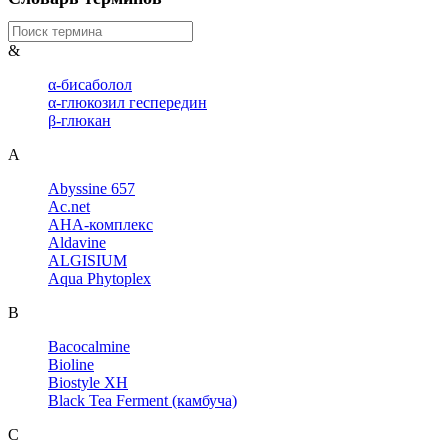
&
α-бисаболол
α-глюкозил геспередин
β-глюкан
A
Abyssine 657
Ac.net
AHA-комплекс
Aldavine
ALGISIUM
Aqua Phytoplex
B
Bacocalmine
Bioline
Biostyle XH
Black Tea Ferment (камбуча)
C