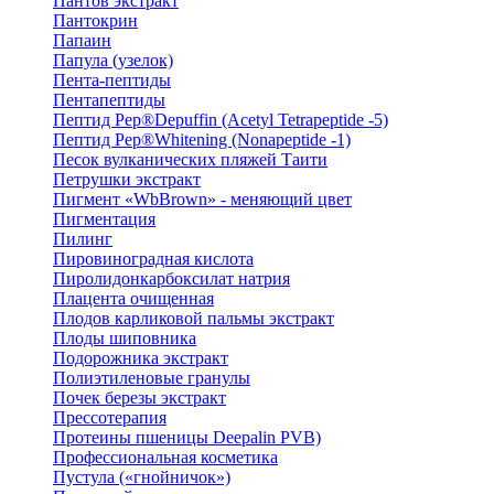
Пантов экстракт
Пантокрин
Папаин
Папула (узелок)
Пента-пептиды
Пентапептиды
Пептид Pep®Depuffin (Acetyl Tetrapeptide -5)
Пептид Pep®Whitening (Nonapeptide -1)
Песок вулканических пляжей Таити
Петрушки экстракт
Пигмент «WbBrown» - меняющий цвет
Пигментация
Пилинг
Пировиноградная кислота
Пиролидонкарбоксилат натрия
Плацента очищенная
Плодов карликовой пальмы экстракт
Плоды шиповника
Подорожника экстракт
Полиэтиленовые гранулы
Почек березы экстракт
Прессотерапия
Протеины пшеницы Deepalin PVB)
Профессиональная косметика
Пустула («гнойничок»)