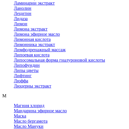
Ламинарии экстракт
Ланолин
Лецитин
Лидаза
Лимон
Лимона экстракт
Лимона эфирное масло
Лимонная кислота
Лимонника экстракт
Лимфодренажный массаж
Липоевая кислота
Липосомальная форма гиалуроновой кислоты
Липофундин
Липы цветы
Лифтинг
Люффа
Люцерны экстракт
М
Магния хлорид
Мандарина эфирное масло
Маска
Масло бергамота
Масло Мануки