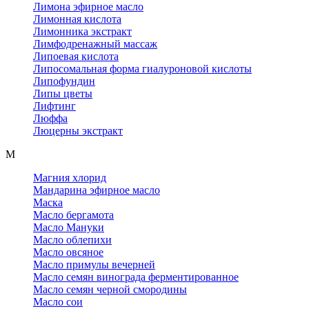
Лимона эфирное масло
Лимонная кислота
Лимонника экстракт
Лимфодренажный массаж
Липоевая кислота
Липосомальная форма гиалуроновой кислоты
Липофундин
Липы цветы
Лифтинг
Люффа
Люцерны экстракт
М
Магния хлорид
Мандарина эфирное масло
Маска
Масло бергамота
Масло Мануки
Масло облепихи
Масло овсяное
Масло примулы вечерней
Масло семян винограда ферментированное
Масло семян черной смородины
Масло сои