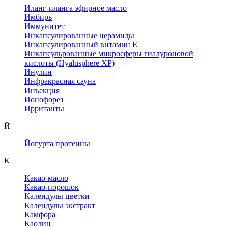
Иланг-иланга эфирное масло
Имбирь
Иммунитет
Инкапсулированные церамиды
Инкапсулированный витамин Е
Инкапсульрованные микросферы гиалуроновой
кислоты (Hyalusphere XP)
Инулин
Инфракрасная сауна
Инъекция
Ионофорез
Ирританты
Й
Йогурта протеины
К
Какао-масло
Какао-порошок
Календулы цветки
Календулы экстракт
Камфора
Каолин