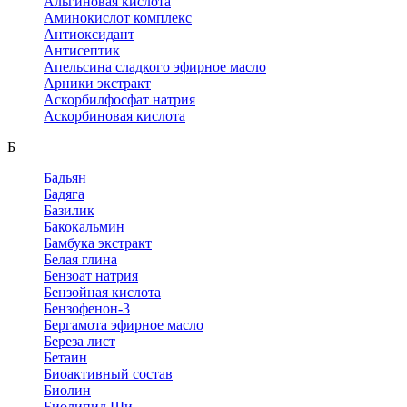
Альгиновая кислота
Аминокислот комплекс
Антиоксидант
Антисептик
Апельсина сладкого эфирное масло
Арники экстракт
Аскорбилфосфат натрия
Аскорбиновая кислота
Б
Бадьян
Бадяга
Базилик
Бакокальмин
Бамбука экстракт
Белая глина
Бензоат натрия
Бензойная кислота
Бензофенон-3
Бергамота эфирное масло
Береза лист
Бетаин
Биоактивный состав
Биолин
Биолипид Ши