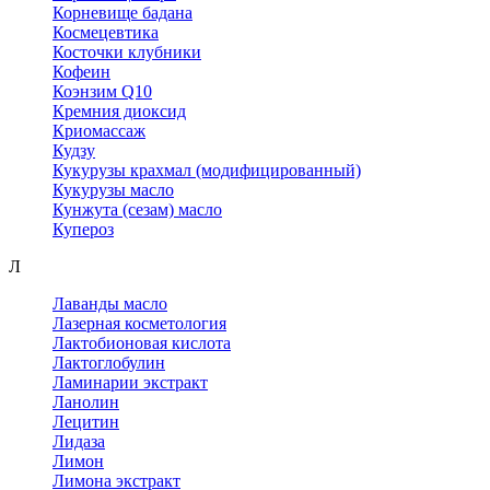
Корневище бадана
Космецевтика
Косточки клубники
Кофеин
Коэнзим Q10
Кремния диоксид
Криомассаж
Кудзу
Кукурузы крахмал (модифицированный)
Кукурузы масло
Кунжута (сезам) масло
Купероз
Л
Лаванды масло
Лазерная косметология
Лактобионовая кислота
Лактоглобулин
Ламинарии экстракт
Ланолин
Лецитин
Лидаза
Лимон
Лимона экстракт