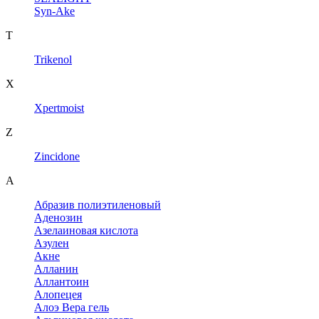
Syn-Ake
T
Trikenol
X
Xpertmoist
Z
Zincidone
А
Абразив полиэтиленовый
Аденозин
Азелаиновая кислота
Азулен
Акне
Алланин
Аллантоин
Алопецея
Алоэ Вера гель