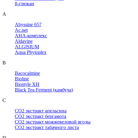
β-глюкан
A
Abyssine 657
Ac.net
AHA-комплекс
Aldavine
ALGISIUM
Aqua Phytoplex
B
Bacocalmine
Bioline
Biostyle XH
Black Tea Ferment (камбуча)
C
CO2 экстракт апельсина
CO2 экстракт бергамота
CO2 экстракт можжевеловой ягоды
CO2 экстракт табачного листа
D