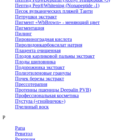
Пептид Pep®Whitening (Nonapeptide -1)
Песок вулканических пляжей Таити
Петрушки экстракт
Пигмент «WbBrown» - меняющий цвет
Пигментация
Пилинг
Пировиноградная кислота
Пиролидонкарбоксилат натрия
Плацента очищенная
Плодов карликовой пальмы экстракт
Плоды шиповника
Подорожника экстракт
Полиэтиленовые гранулы
Почек березы экстракт
Прессотерапия
Протеины пшеницы Deepalin PVB)
Профессиональная косметика
Пустула («гнойничок»)
Пчелиный воск
Р
Рапа
Ревитол
Резорцин