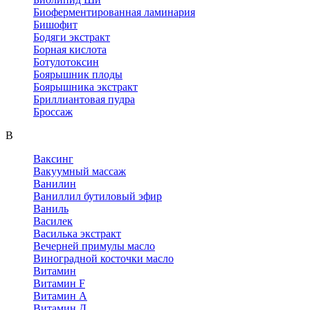
Биоферментированная ламинария
Бишофит
Бодяги экстракт
Борная кислота
Ботулотоксин
Боярышник плоды
Боярышника экстракт
Бриллиантовая пудра
Броссаж
В
Ваксинг
Вакуумный массаж
Ванилин
Ваниллил бутиловый эфир
Ваниль
Василек
Василька экстракт
Вечерней примулы масло
Виноградной косточки масло
Витамин
Витамин F
Витамин А
Витамин Д