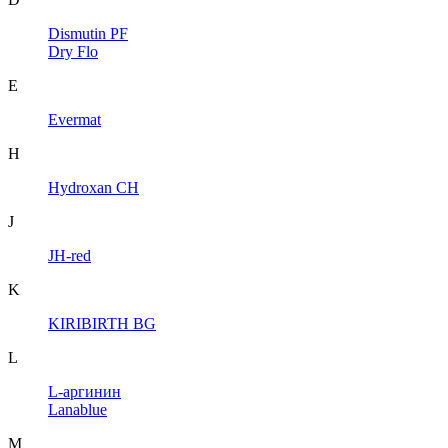
Dismutin PF
Dry Flo
E
Evermat
H
Hydroxan CH
J
JH-red
K
KIRIBIRTH BG
L
L-аргинин
Lanablue
M