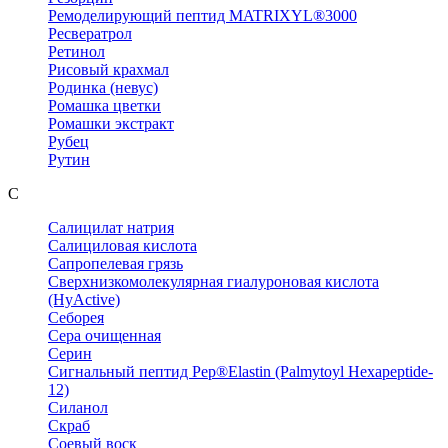
Ремоделирующий пептид MATRIXYL®3000
Ресвератрол
Ретинол
Рисовый крахмал
Родинка (невус)
Ромашка цветки
Ромашки экстракт
Рубец
Рутин
С
Салицилат натрия
Салициловая кислота
Сапропелевая грязь
Сверхнизкомолекулярная гиалуроновая кислота
(HyActive)
Себорея
Сера очищенная
Серин
Сигнальный пептид Pep®Elastin (Palmytoyl Hexapeptide-
12)
Силанол
Скраб
Соевый воск