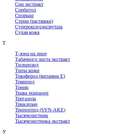
Сои экстракт
Сорбитол
Спорыш
Стрии (растяжки)
Супероксиддисмутаза
Сухая кожа
Т
Т-зона на лице
Табачного листа экстракт
Тилирозид
Типы кожи
Токоферол (витамин Е)
Томицид
Тоник
Трава эхинацеи
Трегалоза
Триклозан
Трипептид (SYN-AKE)
Тысячелистник
Тысячелистника экстракт
У