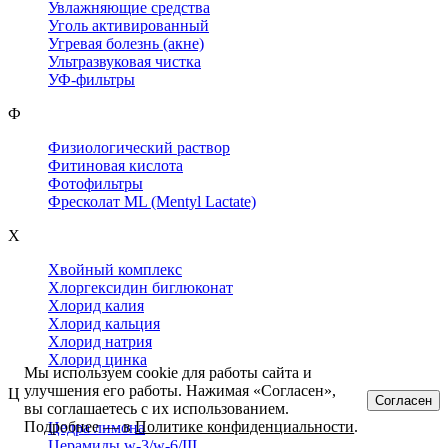
Увлажняющие средства
Уголь активированный
Угревая болезнь (акне)
Ультразвуковая чистка
УФ-фильтры
Ф
Физиологический раствор
Фитиновая кислота
Фотофильтры
Фресколат ML (Mentyl Lactate)
Х
Хвойный комплекс
Хлоргексидин биглюконат
Хлорид калия
Хлорид кальция
Хлорид натрия
Хлорид цинка
Мы используем cookie для работы сайта и
улучшения его работы. Нажимая «Согласен»,
Ц
Согласен
вы соглашаетесь с их использованием.
Подробнее — в
Политике конфиденциальности
.
Цедра лимона
Церамиды w-3/w-6/III