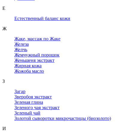
Е
Естественный баланс кожи
Ж
Жаке, массаж по Жаке
Железа
Желчь
Жемчужный порошок
Женьшеня экстракт
Жирная кожа
Жожоба масло
З
Загар
Зверобоя экстракт
Зеленая глина
Зеленого чая экстракт
Зеленый чай
Золотой сыворотки микрочастицы (биозолото)
И