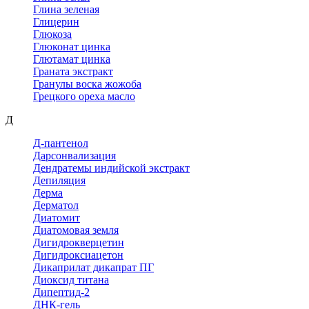
Глина зеленая
Глицерин
Глюкоза
Глюконат цинка
Глютамат цинка
Граната экстракт
Гранулы воска жожоба
Грецкого ореха масло
Д
Д-пантенол
Дарсонвализация
Дендратемы индийской экстракт
Депиляция
Дерма
Дерматол
Диатомит
Диатомовая земля
Дигидрокверцетин
Дигидроксиацетон
Дикаприлат дикапрат ПГ
Диоксид титана
Дипептид-2
ДНК-гель