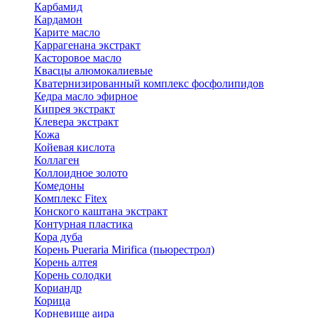
Карбамид
Кардамон
Карите масло
Каррагенана экстракт
Касторовое масло
Квасцы алюмокалиевые
Кватернизированный комплекс фосфолипидов
Кедра масло эфирное
Кипрея экстракт
Клевера экстракт
Кожа
Койевая кислота
Коллаген
Коллоидное золото
Комедоны
Комплекс Fitex
Конского каштана экстракт
Контурная пластика
Кора дуба
Корень Pueraria Mirifica (пьюрестрол)
Корень алтея
Корень солодки
Кориандр
Корица
Корневище аира