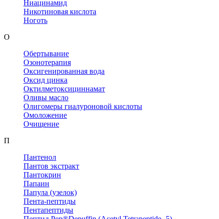
Ниацинамид
Никотиновая кислота
Ноготь
О
Обертывание
Озонотерапия
Оксигенированная вода
Оксид цинка
Октилметоксициннамат
Оливы масло
Олигомеры гиалуроновой кислоты
Омоложение
Очищение
П
Пантенол
Пантов экстракт
Пантокрин
Папаин
Папула (узелок)
Пента-пептиды
Пентапептиды
Пептид Pep®Depuffin (Acetyl Tetrapeptide -5)