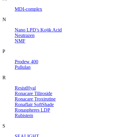
MDI-complex
N
Nano LPD’s Kojik Acid
Neutrazen
NMF
P
Prodew 400
Pullulan
R
ResistHyal
Ronacare Tiliroside
Ronacare Troxirutine
Ronaflair SoftShade
Ronaspheres LDP
Rubistem
S
SEALIGHT