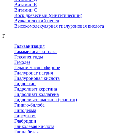
Витамин Е
Витамин С
Воск древесный (синтетический)
Вулканический пепел
Высокомолекулярная гиалуроновая кислота
Г
Гальванизация
Гамамелиса экстракт
Гексапептиды
Гемодез
Герани масло эфирное
Гиалуронат натрия
Гиалуроновая кислота
Гидроксан
Гидролизат кератина
Гидролизат коллагена
Гидролизат эластина (эластин)
Гинкго-билоба
Гиподерма
Гирсутизм
Глабридин
Гликолевая кислота
Глина белая