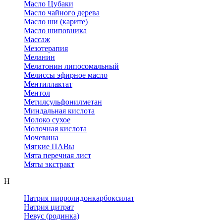
Масло Цубаки
Масло чайного дерева
Масло ши (карите)
Масло шиповника
Массаж
Мезотерапия
Меланин
Мелатонин липосомальный
Мелиссы эфирное масло
Ментиллактат
Ментол
Метилсульфонилметан
Миндальная кислота
Молоко сухое
Молочная кислота
Мочевина
Мягкие ПАВы
Мята перечная лист
Мяты экстракт
Н
Натрия пирролидонкарбоксилат
Натрия цитрат
Невус (родинка)