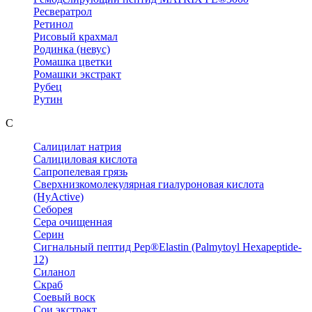
Ресвератрол
Ретинол
Рисовый крахмал
Родинка (невус)
Ромашка цветки
Ромашки экстракт
Рубец
Рутин
С
Салицилат натрия
Салициловая кислота
Сапропелевая грязь
Сверхнизкомолекулярная гиалуроновая кислота
(HyActive)
Себорея
Сера очищенная
Серин
Сигнальный пептид Pep®Elastin (Palmytoyl Hexapeptide-
12)
Силанол
Скраб
Соевый воск
Сои экстракт