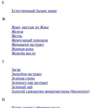
Е
Естественный баланс кожи
Ж
Жаке, массаж по Жаке
Железа
Желчь
Жемчужный порошок
Женьшеня экстракт
Жирная кожа
Жожоба масло
З
Загар
Зверобоя экстракт
Зеленая глина
Зеленого чая экстракт
Зеленый чай
Золотой сыворотки микрочастицы (биозолото)
И
Иланг-иланга эфирное масло