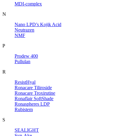
MDI-complex
N
Nano LPD’s Kojik Acid
Neutrazen
NMF
P
Prodew 400
Pullulan
R
ResistHyal
Ronacare Tiliroside
Ronacare Troxirutine
Ronaflair SoftShade
Ronaspheres LDP
Rubistem
S
SEALIGHT
Syn-Ake