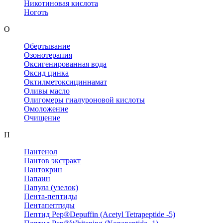
Никотиновая кислота
Ноготь
О
Обертывание
Озонотерапия
Оксигенированная вода
Оксид цинка
Октилметоксициннамат
Оливы масло
Олигомеры гиалуроновой кислоты
Омоложение
Очищение
П
Пантенол
Пантов экстракт
Пантокрин
Папаин
Папула (узелок)
Пента-пептиды
Пентапептиды
Пептид Pep®Depuffin (Acetyl Tetrapeptide -5)