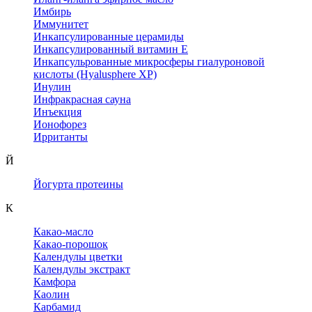
Имбирь
Иммунитет
Инкапсулированные церамиды
Инкапсулированный витамин Е
Инкапсульрованные микросферы гиалуроновой
кислоты (Hyalusphere XP)
Инулин
Инфракрасная сауна
Инъекция
Ионофорез
Ирританты
Й
Йогурта протеины
К
Какао-масло
Какао-порошок
Календулы цветки
Календулы экстракт
Камфора
Каолин
Карбамид