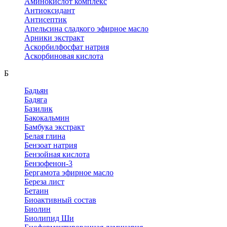
Аминокислот комплекс
Антиоксидант
Антисептик
Апельсина сладкого эфирное масло
Арники экстракт
Аскорбилфосфат натрия
Аскорбиновая кислота
Б
Бадьян
Бадяга
Базилик
Бакокальмин
Бамбука экстракт
Белая глина
Бензоат натрия
Бензойная кислота
Бензофенон-3
Бергамота эфирное масло
Береза лист
Бетаин
Биоактивный состав
Биолин
Биолипид Ши