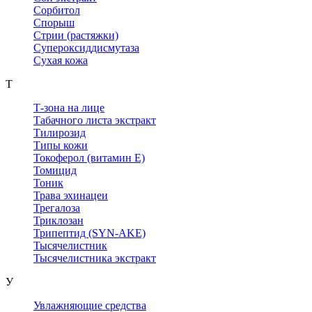
Сорбитол
Спорыш
Стрии (растяжки)
Супероксиддисмутаза
Сухая кожа
Т
Т-зона на лице
Табачного листа экстракт
Тилирозид
Типы кожи
Токоферол (витамин Е)
Томицид
Тоник
Трава эхинацеи
Трегалоза
Триклозан
Трипептид (SYN-AKE)
Тысячелистник
Тысячелистника экстракт
У
Увлажняющие средства