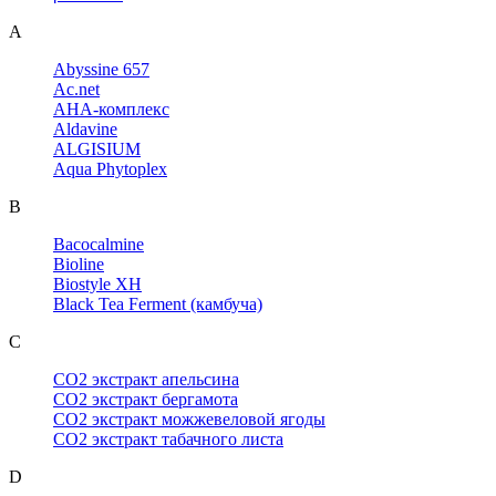
A
Abyssine 657
Ac.net
AHA-комплекс
Aldavine
ALGISIUM
Aqua Phytoplex
B
Bacocalmine
Bioline
Biostyle XH
Black Tea Ferment (камбуча)
C
CO2 экстракт апельсина
CO2 экстракт бергамота
CO2 экстракт можжевеловой ягоды
CO2 экстракт табачного листа
D