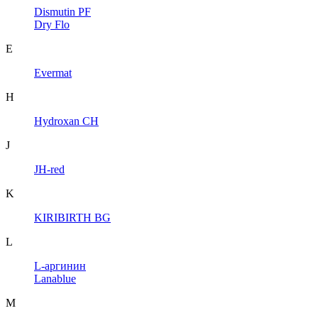
Dismutin PF
Dry Flo
E
Evermat
H
Hydroxan CH
J
JH-red
K
KIRIBIRTH BG
L
L-аргинин
Lanablue
M