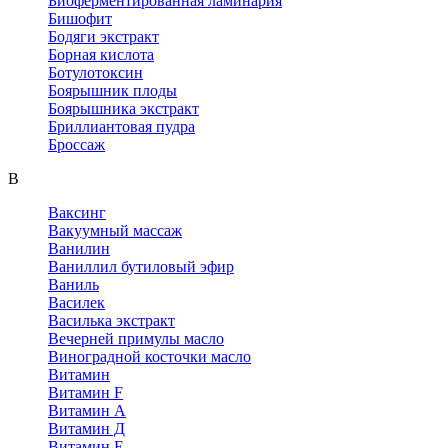
Биоферментированная ламинария
Бишофит
Бодяги экстракт
Борная кислота
Ботулотоксин
Боярышник плоды
Боярышника экстракт
Бриллиантовая пудра
Броссаж
В
Ваксинг
Вакуумный массаж
Ванилин
Ваниллил бутиловый эфир
Ваниль
Василек
Василька экстракт
Вечерней примулы масло
Виноградной косточки масло
Витамин
Витамин F
Витамин А
Витамин Д
Витамин Е