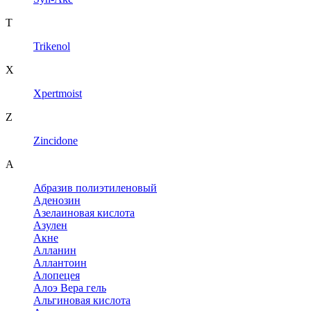
T
Trikenol
X
Xpertmoist
Z
Zincidone
А
Абразив полиэтиленовый
Аденозин
Азелаиновая кислота
Азулен
Акне
Алланин
Аллантоин
Алопецея
Алоэ Вера гель
Альгиновая кислота