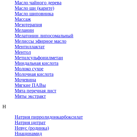
Масло чайного дерева
Масло ши (карите)
Масло шиповника
Массаж
Мезотерапия
Меланин
Мелатонин липосомальный
Мелиссы эфирное масло
Ментиллактат
Ментол
Метилсульфонилметан
Миндальная кислота
Молоко сухое
Молочная кислота
Мочевина
Мягкие ПАВы
Мята перечная лист
Мяты экстракт
Н
Натрия пирролидонкарбоксилат
Натрия цитрат
Невус (родинка)
Ниацинамид