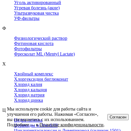
Уголь активированный
Угревая болезнь (акне)
Ультразвуковая чистка
УФ-фильтры
Ф
Физиологический раствор
Фитиновая кислота
Фотофильтры
Фресколат ML (Mentyl Lactate)
Х
Хвойный комплекс
Хлоргексидин биглюконат
Хлорид калия
Хлорид кальция
Хлорид натрия
Хлорид цинка
Мы используем cookie для работы сайта и
Ц
улучшения его работы. Нажимая «Согласен»,
Согласен
вы соглашаетесь с их использованием.
Цедра лимона
Подробнее — в
Политике конфиденциальности
.
Церамиды w-3/w-6/III
Циклопентасилоксан и Диметиконол (силикон 1501)