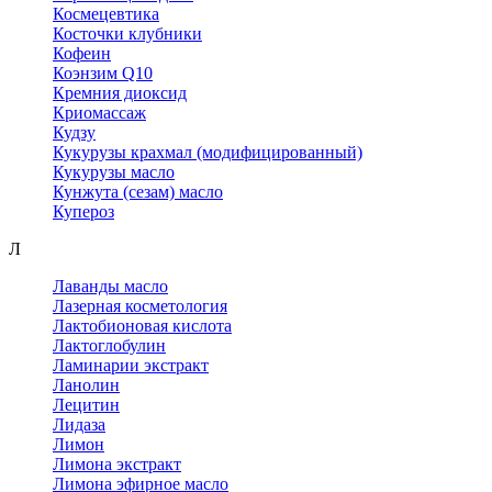
Космецевтика
Косточки клубники
Кофеин
Коэнзим Q10
Кремния диоксид
Криомассаж
Кудзу
Кукурузы крахмал (модифицированный)
Кукурузы масло
Кунжута (сезам) масло
Купероз
Л
Лаванды масло
Лазерная косметология
Лактобионовая кислота
Лактоглобулин
Ламинарии экстракт
Ланолин
Лецитин
Лидаза
Лимон
Лимона экстракт
Лимона эфирное масло