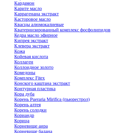
Кардамон
Карите масло
Каррагенана экстракт
Касторовое масло
Квасцы алюмокалиевые
Кватернизированный комплекс фосфолипидов
Кедра масло эфирное
Кипрея экстракт
Клевера экстракт
Кожа
Койевая кислота
Коллаген
Коллоидное золото
Комедоны
Комплекс Fitex
Конского каштана экстракт
Контурная пластика
Кора дуба
Корень Pueraria Mirifica (пьюрестрол)
Корень алтея
Корень солодки
Кориандр
Корица
Корневище аира
Корневище бадана