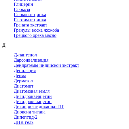
Глицерин
Глюкоза
Глюконат цинка
Глютамат цинка
Граната экстракт
Гранулы воска жожоба
Грецкого ореха масло
Д
Д-пантенол
Дарсонвализация
Дендратемы индийской экстракт
Депиляция
Дерма
Дерматол
Диатомит
Диатомовая земля
Дигидрокверцетин
Дигидроксиацетон
Дикаприлат дикапрат ПГ
Диоксид титана
Дипептид-2
ДНК-гель