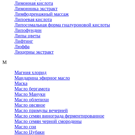
Лимонная кислота
Лимонника экстракт
Лимфодренажный массаж
Липоевая кислота
Липосомальная форма гиалуроновой кислоты
Липофундин
Липы цветы
Лифтинг
Люффа
Люцерны экстракт
М
Магния хлорид
Мандарина эфирное масло
Маска
Масло бергамота
Масло Мануки
Масло облепихи
Масло овсяное
Масло примулы вечерней
Масло семян винограда ферментированное
Масло семян черной смородины
Масло сои
Масло Цубаки