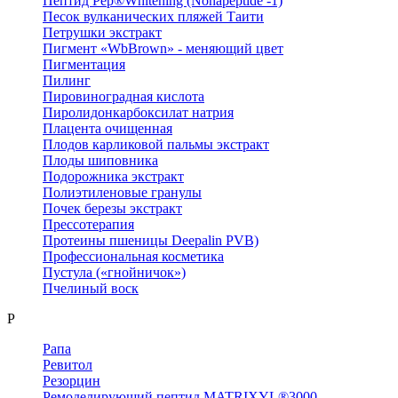
Пептид Pep®Whitening (Nonapeptide -1)
Песок вулканических пляжей Таити
Петрушки экстракт
Пигмент «WbBrown» - меняющий цвет
Пигментация
Пилинг
Пировиноградная кислота
Пиролидонкарбоксилат натрия
Плацента очищенная
Плодов карликовой пальмы экстракт
Плоды шиповника
Подорожника экстракт
Полиэтиленовые гранулы
Почек березы экстракт
Прессотерапия
Протеины пшеницы Deepalin PVB)
Профессиональная косметика
Пустула («гнойничок»)
Пчелиный воск
Р
Рапа
Ревитол
Резорцин
Ремоделирующий пептид MATRIXYL®3000