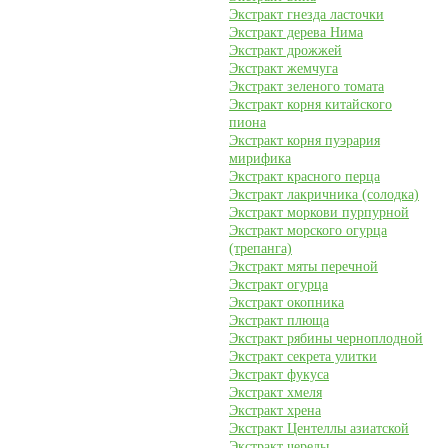
Экстракт гнезда ласточки
Экстракт дерева Нима
Экстракт дрожжей
Экстракт жемчуга
Экстракт зеленого томата
Экстракт корня китайского
пиона
Экстракт корня пуэрария
мирифика
Экстракт красного перца
Экстракт лакричника (солодка)
Экстракт моркови пурпурной
Экстракт морского огурца
(трепанга)
Экстракт мяты перечной
Экстракт огурца
Экстракт окопника
Экстракт плюща
Экстракт рябины черноплодной
Экстракт секрета улитки
Экстракт фукуса
Экстракт хмеля
Экстракт хрена
Экстракт Центеллы азиатской
Экстракт череды