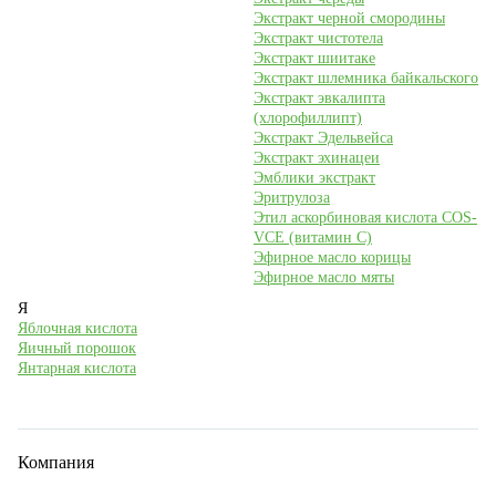
Экстракт черной смородины
Экстракт чистотела
Экстракт шиитаке
Экстракт шлемника байкальского
Экстракт эвкалипта
(хлорофиллипт)
Экстракт Эдельвейса
Экстракт эхинацеи
Эмблики экстракт
Эритрулоза
Этил аскорбиновая кислота COS-
VCE (витамин С)
Эфирное масло корицы
Эфирное масло мяты
Я
Яблочная кислота
Яичный порошок
Янтарная кислота
Компания