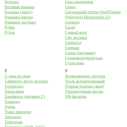
Ретинол
Сера очищенная
Рисовый крахмал
Серин
Родинка (невус)
Сигнальный пептид Pep®Elastin
Ромашка цветки
(Palmytoyl Hexapeptide-12)
Ромашки экстракт
Силанол
Рубец
Скраб
Рутин
Соевый воск
Сои экстракт
Сорбитол
Спорыш
Стрии (растяжки)
Супероксиддисмутаза
Сухая кожа
Т
У
Т-зона на лице
Увлажняющие средства
Табачного листа экстракт
Уголь активированный
Тилирозид
Угревая болезнь (акне)
Типы кожи
Ультразвуковая чистка
Токоферол (витамин Е)
УФ-фильтры
Томицид
Тоник
Трава эхинацеи
Трегалоза
Триклозан