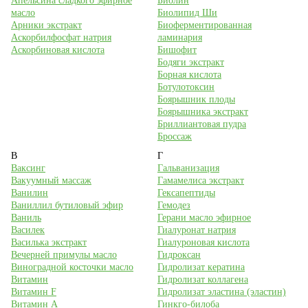
Апельсина сладкого эфирное
Биолин
масло
Биолипид Ши
Арники экстракт
Биоферментированная
Аскорбилфосфат натрия
ламинария
Аскорбиновая кислота
Бишофит
Бодяги экстракт
Борная кислота
Ботулотоксин
Боярышник плоды
Боярышника экстракт
Бриллиантовая пудра
Броссаж
В
Г
Ваксинг
Гальванизация
Вакуумный массаж
Гамамелиса экстракт
Ванилин
Гексапептиды
Ваниллил бутиловый эфир
Гемодез
Ваниль
Герани масло эфирное
Василек
Гиалуронат натрия
Василька экстракт
Гиалуроновая кислота
Вечерней примулы масло
Гидроксан
Виноградной косточки масло
Гидролизат кератина
Витамин
Гидролизат коллагена
Витамин F
Гидролизат эластина (эластин)
Витамин А
Гинкго-билоба