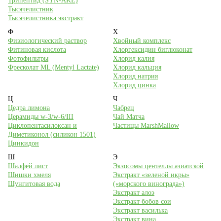
Трипептид (SYN-AKE)
Тысячелистник
Тысячелистника экстракт
Ф
Х
Физиологический раствор
Хвойный комплекс
Фитиновая кислота
Хлоргексидин биглюконат
Фотофильтры
Хлорид калия
Фресколат ML (Mentyl Lactate)
Хлорид кальция
Хлорид натрия
Хлорид цинка
Ц
Ч
Цедра лимона
Чабрец
Церамиды w-3/w-6/III
Чай Матча
Циклопентасилоксан и
Частицы MarshMallow
Диметиконол (силикон 1501)
Цинкидон
Ш
Э
Шалфей лист
Экзосомы центеллы азиатской
Шишки хмеля
Экстракт «зеленой икры»
Шунгитовая вода
(«морского винограда»)
Экстракт алоэ
Экстракт бобов сои
Экстракт василька
Экстракт вина