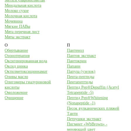
Метилсульфонилметан
Миндальная кислота
Молоко сухое
Молочная кислота
Мочевина
Мягкие ПАВы
Мята перечная лист
Мяты экстракт
О
П
Обертывание
Пантенол
Озонотерапия
Пантов экстракт
Оксигенированная вода
Пантокрин
Оксид цинка
Папаин
Октилметоксициннамат
Папула (узелок)
Оливы масло
Пента-пептиды
Олигомеры гиалуроновой
Пентапептиды
кислоты
Пептид Pep®Depuffin (Acetyl
Омоложение
Tetrapeptide -5)
Очищение
Пептид Pep®Whitening
(Nonapeptide -1)
Песок вулканических пляжей
Таити
Петрушки экстракт
Пигмент «WbBrown» -
меняющий цвет