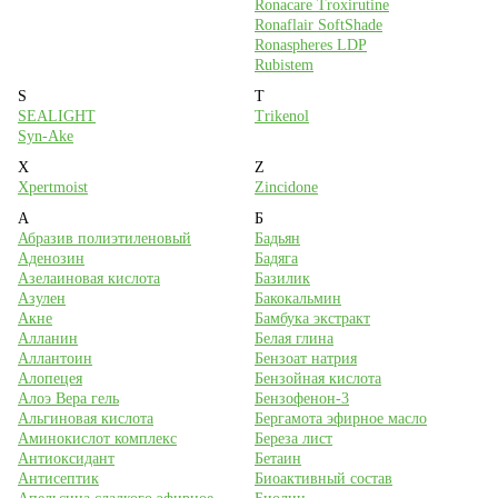
Ronacare Troxirutine
Ronaflair SoftShade
Ronaspheres LDP
Rubistem
S
T
SEALIGHT
Trikenol
Syn-Ake
X
Z
Xpertmoist
Zincidone
А
Б
Абразив полиэтиленовый
Бадьян
Аденозин
Бадяга
Азелаиновая кислота
Базилик
Азулен
Бакокальмин
Акне
Бамбука экстракт
Алланин
Белая глина
Аллантоин
Бензоат натрия
Алопецея
Бензойная кислота
Алоэ Вера гель
Бензофенон-3
Альгиновая кислота
Бергамота эфирное масло
Аминокислот комплекс
Береза лист
Антиоксидант
Бетаин
Антисептик
Биоактивный состав