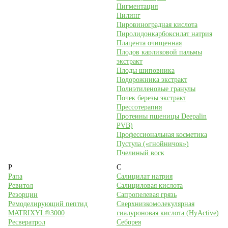
Пигментация
Пилинг
Пировиноградная кислота
Пиролидонкарбоксилат натрия
Плацента очищенная
Плодов карликовой пальмы
экстракт
Плоды шиповника
Подорожника экстракт
Полиэтиленовые гранулы
Почек березы экстракт
Прессотерапия
Протеины пшеницы Deepalin
PVB)
Профессиональная косметика
Пустула («гнойничок»)
Пчелиный воск
Р
С
Рапа
Салицилат натрия
Ревитол
Салициловая кислота
Резорцин
Сапропелевая грязь
Ремоделирующий пептид
Сверхнизкомолекулярная
MATRIXYL®3000
гиалуроновая кислота (HyActive)
Ресвератрол
Себорея