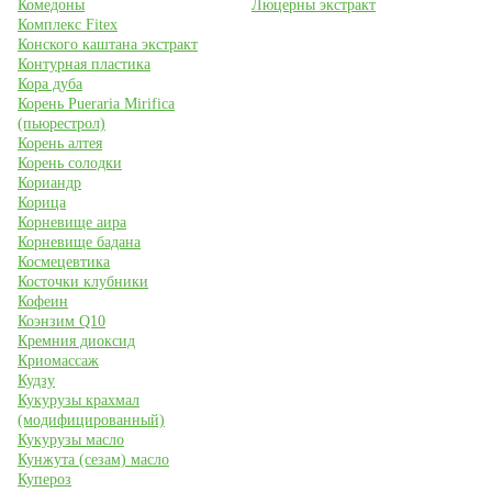
Комедоны
Люцерны экстракт
Комплекс Fitex
Конского каштана экстракт
Контурная пластика
Кора дуба
Корень Pueraria Mirifica
(пьюрестрол)
Корень алтея
Корень солодки
Кориандр
Корица
Корневище аира
Корневище бадана
Космецевтика
Косточки клубники
Кофеин
Коэнзим Q10
Кремния диоксид
Криомассаж
Кудзу
Кукурузы крахмал
(модифицированный)
Кукурузы масло
Кунжута (сезам) масло
Купероз