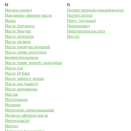
М
Н
Магния хлорид
Натрия пирролидонкарбоксилат
Мандарина эфирное масло
Натрия цитрат
Маска
Невус (родинка)
Масло бергамота
Ниацинамид
Масло Мануки
Никотиновая кислота
Масло облепихи
Ноготь
Масло овсяное
Масло примулы вечерней
Масло семян винограда
ферментированное
Масло семян черной смородины
Масло сои
Масло Цубаки
Масло чайного дерева
Масло ши (карите)
Масло шиповника
Массаж
Мезотерапия
Меланин
Мелатонин липосомальный
Мелиссы эфирное масло
Ментиллактат
Ментол