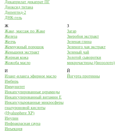
Дикаприлат дикапрат ПГ
Диоксид титана
Дипептид-2
ДНК-гель
Ж
З
Жаке, массаж по Жаке
Загар
Железа
Зверобоя экстракт
Желчь
Зеленая глина
Жемчужный порошок
Зеленого чая экстракт
Женьшеня экстракт
Зеленый чай
Жирная кожа
Золотой сыворотки
Жожоба масло
микрочастицы (биозолото)
И
Й
Иланг-иланга эфирное масло
Йогурта протеины
Имбирь
Иммунитет
Инкапсулированные церамиды
Инкапсулированный витамин Е
Инкапсульрованные микросферы
гиалуроновой кислоты
(Hyalusphere XP)
Инулин
Инфракрасная сауна
Инъекция