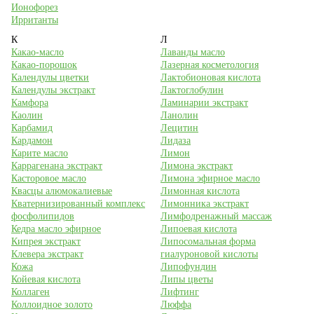
Ионофорез
Ирританты
К
Л
Какао-масло
Лаванды масло
Какао-порошок
Лазерная косметология
Календулы цветки
Лактобионовая кислота
Календулы экстракт
Лактоглобулин
Камфора
Ламинарии экстракт
Каолин
Ланолин
Карбамид
Лецитин
Кардамон
Лидаза
Карите масло
Лимон
Каррагенана экстракт
Лимона экстракт
Касторовое масло
Лимона эфирное масло
Квасцы алюмокалиевые
Лимонная кислота
Кватернизированный комплекс
Лимонника экстракт
фосфолипидов
Лимфодренажный массаж
Кедра масло эфирное
Липоевая кислота
Кипрея экстракт
Липосомальная форма
Клевера экстракт
гиалуроновой кислоты
Кожа
Липофундин
Койевая кислота
Липы цветы
Коллаген
Лифтинг
Коллоидное золото
Люффа