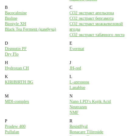
8 (495) 988-71-00
B
C
Bacocalmine
CO2 экстракт апельсина
с 10:00 до 18:00 (пн-пт)
Bioline
CO2 экстракт бергамота
Biostyle XH
CO2 экстракт можжевеловой
Москва, ул. Большая Академическая, дом 15к1 (м. Войковская)
Black Tea Ferment (камбуча)
ягоды
CO2 экстракт табачного листа
На карте
D
E
Dismutin PF
Evermat
Наши соцсети
Dry Flo
H
J
Hydroxan CH
JH-red
K
L
KIRIBIRTH BG
L-аргинин
Мы принимаем к оплате
Lanablue
M
N
MDI-complex
Nano LPD’s Kojik Acid
Neutrazen
NMF
P
R
Prodew 400
ResistHyal
Pullulan
Ronacare Tiliroside