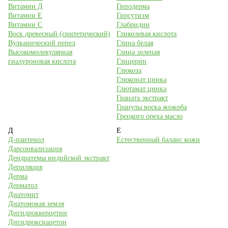
Витамин Д
Гиподерма
Витамин Е
Гирсутизм
Витамин С
Глабридин
Воск древесный (синтетический)
Гликолевая кислота
Вулканический пепел
Глина белая
Высокомолекулярная
Глина зеленая
гиалуроновая кислота
Глицерин
Глюкоза
Глюконат цинка
Глютамат цинка
Граната экстракт
Гранулы воска жожоба
Грецкого ореха масло
Д
Е
Д-пантенол
Естественный баланс кожи
Дарсонвализация
Дендратемы индийской экстракт
Депиляция
Дерма
Дерматол
Диатомит
Диатомовая земля
Дигидрокверцетин
Дигидроксиацетон