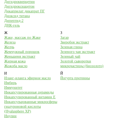
Дигидрокверцетин
Дигидроксиацетон
Дикаприлат дикапрат ПГ
Диоксид титана
Дипептид-2
ДНК-гель
Ж
З
Жаке, массаж по Жаке
Загар
Железа
Зверобоя экстракт
Желчь
Зеленая глина
Жемчужный порошок
Зеленого чая экстракт
Женьшеня экстракт
Зеленый чай
Жирная кожа
Золотой сыворотки
Жожоба масло
микрочастицы (биозолото)
И
Й
Иланг-иланга эфирное масло
Йогурта протеины
Имбирь
Иммунитет
Инкапсулированные церамиды
Инкапсулированный витамин Е
Инкапсульрованные микросферы
гиалуроновой кислоты
(Hyalusphere XP)
Инулин