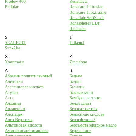
Prodew 400
ResistHyal
Pullulan
Ronacare Tiliroside
Ronacare Troxirutine
Ronaflair SoftShade
Ronaspheres LDP
Rubistem
S
T
SEALIGHT
Trikenol
Syn-Ake
X
Z
Xpertmoist
Zincidone
А
Б
Абразив полиэтиленовый
Бадьян
Аденозин
Бадяга
Азелаиновая кислота
Базилик
Азулен
Бакокальмин
Акне
Бамбука экстракт
Алланин
Белая глина
Аллантоин
Бензоат натрия
Алопецея
Бензойная кислота
Алоэ Вера гель
Бензофенон-3
Альгиновая кислота
Бергамота эфирное масло
Аминокислот комплекс
Береза лист