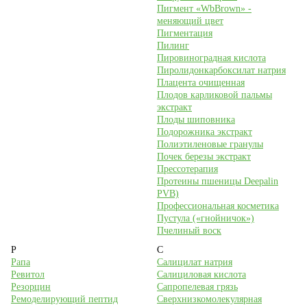
Пигмент «WbBrown» -
меняющий цвет
Пигментация
Пилинг
Пировиноградная кислота
Пиролидонкарбоксилат натрия
Плацента очищенная
Плодов карликовой пальмы
экстракт
Плоды шиповника
Подорожника экстракт
Полиэтиленовые гранулы
Почек березы экстракт
Прессотерапия
Протеины пшеницы Deepalin
PVB)
Профессиональная косметика
Пустула («гнойничок»)
Пчелиный воск
Р
С
Рапа
Салицилат натрия
Ревитол
Салициловая кислота
Резорцин
Сапропелевая грязь
Ремоделирующий пептид
Сверхнизкомолекулярная