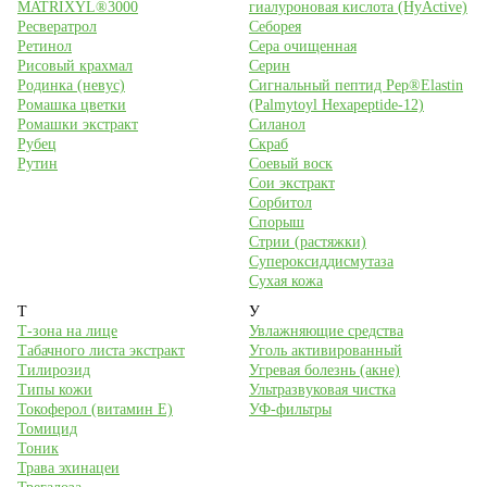
MATRIXYL®3000
гиалуроновая кислота (HyActive)
Ресвератрол
Себорея
Ретинол
Сера очищенная
Рисовый крахмал
Серин
Родинка (невус)
Сигнальный пептид Pep®Elastin
Ромашка цветки
(Palmytoyl Hexapeptide-12)
Ромашки экстракт
Силанол
Рубец
Скраб
Рутин
Соевый воск
Сои экстракт
Сорбитол
Спорыш
Стрии (растяжки)
Супероксиддисмутаза
Сухая кожа
Т
У
Т-зона на лице
Увлажняющие средства
Табачного листа экстракт
Уголь активированный
Тилирозид
Угревая болезнь (акне)
Типы кожи
Ультразвуковая чистка
Токоферол (витамин Е)
УФ-фильтры
Томицид
Тоник
Трава эхинацеи