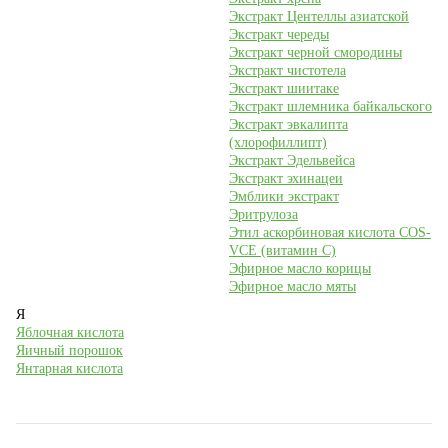
Экстракт Центеллы азиатской
Экстракт череды
Экстракт черной смородины
Экстракт чистотела
Экстракт шиитаке
Экстракт шлемника байкальского
Экстракт эвкалипта
(хлорофиллипт)
Экстракт Эдельвейса
Экстракт эхинацеи
Эмблики экстракт
Эритрулоза
Этил аскорбиновая кислота COS-
VCE (витамин С)
Эфирное масло корицы
Эфирное масло мяты
Я
Яблочная кислота
Яичный порошок
Янтарная кислота