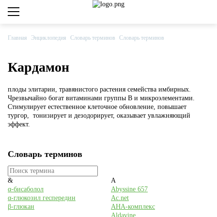
Private club
Каталог товаров
Главная
Энциклопедия
Словарь терминов
Словарь терминов
Компания
Кардамон
Сервис
плоды элитарии, травянистого растения семейства имбирных.
Чрезвычайно богат витаминами группы В и микроэлементами.
Центральный офис
Стимулирует естественное клеточное обновление, повышает
тургор, тонизирует и дезодорирует, оказывает увлажняющий
эффект.
8 800 555-79-09
8 (495) 660-33-33
Словарь терминов
info@cosmetika.ru
Дохтуровский переулок, дом 6
&
A
α-бисаболол
Abyssine 657
α-глюкозил геспередин
Ac.net
Обучение
β-глюкан
AHA-комплекс
Aldavine