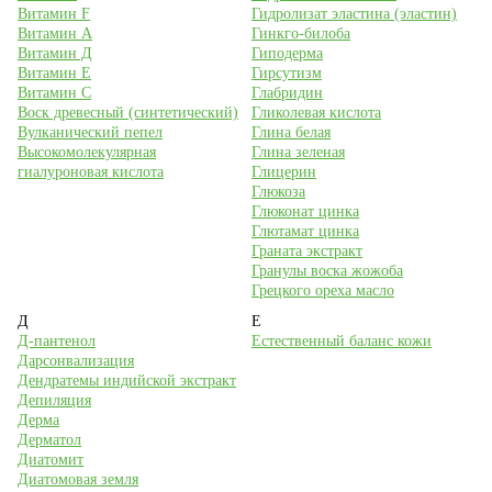
Витамин F
Гидролизат эластина (эластин)
Витамин А
Гинкго-билоба
Витамин Д
Гиподерма
Витамин Е
Гирсутизм
Витамин С
Глабридин
Воск древесный (синтетический)
Гликолевая кислота
Вулканический пепел
Глина белая
Высокомолекулярная
Глина зеленая
гиалуроновая кислота
Глицерин
Глюкоза
Глюконат цинка
Глютамат цинка
Граната экстракт
Гранулы воска жожоба
Грецкого ореха масло
Д
Е
Д-пантенол
Естественный баланс кожи
Дарсонвализация
Дендратемы индийской экстракт
Депиляция
Дерма
Дерматол
Диатомит
Диатомовая земля