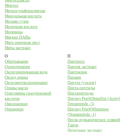
Ментиллактат
Ментол
Метилсульфонилметан
Миндальная кислота
Молоко сухое
Молочная кислота
Мочевина
Мягкие ПАВы
Мята перечная лист
Мяты экстракт
О
П
Обертывание
Пантенол
Озонотерапия
Пантов экстракт
Оксигенированная вода
Пантокрин
Оксид цинка
Папаин
Октилметоксициннамат
Папула (узелок)
Оливы масло
Пента-пептиды
Олигомеры гиалуроновой
Пентапептиды
кислоты
Пептид Pep®Depuffin (Acetyl
Омоложение
Tetrapeptide -5)
Очищение
Пептид Pep®Whitening
(Nonapeptide -1)
Песок вулканических пляжей
Таити
Петрушки экстракт