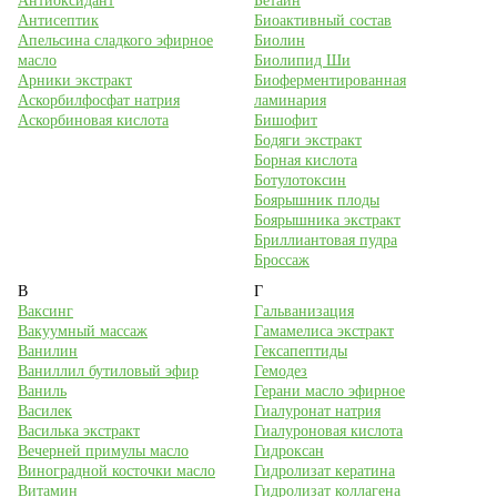
Антиоксидант
Бетаин
Антисептик
Биоактивный состав
Апельсина сладкого эфирное
Биолин
масло
Биолипид Ши
Арники экстракт
Биоферментированная
Аскорбилфосфат натрия
ламинария
Аскорбиновая кислота
Бишофит
Бодяги экстракт
Борная кислота
Ботулотоксин
Боярышник плоды
Боярышника экстракт
Бриллиантовая пудра
Броссаж
В
Г
Ваксинг
Гальванизация
Вакуумный массаж
Гамамелиса экстракт
Ванилин
Гексапептиды
Ваниллил бутиловый эфир
Гемодез
Ваниль
Герани масло эфирное
Василек
Гиалуронат натрия
Василька экстракт
Гиалуроновая кислота
Вечерней примулы масло
Гидроксан
Виноградной косточки масло
Гидролизат кератина
Витамин
Гидролизат коллагена