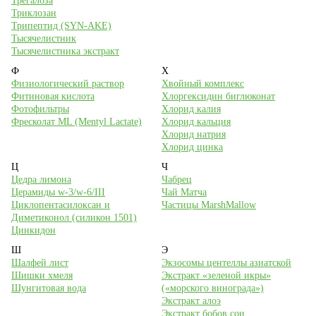
Трегалоза
Триклозан
Трипептид (SYN-AKE)
Тысячелистник
Тысячелистника экстракт
Ф
Х
Физиологический раствор
Хвойный комплекс
Фитиновая кислота
Хлоргексидин биглюконат
Фотофильтры
Хлорид калия
Фресколат ML (Mentyl Lactate)
Хлорид кальция
Хлорид натрия
Хлорид цинка
Ц
Ч
Цедра лимона
Чабрец
Церамиды w-3/w-6/III
Чай Матча
Циклопентасилоксан и
Частицы MarshMallow
Диметиконол (силикон 1501)
Цинкидон
Ш
Э
Шалфей лист
Экзосомы центеллы азиатской
Шишки хмеля
Экстракт «зеленой икры»
Шунгитовая вода
(«морского винограда»)
Экстракт алоэ
Экстракт бобов сои