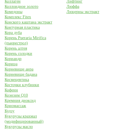
Коллаген
Лифтинг
Коллоидное золото
Люффа
Комедоны
Люцерны экстракт
Комплекс Fitex
Конского каштана экстракт
Контурная пластика
Кора дуба
Корень Pueraria Mirifica
(пьюрестрол)
Корень алтея
Корень солодки
Кориандр
Корица
Корневище аира
Корневище бадана
Космецевтика
Косточки клубники
Кофеин
Коэнзим Q10
Кремния диоксид
Криомассаж
Кудзу
Кукурузы крахмал
(модифицированный)
Кукурузы масло