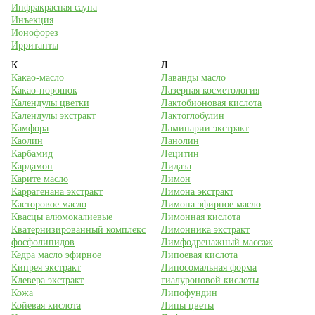
Инфракрасная сауна
Инъекция
Ионофорез
Ирританты
К
Л
Какао-масло
Лаванды масло
Какао-порошок
Лазерная косметология
Календулы цветки
Лактобионовая кислота
Календулы экстракт
Лактоглобулин
Камфора
Ламинарии экстракт
Каолин
Ланолин
Карбамид
Лецитин
Кардамон
Лидаза
Карите масло
Лимон
Каррагенана экстракт
Лимона экстракт
Касторовое масло
Лимона эфирное масло
Квасцы алюмокалиевые
Лимонная кислота
Кватернизированный комплекс
Лимонника экстракт
фосфолипидов
Лимфодренажный массаж
Кедра масло эфирное
Липоевая кислота
Кипрея экстракт
Липосомальная форма
Клевера экстракт
гиалуроновой кислоты
Кожа
Липофундин
Койевая кислота
Липы цветы