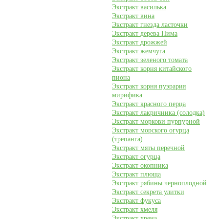
Экстракт василька
Экстракт вина
Экстракт гнезда ласточки
Экстракт дерева Нима
Экстракт дрожжей
Экстракт жемчуга
Экстракт зеленого томата
Экстракт корня китайского
пиона
Экстракт корня пуэрария
мирифика
Экстракт красного перца
Экстракт лакричника (солодка)
Экстракт моркови пурпурной
Экстракт морского огурца
(трепанга)
Экстракт мяты перечной
Экстракт огурца
Экстракт окопника
Экстракт плюща
Экстракт рябины черноплодной
Экстракт секрета улитки
Экстракт фукуса
Экстракт хмеля
Экстракт хрена