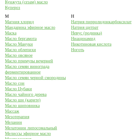
Кунжута (сезам) масло
Купероз
М
Н
Магния хлорид
Натрия пирролидонкарбоксилат
Мандарина эфирное масло
Натрия цитрат
Маска
Невус (родинка)
Масло бергамота
Ниацинамид
Масло Мануки
Никотиновая кислота
Масло облепихи
Ноготь
Масло овсяное
Масло примулы вечерней
Масло семян винограда
ферментированное
Масло семян черной смородины
Масло сои
Масло Цубаки
Масло чайного дерева
Масло ши (карите)
Масло шиповника
Массаж
Мезотерапия
Меланин
Мелатонин липосомальный
Мелиссы эфирное масло