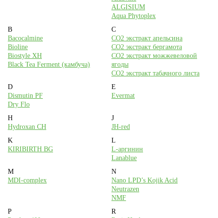
ALGISIUM
8 (495) 988-71-00
Aqua Phytoplex
с 10:00 до 18:00 (пн-пт)
B
C
Bacocalmine
CO2 экстракт апельсина
Москва, ул. Большая Академическая, дом 15к1 (м. Войковская)
Bioline
CO2 экстракт бергамота
Biostyle XH
CO2 экстракт можжевеловой
На карте
Black Tea Ferment (камбуча)
ягоды
CO2 экстракт табачного листа
Наши соцсети
D
E
Dismutin PF
Evermat
Dry Flo
H
J
Hydroxan CH
JH-red
Мы принимаем к оплате
K
L
KIRIBIRTH BG
L-аргинин
Lanablue
M
N
MDI-complex
Nano LPD’s Kojik Acid
Neutrazen
NMF
P
R