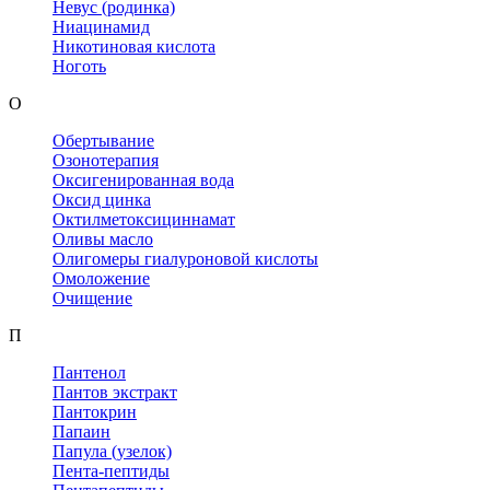
Невус (родинка)
Ниацинамид
Никотиновая кислота
Ноготь
О
Обертывание
Озонотерапия
Оксигенированная вода
Оксид цинка
Октилметоксициннамат
Оливы масло
Олигомеры гиалуроновой кислоты
Омоложение
Очищение
П
Пантенол
Пантов экстракт
Пантокрин
Папаин
Папула (узелок)
Пента-пептиды