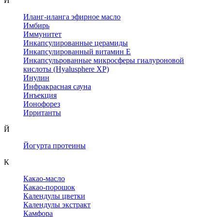
И
Иланг-иланга эфирное масло
Имбирь
Иммунитет
Инкапсулированные церамиды
Инкапсулированный витамин Е
Инкапсульрованные микросферы гиалуроновой
кислоты (Hyalusphere XP)
Инулин
Инфракрасная сауна
Инъекция
Ионофорез
Ирританты
Й
Йогурта протеины
К
Какао-масло
Какао-порошок
Календулы цветки
Календулы экстракт
Камфора