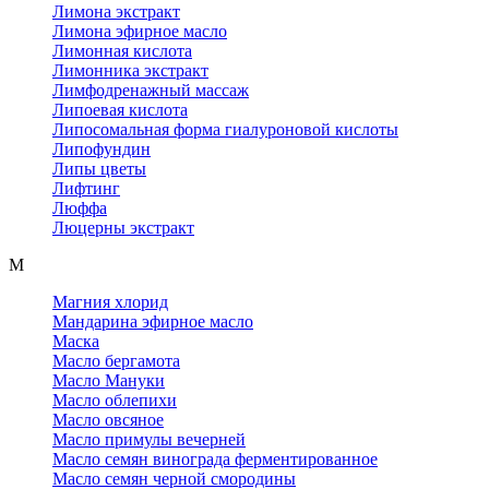
Лимона экстракт
Лимона эфирное масло
Лимонная кислота
Лимонника экстракт
Лимфодренажный массаж
Липоевая кислота
Липосомальная форма гиалуроновой кислоты
Липофундин
Липы цветы
Лифтинг
Люффа
Люцерны экстракт
М
Магния хлорид
Мандарина эфирное масло
Маска
Масло бергамота
Масло Мануки
Масло облепихи
Масло овсяное
Масло примулы вечерней
Масло семян винограда ферментированное
Масло семян черной смородины