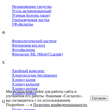
Увлажняющие средства
Уголь активированный
Угревая болезнь (акне)
Ультразвуковая чистка
УФ-фильтры
Ф
Физиологический раствор
Фитиновая кислота
Фотофильтры
Фресколат ML (Mentyl Lactate)
Х
Хвойный комплекс
Хлоргексидин биглюконат
Хлорид калия
Хлорид кальция
Хлорид натрия
Мы используем cookie для работы сайта и
Хлорид цинка
улучшения его работы. Нажимая «Согласен»,
Согласен
вы соглашаетесь с их использованием.
Ц
Подробнее — в
Политике конфиденциальности
.
Цедра лимона