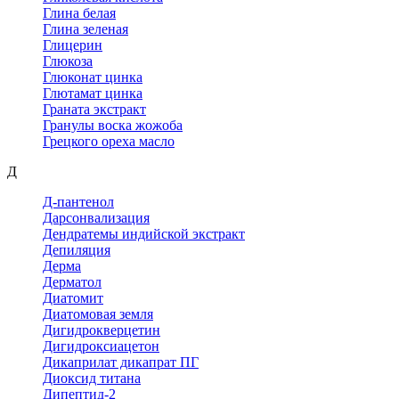
Глина белая
Глина зеленая
Глицерин
Глюкоза
Глюконат цинка
Глютамат цинка
Граната экстракт
Гранулы воска жожоба
Грецкого ореха масло
Д
Д-пантенол
Дарсонвализация
Дендратемы индийской экстракт
Депиляция
Дерма
Дерматол
Диатомит
Диатомовая земля
Дигидрокверцетин
Дигидроксиацетон
Дикаприлат дикапрат ПГ
Диоксид титана
Дипептид-2