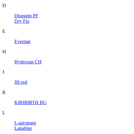
D
Dismutin PF
Dry Flo
E
Evermat
H
Hydroxan CH
J
JH-red
K
KIRIBIRTH BG
L
L-аргинин
Lanablue