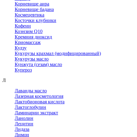
Корневище аира
Корневище бадана
Космецевтика
Косточки клубники
Кофеин
Коэнзим Q10
Кремния диоксид
Криомассаж
Кудзу
Кукурузы крахмал (модифицированный)
Кукурузы масло
Кунжута (сезам) масло
Купероз
Л
Лаванды масло
Лазерная косметология
Лактобионовая кислота
Лактоглобулин
Ламинарии экстракт
Ланолин
Лецитин
Лидаза
Лимон