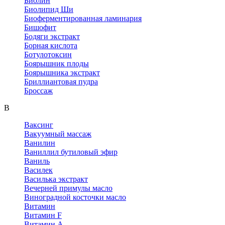
Биолин
Биолипид Ши
Биоферментированная ламинария
Бишофит
Бодяги экстракт
Борная кислота
Ботулотоксин
Боярышник плоды
Боярышника экстракт
Бриллиантовая пудра
Броссаж
В
Ваксинг
Вакуумный массаж
Ванилин
Ваниллил бутиловый эфир
Ваниль
Василек
Василька экстракт
Вечерней примулы масло
Виноградной косточки масло
Витамин
Витамин F
Витамин А