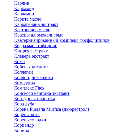
Каолин
Карбамид
Кардамон
Карите масло
Каррагенана экстракт
Касторовое масло
Квасцы алюмокалиевые
Кватернизированный комплекс фосфолипидов
Кедра масло эфирное
Кипрея экстракт
Клевера экстракт
Кожа
Койевая кислота
Коллаген
Коллоидное золото
Комедоны
Комплекс Fitex
Конского каштана экстракт
Контурная пластика
Кора дуба
Корень Pueraria Mirifica (пьюрестрол)
Корень алтея
Корень солодки
Кориандр
Корица