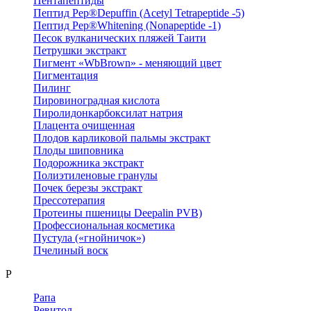
Пентапептиды
Пептид Pep®Depuffin (Acetyl Tetrapeptide -5)
Пептид Pep®Whitening (Nonapeptide -1)
Песок вулканических пляжей Таити
Петрушки экстракт
Пигмент «WbBrown» - меняющий цвет
Пигментация
Пилинг
Пировиноградная кислота
Пиролидонкарбоксилат натрия
Плацента очищенная
Плодов карликовой пальмы экстракт
Плоды шиповника
Подорожника экстракт
Полиэтиленовые гранулы
Почек березы экстракт
Прессотерапия
Протеины пшеницы Deepalin PVB)
Профессиональная косметика
Пустула («гнойничок»)
Пчелиный воск
Р
Рапа
Ревитол