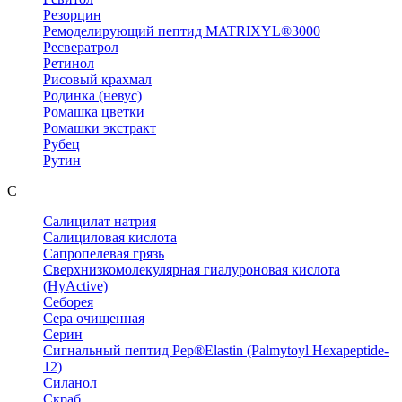
Резорцин
Ремоделирующий пептид MATRIXYL®3000
Ресвератрол
Ретинол
Рисовый крахмал
Родинка (невус)
Ромашка цветки
Ромашки экстракт
Рубец
Рутин
С
Салицилат натрия
Салициловая кислота
Сапропелевая грязь
Сверхнизкомолекулярная гиалуроновая кислота
(HyActive)
Себорея
Сера очищенная
Серин
Сигнальный пептид Pep®Elastin (Palmytoyl Hexapeptide-
12)
Силанол
Скраб