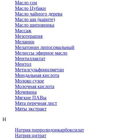
Масло сои
Масло Цубаки
Масло чайного дерева
Масло ши (карите)
Масло шиповника
Массаж
Мезотерапия
Меланин
Мелатонин липосомальный
Мелиссы эфирное масло
Ментиллактат
Ментол
Метилсульфонилметан
Миндальная кислота
Молоко сухое
Молочная кислота
Мочевина
Мягкие ПАВы
Мята перечная лист
Мяты экстракт
Н
Натрия пирролидонкарбоксилат
Натрия цитрат