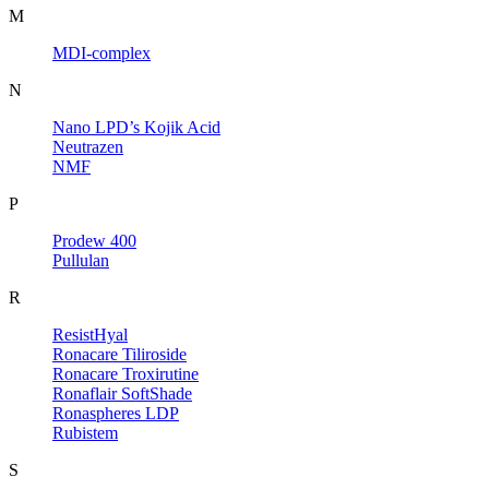
M
MDI-complex
N
Nano LPD’s Kojik Acid
Neutrazen
NMF
P
Prodew 400
Pullulan
R
ResistHyal
Ronacare Tiliroside
Ronacare Troxirutine
Ronaflair SoftShade
Ronaspheres LDP
Rubistem
S