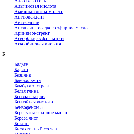
Алоэ Вера гель
Альгиновая кислота
Аминокислот комплекс
Антиоксидант
Антисептик
Апельсина сладкого эфирное масло
Арники экстракт
Аскорбилфосфат натрия
Аскорбиновая кислота
Б
Бадьян
Бадяга
Базилик
Бакокальмин
Бамбука экстракт
Белая глина
Бензоат натрия
Бензойная кислота
Бензофенон-3
Бергамота эфирное масло
Береза лист
Бетаин
Биоактивный состав