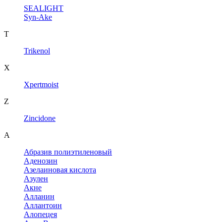
SEALIGHT
Syn-Ake
T
Trikenol
X
Xpertmoist
Z
Zincidone
А
Абразив полиэтиленовый
Аденозин
Азелаиновая кислота
Азулен
Акне
Алланин
Аллантоин
Алопецея