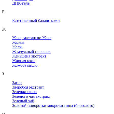
ДНК-гель
Е
Естественный баланс кожи
Ж
Жаке, массаж по Жаке
Железа
Желчь
Жемчужный порошок
Женьшеня экстракт
Жирная кожа
Жожоба масло
З
Загар
Зверобоя экстракт
Зеленая глина
Зеленого чая экстракт
Зеленый чай
Золотой сыворотки микрочастицы (биозолото)