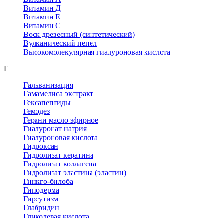
Витамин Д
Витамин Е
Витамин С
Воск древесный (синтетический)
Вулканический пепел
Высокомолекулярная гиалуроновая кислота
Г
Гальванизация
Гамамелиса экстракт
Гексапептиды
Гемодез
Герани масло эфирное
Гиалуронат натрия
Гиалуроновая кислота
Гидроксан
Гидролизат кератина
Гидролизат коллагена
Гидролизат эластина (эластин)
Гинкго-билоба
Гиподерма
Гирсутизм
Глабридин
Гликолевая кислота