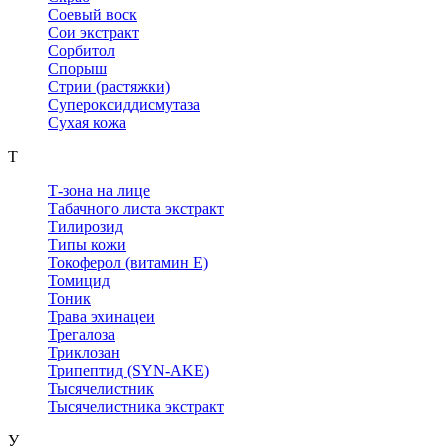
Соевый воск
Сои экстракт
Сорбитол
Спорыш
Стрии (растяжки)
Супероксиддисмутаза
Сухая кожа
Т
Т-зона на лице
Табачного листа экстракт
Тилирозид
Типы кожи
Токоферол (витамин Е)
Томицид
Тоник
Трава эхинацеи
Трегалоза
Триклозан
Трипептид (SYN-AKE)
Тысячелистник
Тысячелистника экстракт
У