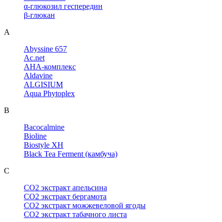
α-глюкозил геспередин
β-глюкан
A
Abyssine 657
Ac.net
AHA-комплекс
Aldavine
ALGISIUM
Aqua Phytoplex
B
Bacocalmine
Bioline
Biostyle XH
Black Tea Ferment (камбуча)
C
CO2 экстракт апельсина
CO2 экстракт бергамота
CO2 экстракт можжевеловой ягоды
CO2 экстракт табачного листа