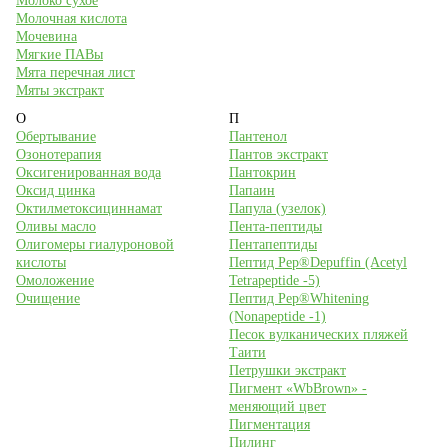
Молоко сухое
Молочная кислота
Мочевина
Мягкие ПАВы
Мята перечная лист
Мяты экстракт
О
П
Обертывание
Пантенол
Озонотерапия
Пантов экстракт
Оксигенированная вода
Пантокрин
Оксид цинка
Папаин
Октилметоксициннамат
Папула (узелок)
Оливы масло
Пента-пептиды
Олигомеры гиалуроновой
Пентапептиды
кислоты
Пептид Pep®Depuffin (Acetyl
Омоложение
Tetrapeptide -5)
Очищение
Пептид Pep®Whitening
(Nonapeptide -1)
Песок вулканических пляжей
Таити
Петрушки экстракт
Пигмент «WbBrown» -
меняющий цвет
Пигментация
Пилинг