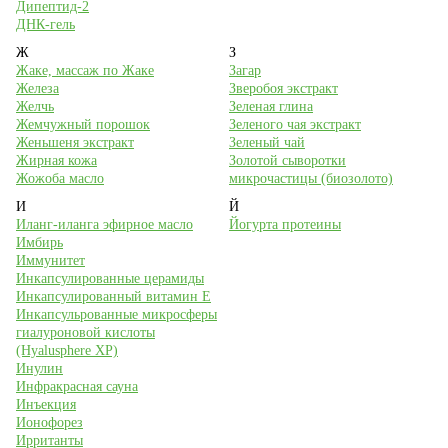
Дипептид-2
ДНК-гель
Ж
З
Жаке, массаж по Жаке
Загар
Железа
Зверобоя экстракт
Желчь
Зеленая глина
Жемчужный порошок
Зеленого чая экстракт
Женьшеня экстракт
Зеленый чай
Жирная кожа
Золотой сыворотки
Жожоба масло
микрочастицы (биозолото)
И
Й
Иланг-иланга эфирное масло
Йогурта протеины
Имбирь
Иммунитет
Инкапсулированные церамиды
Инкапсулированный витамин Е
Инкапсульрованные микросферы
гиалуроновой кислоты
(Hyalusphere XP)
Инулин
Инфракрасная сауна
Инъекция
Ионофорез
Ирританты