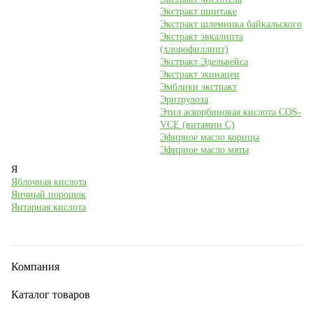
Экстракт шиитаке
Экстракт шлемника байкальского
Экстракт эвкалипта
(хлорофиллипт)
Экстракт Эдельвейса
Экстракт эхинацеи
Эмблики экстракт
Эритрулоза
Этил аскорбиновая кислота COS-
VCE (витамин С)
Эфирное масло корицы
Эфирное масло мяты
Я
Яблочная кислота
Яичный порошок
Янтарная кислота
Компания
Каталог товаров