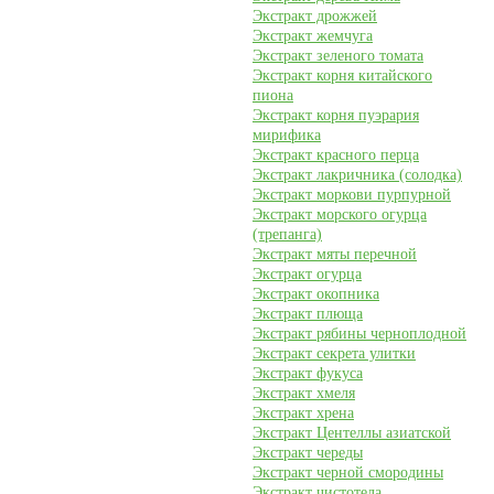
Экстракт дрожжей
Экстракт жемчуга
Экстракт зеленого томата
Экстракт корня китайского
пиона
Экстракт корня пуэрария
мирифика
Экстракт красного перца
Экстракт лакричника (солодка)
Экстракт моркови пурпурной
Экстракт морского огурца
(трепанга)
Экстракт мяты перечной
Экстракт огурца
Экстракт окопника
Экстракт плюща
Экстракт рябины черноплодной
Экстракт секрета улитки
Экстракт фукуса
Экстракт хмеля
Экстракт хрена
Экстракт Центеллы азиатской
Экстракт череды
Экстракт черной смородины
Экстракт чистотела