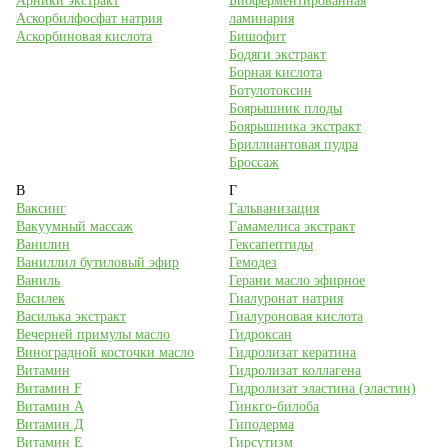
Арники экстракт
Биоферментированная
Аскорбилфосфат натрия
ламинария
Аскорбиновая кислота
Бишофит
Бодяги экстракт
Борная кислота
Ботулотоксин
Боярышник плоды
Боярышника экстракт
Бриллиантовая пудра
Броссаж
В
Г
Ваксинг
Гальванизация
Вакуумный массаж
Гамамелиса экстракт
Ванилин
Гексапептиды
Ваниллил бутиловый эфир
Гемодез
Ваниль
Герани масло эфирное
Василек
Гиалуронат натрия
Василька экстракт
Гиалуроновая кислота
Вечерней примулы масло
Гидроксан
Виноградной косточки масло
Гидролизат кератина
Витамин
Гидролизат коллагена
Витамин F
Гидролизат эластина (эластин)
Витамин А
Гинкго-билоба
Витамин Д
Гиподерма
Витамин Е
Гирсутизм