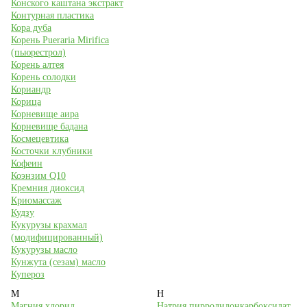
Конского каштана экстракт
Контурная пластика
Кора дуба
Корень Pueraria Mirifica
(пьюрестрол)
Корень алтея
Корень солодки
Кориандр
Корица
Корневище аира
Корневище бадана
Космецевтика
Косточки клубники
Кофеин
Коэнзим Q10
Кремния диоксид
Криомассаж
Кудзу
Кукурузы крахмал
(модифицированный)
Кукурузы масло
Кунжута (сезам) масло
Купероз
М
Н
Магния хлорид
Натрия пирролидонкарбоксилат