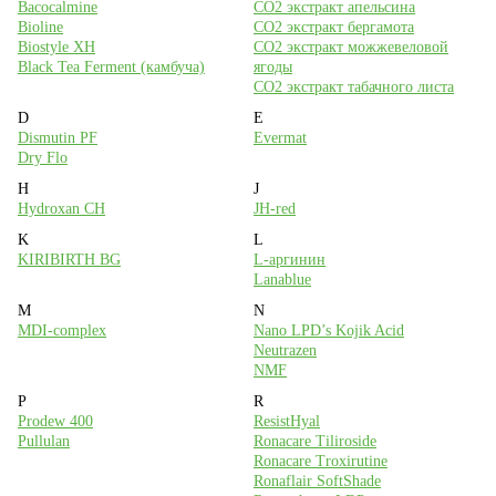
Bacocalmine
CO2 экстракт апельсина
8 (495) 988-71-00
Bioline
CO2 экстракт бергамота
Biostyle XH
CO2 экстракт можжевеловой
с 10:00 до 18:00 (пн-пт)
Black Tea Ferment (камбуча)
ягоды
CO2 экстракт табачного листа
Москва, ул. Большая Академическая, дом 15к1 (м. Войковская)
D
E
На карте
Dismutin PF
Evermat
Dry Flo
H
J
Наши соцсети
Hydroxan CH
JH-red
K
L
KIRIBIRTH BG
L-аргинин
Lanablue
Мы принимаем к оплате
M
N
MDI-complex
Nano LPD’s Kojik Acid
Neutrazen
NMF
P
R
Prodew 400
ResistHyal
Pullulan
Ronacare Tiliroside
Ronacare Troxirutine
Ronaflair SoftShade