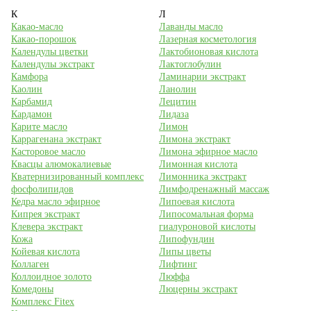
К
Л
Какао-масло
Лаванды масло
Какао-порошок
Лазерная косметология
Календулы цветки
Лактобионовая кислота
Календулы экстракт
Лактоглобулин
Камфора
Ламинарии экстракт
Каолин
Ланолин
Карбамид
Лецитин
Кардамон
Лидаза
Карите масло
Лимон
Каррагенана экстракт
Лимона экстракт
Касторовое масло
Лимона эфирное масло
Квасцы алюмокалиевые
Лимонная кислота
Кватернизированный комплекс
Лимонника экстракт
фосфолипидов
Лимфодренажный массаж
Кедра масло эфирное
Липоевая кислота
Кипрея экстракт
Липосомальная форма
Клевера экстракт
гиалуроновой кислоты
Кожа
Липофундин
Койевая кислота
Липы цветы
Коллаген
Лифтинг
Коллоидное золото
Люффа
Комедоны
Люцерны экстракт
Комплекс Fitex