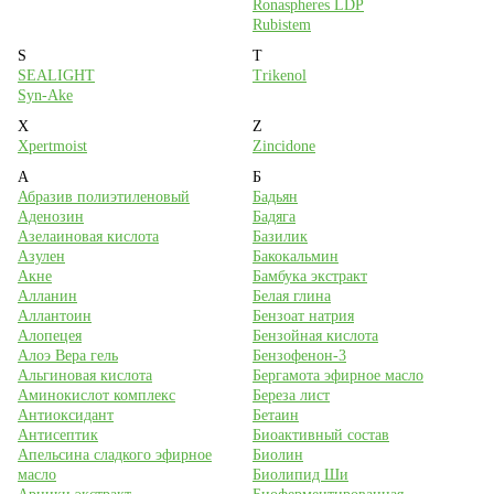
Ronaspheres LDP
Rubistem
S
T
SEALIGHT
Trikenol
Syn-Ake
X
Z
Xpertmoist
Zincidone
А
Б
Абразив полиэтиленовый
Бадьян
Аденозин
Бадяга
Азелаиновая кислота
Базилик
Азулен
Бакокальмин
Акне
Бамбука экстракт
Алланин
Белая глина
Аллантоин
Бензоат натрия
Алопецея
Бензойная кислота
Алоэ Вера гель
Бензофенон-3
Альгиновая кислота
Бергамота эфирное масло
Аминокислот комплекс
Береза лист
Антиоксидант
Бетаин
Антисептик
Биоактивный состав
Апельсина сладкого эфирное
Биолин
масло
Биолипид Ши