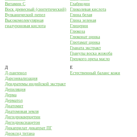
Витамин С
Глабридин
Воск древесный (синтетический)
Гликолевая кислота
Вулканический пепел
Глина белая
Высокомолекулярная
Глина зеленая
гиалуроновая кислота
Глицерин
Глюкоза
Глюконат цинка
Глютамат цинка
Граната экстракт
Гранулы воска жожоба
Грецкого ореха масло
Д
Е
Д-пантенол
Естественный баланс кожи
Дарсонвализация
Дендратемы индийской экстракт
Депиляция
Дерма
Дерматол
Диатомит
Диатомовая земля
Дигидрокверцетин
Дигидроксиацетон
Дикаприлат дикапрат ПГ
Диоксид титана