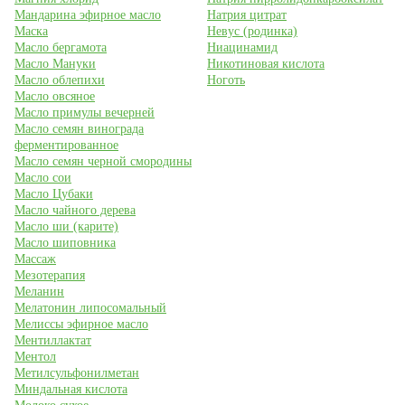
Мандарина эфирное масло
Натрия цитрат
Маска
Невус (родинка)
Масло бергамота
Ниацинамид
Масло Мануки
Никотиновая кислота
Масло облепихи
Ноготь
Масло овсяное
Масло примулы вечерней
Масло семян винограда
ферментированное
Масло семян черной смородины
Масло сои
Масло Цубаки
Масло чайного дерева
Масло ши (карите)
Масло шиповника
Массаж
Мезотерапия
Меланин
Мелатонин липосомальный
Мелиссы эфирное масло
Ментиллактат
Ментол
Метилсульфонилметан
Миндальная кислота