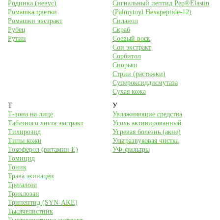
Родинка (невус)
Сигнальный пептид Pep®Elastin
Ромашка цветки
(Palmytoyl Hexapeptide-12)
Ромашки экстракт
Силанол
Рубец
Скраб
Рутин
Соевый воск
Сои экстракт
Сорбитол
Спорыш
Стрии (растяжки)
Супероксиддисмутаза
Сухая кожа
Т
У
Т-зона на лице
Увлажняющие средства
Табачного листа экстракт
Уголь активированный
Тилирозид
Угревая болезнь (акне)
Типы кожи
Ультразвуковая чистка
Токоферол (витамин Е)
УФ-фильтры
Томицид
Тоник
Трава эхинацеи
Трегалоза
Триклозан
Трипептид (SYN-AKE)
Тысячелистник