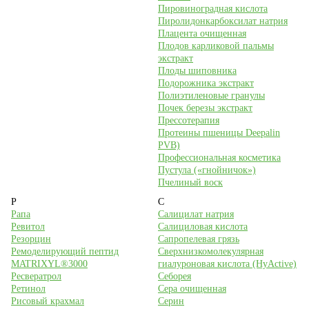
Пировиноградная кислота
Пиролидонкарбоксилат натрия
Плацента очищенная
Плодов карликовой пальмы
экстракт
Плоды шиповника
Подорожника экстракт
Полиэтиленовые гранулы
Почек березы экстракт
Прессотерапия
Протеины пшеницы Deepalin
PVB)
Профессиональная косметика
Пустула («гнойничок»)
Пчелиный воск
Р
С
Рапа
Салицилат натрия
Ревитол
Салициловая кислота
Резорцин
Сапропелевая грязь
Ремоделирующий пептид
Сверхнизкомолекулярная
MATRIXYL®3000
гиалуроновая кислота (HyActive)
Ресвератрол
Себорея
Ретинол
Сера очищенная
Рисовый крахмал
Серин