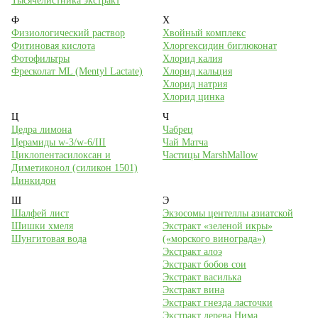
Тысячелистника экстракт
Ф
Х
Физиологический раствор
Хвойный комплекс
Фитиновая кислота
Хлоргексидин биглюконат
Фотофильтры
Хлорид калия
Фресколат ML (Mentyl Lactate)
Хлорид кальция
Хлорид натрия
Хлорид цинка
Ц
Ч
Цедра лимона
Чабрец
Церамиды w-3/w-6/III
Чай Матча
Циклопентасилоксан и
Частицы MarshMallow
Диметиконол (силикон 1501)
Цинкидон
Ш
Э
Шалфей лист
Экзосомы центеллы азиатской
Шишки хмеля
Экстракт «зеленой икры»
Шунгитовая вода
(«морского винограда»)
Экстракт алоэ
Экстракт бобов сои
Экстракт василька
Экстракт вина
Экстракт гнезда ласточки
Экстракт дерева Нима