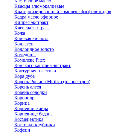
Касторовое масло
Квасцы алюмокалиевые
Кватернизированный комплекс фосфолипидов
Кедра масло эфирное
Кипрея экстракт
Клевера экстракт
Кожа
Койевая кислота
Коллаген
Коллоидное золото
Комедоны
Комплекс Fitex
Конского каштана экстракт
Контурная пластика
Кора дуба
Корень Pueraria Mirifica (пьюрестрол)
Корень алтея
Корень солодки
Кориандр
Корица
Корневище аира
Корневище бадана
Космецевтика
Косточки клубники
Кофеин