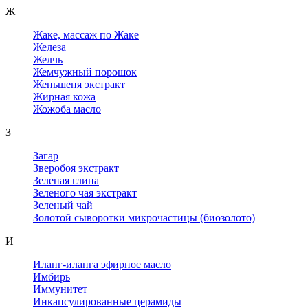
Ж
Жаке, массаж по Жаке
Железа
Желчь
Жемчужный порошок
Женьшеня экстракт
Жирная кожа
Жожоба масло
З
Загар
Зверобоя экстракт
Зеленая глина
Зеленого чая экстракт
Зеленый чай
Золотой сыворотки микрочастицы (биозолото)
И
Иланг-иланга эфирное масло
Имбирь
Иммунитет
Инкапсулированные церамиды