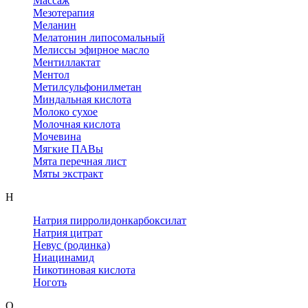
Массаж
Мезотерапия
Меланин
Мелатонин липосомальный
Мелиссы эфирное масло
Ментиллактат
Ментол
Метилсульфонилметан
Миндальная кислота
Молоко сухое
Молочная кислота
Мочевина
Мягкие ПАВы
Мята перечная лист
Мяты экстракт
Н
Натрия пирролидонкарбоксилат
Натрия цитрат
Невус (родинка)
Ниацинамид
Никотиновая кислота
Ноготь
О