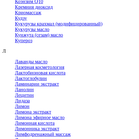
Коэнзим Q10
Кремния диоксид
Криомассаж
Кудзу
Кукурузы крахмал (модифицированный)
Кукурузы масло
Кунжута (сезам) масло
Купероз
Л
Лаванды масло
Лазерная косметология
Лактобионовая кислота
Лактоглобулин
Ламинарии экстракт
Ланолин
Лецитин
Лидаза
Лимон
Лимона экстракт
Лимона эфирное масло
Лимонная кислота
Лимонника экстракт
Лимфодренажный массаж