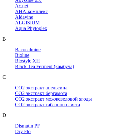
Abyssine 657
Ac.net
AHA-комплекс
Aldavine
ALGISIUM
Aqua Phytoplex
B
Bacocalmine
Bioline
Biostyle XH
Black Tea Ferment (камбуча)
C
CO2 экстракт апельсина
CO2 экстракт бергамота
CO2 экстракт можжевеловой ягоды
CO2 экстракт табачного листа
D
Dismutin PF
Dry Flo