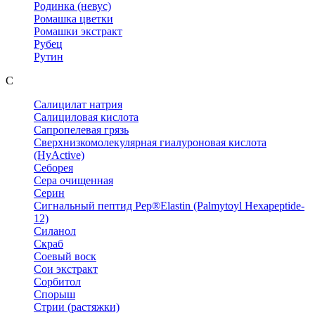
Родинка (невус)
Ромашка цветки
Ромашки экстракт
Рубец
Рутин
С
Салицилат натрия
Салициловая кислота
Сапропелевая грязь
Сверхнизкомолекулярная гиалуроновая кислота
(HyActive)
Себорея
Сера очищенная
Серин
Сигнальный пептид Pep®Elastin (Palmytoyl Hexapeptide-
12)
Силанол
Скраб
Соевый воск
Сои экстракт
Сорбитол
Спорыш
Стрии (растяжки)