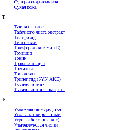
Супероксиддисмутаза
Сухая кожа
Т
Т-зона на лице
Табачного листа экстракт
Тилирозид
Типы кожи
Токоферол (витамин Е)
Томицид
Тоник
Трава эхинацеи
Трегалоза
Триклозан
Трипептид (SYN-AKE)
Тысячелистник
Тысячелистника экстракт
У
Увлажняющие средства
Уголь активированный
Угревая болезнь (акне)
Ультразвуковая чистка