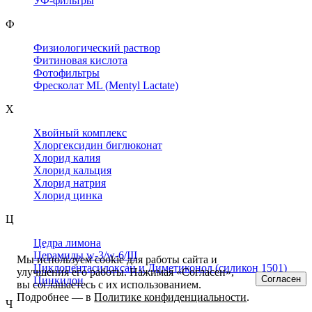
УФ-фильтры
Ф
Физиологический раствор
Фитиновая кислота
Фотофильтры
Фресколат ML (Mentyl Lactate)
Х
Хвойный комплекс
Хлоргексидин биглюконат
Хлорид калия
Хлорид кальция
Хлорид натрия
Хлорид цинка
Ц
Цедра лимона
Церамиды w-3/w-6/III
Мы используем cookie для работы сайта и
Циклопентасилоксан и Диметиконол (силикон 1501)
улучшения его работы. Нажимая «Согласен»,
Согласен
Цинкидон
вы соглашаетесь с их использованием.
Подробнее — в
Политике конфиденциальности
.
Ч