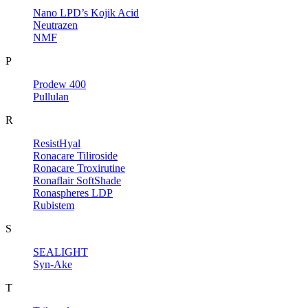
Nano LPD’s Kojik Acid
Neutrazen
NMF
P
Prodew 400
Pullulan
R
ResistHyal
Ronacare Tiliroside
Ronacare Troxirutine
Ronaflair SoftShade
Ronaspheres LDP
Rubistem
S
SEALIGHT
Syn-Ake
T