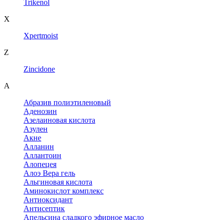
Trikenol
X
Xpertmoist
Z
Zincidone
А
Абразив полиэтиленовый
Аденозин
Азелаиновая кислота
Азулен
Акне
Алланин
Аллантоин
Алопецея
Алоэ Вера гель
Альгиновая кислота
Аминокислот комплекс
Антиоксидант
Антисептик
Апельсина сладкого эфирное масло