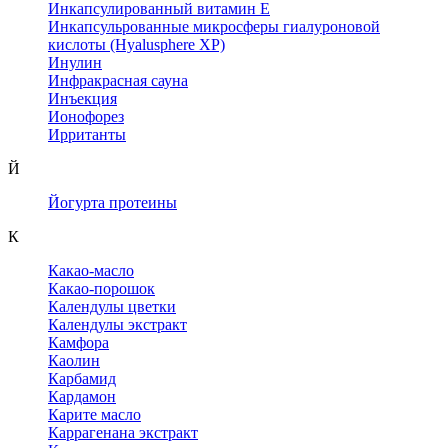
Инкапсулированный витамин Е
Инкапсульрованные микросферы гиалуроновой
кислоты (Hyalusphere XP)
Инулин
Инфракрасная сауна
Инъекция
Ионофорез
Ирританты
Й
Йогурта протеины
К
Какао-масло
Какао-порошок
Календулы цветки
Календулы экстракт
Камфора
Каолин
Карбамид
Кардамон
Карите масло
Каррагенана экстракт