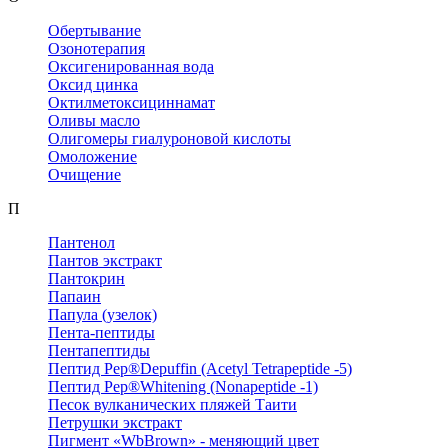
Обертывание
Озонотерапия
Оксигенированная вода
Оксид цинка
Октилметоксициннамат
Оливы масло
Олигомеры гиалуроновой кислоты
Омоложение
Очищение
П
Пантенол
Пантов экстракт
Пантокрин
Папаин
Папула (узелок)
Пента-пептиды
Пентапептиды
Пептид Pep®Depuffin (Acetyl Tetrapeptide -5)
Пептид Pep®Whitening (Nonapeptide -1)
Песок вулканических пляжей Таити
Петрушки экстракт
Пигмент «WbBrown» - меняющий цвет