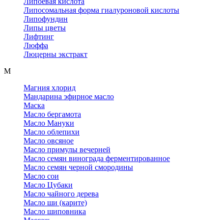
Липоевая кислота
Липосомальная форма гиалуроновой кислоты
Липофундин
Липы цветы
Лифтинг
Люффа
Люцерны экстракт
М
Магния хлорид
Мандарина эфирное масло
Маска
Масло бергамота
Масло Мануки
Масло облепихи
Масло овсяное
Масло примулы вечерней
Масло семян винограда ферментированное
Масло семян черной смородины
Масло сои
Масло Цубаки
Масло чайного дерева
Масло ши (карите)
Масло шиповника