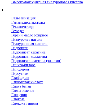
Высокомолекулярная гиалуроновая кислота
Г
Гальванизация
Гамамелиса экстракт
Гексапептиды
Гемодез
Герани масло эфирное
Гиалуронат натрия
Гиалуроновая кислота
Гидроксан
Гидролизат кератина
Гидролизат коллагена
Гидролизат эластина (эластин)
Гинкго-билоба
Гиподерма
Гирсутизм
Глабридин
Гликолевая кислота
Глина белая
Глина зеленая
Глицерин
Глюкоза
Глюконат цинка