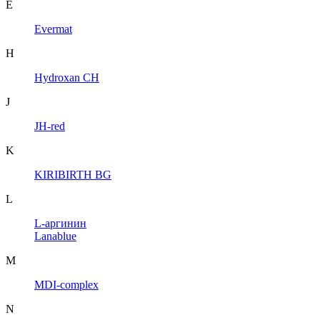
E
Evermat
H
Hydroxan CH
J
JH-red
K
KIRIBIRTH BG
L
L-аргинин
Lanablue
M
MDI-complex
N