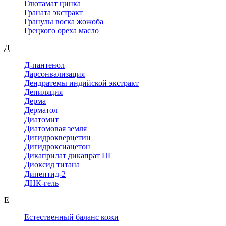
Глютамат цинка
Граната экстракт
Гранулы воска жожоба
Грецкого ореха масло
Д
Д-пантенол
Дарсонвализация
Дендратемы индийской экстракт
Депиляция
Дерма
Дерматол
Диатомит
Диатомовая земля
Дигидрокверцетин
Дигидроксиацетон
Дикаприлат дикапрат ПГ
Диоксид титана
Дипептид-2
ДНК-гель
Е
Естественный баланс кожи