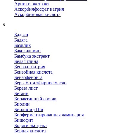
Арники экстракт
Аскорбилфосфат натрия
Аскорбиновая кислота
Б
Бадьян
Бадяга
Базилик
Бакокальмин
Бамбука экстракт
Белая глина
Бензоат натрия
Бензойная кислота
Бензофенон-3
Бергамота эфирное масло
Береза лист
Бетаин
Биоактивный состав
Биолин
Биолипид Ши
Биоферментированная ламинария
Бишофит
Бодяги экстракт
Борная кислота