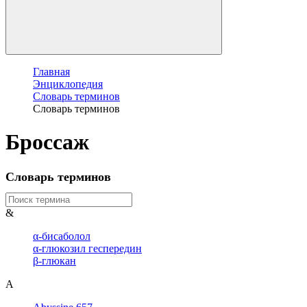
Главная
Энциклопедия
Словарь терминов
Словарь терминов
Броссаж
Словарь терминов
&
α-бисаболол
α-глюкозил геспередин
β-глюкан
A