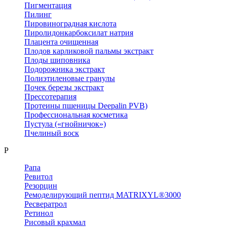
Пигментация
Пилинг
Пировиноградная кислота
Пиролидонкарбоксилат натрия
Плацента очищенная
Плодов карликовой пальмы экстракт
Плоды шиповника
Подорожника экстракт
Полиэтиленовые гранулы
Почек березы экстракт
Прессотерапия
Протеины пшеницы Deepalin PVB)
Профессиональная косметика
Пустула («гнойничок»)
Пчелиный воск
Р
Рапа
Ревитол
Резорцин
Ремоделирующий пептид MATRIXYL®3000
Ресвератрол
Ретинол
Рисовый крахмал