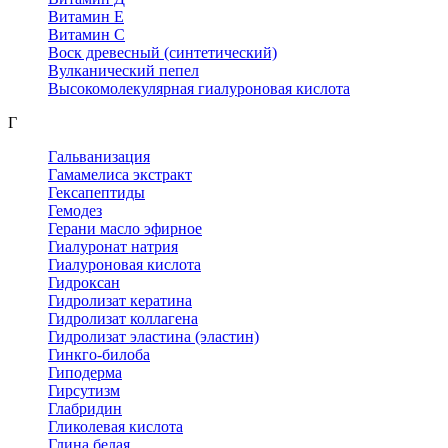
Витамин Е
Витамин С
Воск древесный (синтетический)
Вулканический пепел
Высокомолекулярная гиалуроновая кислота
Г
Гальванизация
Гамамелиса экстракт
Гексапептиды
Гемодез
Герани масло эфирное
Гиалуронат натрия
Гиалуроновая кислота
Гидроксан
Гидролизат кератина
Гидролизат коллагена
Гидролизат эластина (эластин)
Гинкго-билоба
Гиподерма
Гирсутизм
Глабридин
Гликолевая кислота
Глина белая