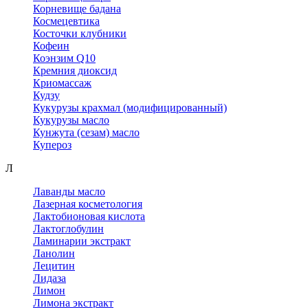
Корневище бадана
Космецевтика
Косточки клубники
Кофеин
Коэнзим Q10
Кремния диоксид
Криомассаж
Кудзу
Кукурузы крахмал (модифицированный)
Кукурузы масло
Кунжута (сезам) масло
Купероз
Л
Лаванды масло
Лазерная косметология
Лактобионовая кислота
Лактоглобулин
Ламинарии экстракт
Ланолин
Лецитин
Лидаза
Лимон
Лимона экстракт