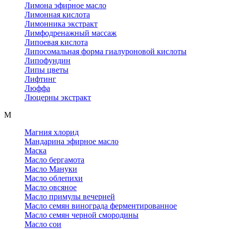
Лимона эфирное масло
Лимонная кислота
Лимонника экстракт
Лимфодренажный массаж
Липоевая кислота
Липосомальная форма гиалуроновой кислоты
Липофундин
Липы цветы
Лифтинг
Люффа
Люцерны экстракт
М
Магния хлорид
Мандарина эфирное масло
Маска
Масло бергамота
Масло Мануки
Масло облепихи
Масло овсяное
Масло примулы вечерней
Масло семян винограда ферментированное
Масло семян черной смородины
Масло сои