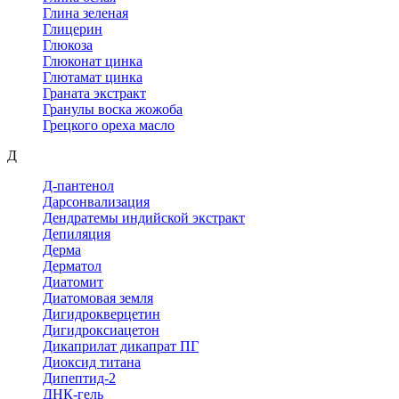
Глина зеленая
Глицерин
Глюкоза
Глюконат цинка
Глютамат цинка
Граната экстракт
Гранулы воска жожоба
Грецкого ореха масло
Д
Д-пантенол
Дарсонвализация
Дендратемы индийской экстракт
Депиляция
Дерма
Дерматол
Диатомит
Диатомовая земля
Дигидрокверцетин
Дигидроксиацетон
Дикаприлат дикапрат ПГ
Диоксид титана
Дипептид-2
ДНК-гель