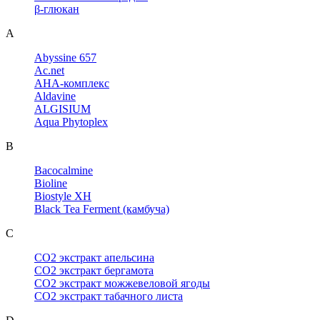
β-глюкан
A
Abyssine 657
Ac.net
AHA-комплекс
Aldavine
ALGISIUM
Aqua Phytoplex
B
Bacocalmine
Bioline
Biostyle XH
Black Tea Ferment (камбуча)
C
CO2 экстракт апельсина
CO2 экстракт бергамота
CO2 экстракт можжевеловой ягоды
CO2 экстракт табачного листа