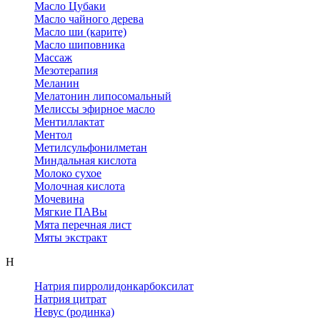
Масло Цубаки
Масло чайного дерева
Масло ши (карите)
Масло шиповника
Массаж
Мезотерапия
Меланин
Мелатонин липосомальный
Мелиссы эфирное масло
Ментиллактат
Ментол
Метилсульфонилметан
Миндальная кислота
Молоко сухое
Молочная кислота
Мочевина
Мягкие ПАВы
Мята перечная лист
Мяты экстракт
Н
Натрия пирролидонкарбоксилат
Натрия цитрат
Невус (родинка)