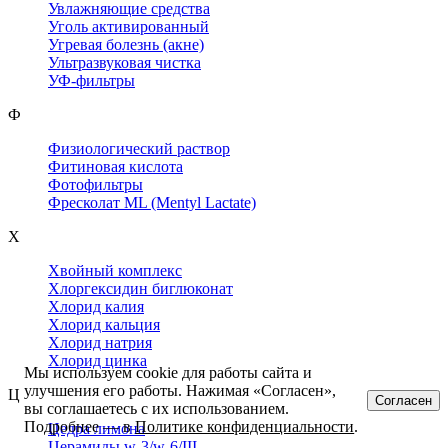
Увлажняющие средства
Уголь активированный
Угревая болезнь (акне)
Ультразвуковая чистка
УФ-фильтры
Ф
Физиологический раствор
Фитиновая кислота
Фотофильтры
Фресколат ML (Mentyl Lactate)
Х
Хвойный комплекс
Хлоргексидин биглюконат
Хлорид калия
Хлорид кальция
Хлорид натрия
Хлорид цинка
Мы используем cookie для работы сайта и
улучшения его работы. Нажимая «Согласен»,
Ц
Согласен
вы соглашаетесь с их использованием.
Подробнее — в
Политике конфиденциальности
.
Цедра лимона
Церамиды w-3/w-6/III