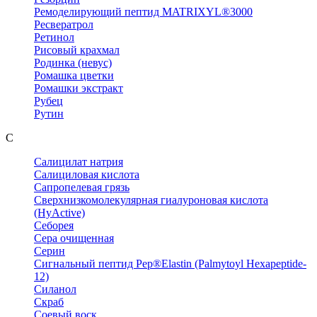
Ремоделирующий пептид MATRIXYL®3000
Ресвератрол
Ретинол
Рисовый крахмал
Родинка (невус)
Ромашка цветки
Ромашки экстракт
Рубец
Рутин
С
Салицилат натрия
Салициловая кислота
Сапропелевая грязь
Сверхнизкомолекулярная гиалуроновая кислота
(HyActive)
Себорея
Сера очищенная
Серин
Сигнальный пептид Pep®Elastin (Palmytoyl Hexapeptide-
12)
Силанол
Скраб
Соевый воск