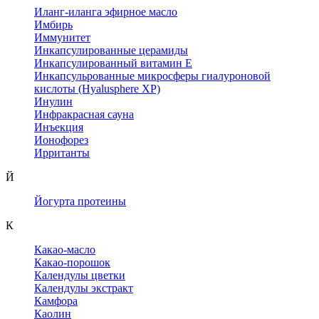
Иланг-иланга эфирное масло
Имбирь
Иммунитет
Инкапсулированные церамиды
Инкапсулированный витамин Е
Инкапсульрованные микросферы гиалуроновой
кислоты (Hyalusphere XP)
Инулин
Инфракрасная сауна
Инъекция
Ионофорез
Ирританты
Й
Йогурта протеины
К
Какао-масло
Какао-порошок
Календулы цветки
Календулы экстракт
Камфора
Каолин