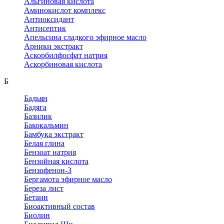
Альгиновая кислота
Аминокислот комплекс
Антиоксидант
Антисептик
Апельсина сладкого эфирное масло
Арники экстракт
Аскорбилфосфат натрия
Аскорбиновая кислота
Б
Бадьян
Бадяга
Базилик
Бакокальмин
Бамбука экстракт
Белая глина
Бензоат натрия
Бензойная кислота
Бензофенон-3
Бергамота эфирное масло
Береза лист
Бетаин
Биоактивный состав
Биолин