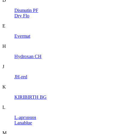
D
Dismutin PF
Dry Flo
E
Evermat
H
Hydroxan CH
J
JH-red
K
KIRIBIRTH BG
L
L-аргинин
Lanablue
M