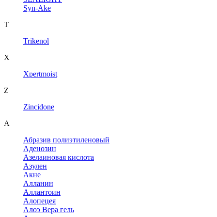
Syn-Ake
T
Trikenol
X
Xpertmoist
Z
Zincidone
А
Абразив полиэтиленовый
Аденозин
Азелаиновая кислота
Азулен
Акне
Алланин
Аллантоин
Алопецея
Алоэ Вера гель