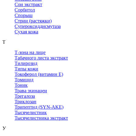
Сои экстракт
Сорбитол
Спорыш
Стрии (растяжки)
Супероксиддисмутаза
Сухая кожа
Т
Т-зона на лице
Табачного листа экстракт
Тилирозид
Типы кожи
Токоферол (витамин Е)
Томицид
Тоник
Трава эхинацеи
Трегалоза
Триклозан
Трипептид (SYN-AKE)
Тысячелистник
Тысячелистника экстракт
У