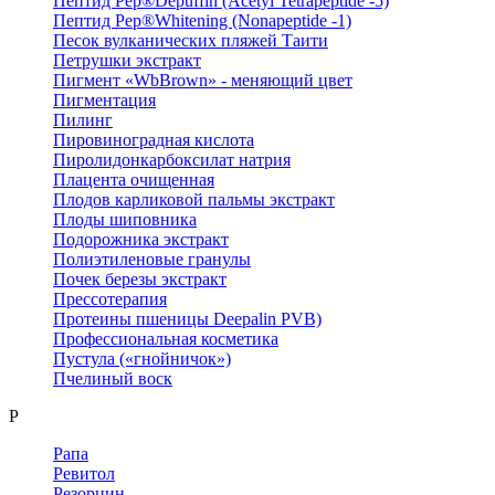
Пептид Pep®Depuffin (Acetyl Tetrapeptide -5)
Пептид Pep®Whitening (Nonapeptide -1)
Песок вулканических пляжей Таити
Петрушки экстракт
Пигмент «WbBrown» - меняющий цвет
Пигментация
Пилинг
Пировиноградная кислота
Пиролидонкарбоксилат натрия
Плацента очищенная
Плодов карликовой пальмы экстракт
Плоды шиповника
Подорожника экстракт
Полиэтиленовые гранулы
Почек березы экстракт
Прессотерапия
Протеины пшеницы Deepalin PVB)
Профессиональная косметика
Пустула («гнойничок»)
Пчелиный воск
Р
Рапа
Ревитол
Резорцин