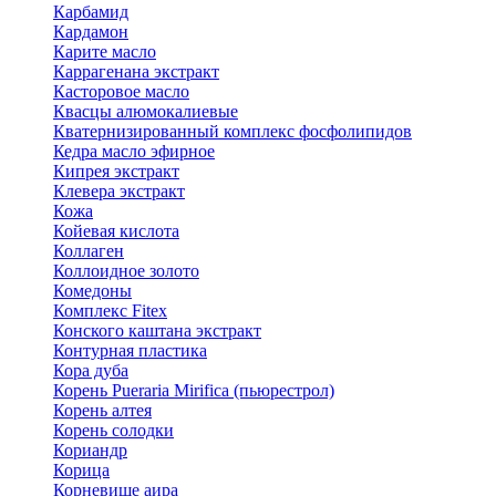
Карбамид
Кардамон
Карите масло
Каррагенана экстракт
Касторовое масло
Квасцы алюмокалиевые
Кватернизированный комплекс фосфолипидов
Кедра масло эфирное
Кипрея экстракт
Клевера экстракт
Кожа
Койевая кислота
Коллаген
Коллоидное золото
Комедоны
Комплекс Fitex
Конского каштана экстракт
Контурная пластика
Кора дуба
Корень Pueraria Mirifica (пьюрестрол)
Корень алтея
Корень солодки
Кориандр
Корица
Корневище аира