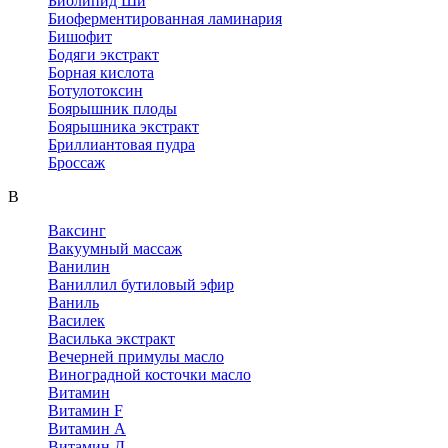
Биолипид Ши
Биоферментированная ламинария
Бишофит
Бодяги экстракт
Борная кислота
Ботулотоксин
Боярышник плоды
Боярышника экстракт
Бриллиантовая пудра
Броссаж
В
Ваксинг
Вакуумный массаж
Ванилин
Ваниллил бутиловый эфир
Ваниль
Василек
Василька экстракт
Вечерней примулы масло
Виноградной косточки масло
Витамин
Витамин F
Витамин А
Витамин Д