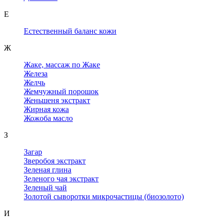
Е
Естественный баланс кожи
Ж
Жаке, массаж по Жаке
Железа
Желчь
Жемчужный порошок
Женьшеня экстракт
Жирная кожа
Жожоба масло
З
Загар
Зверобоя экстракт
Зеленая глина
Зеленого чая экстракт
Зеленый чай
Золотой сыворотки микрочастицы (биозолото)
И