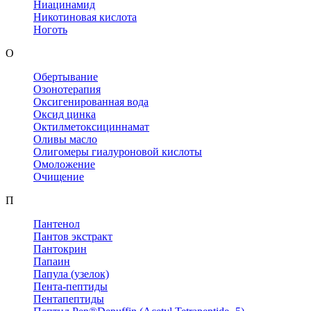
Ниацинамид
Никотиновая кислота
Ноготь
О
Обертывание
Озонотерапия
Оксигенированная вода
Оксид цинка
Октилметоксициннамат
Оливы масло
Олигомеры гиалуроновой кислоты
Омоложение
Очищение
П
Пантенол
Пантов экстракт
Пантокрин
Папаин
Папула (узелок)
Пента-пептиды
Пентапептиды