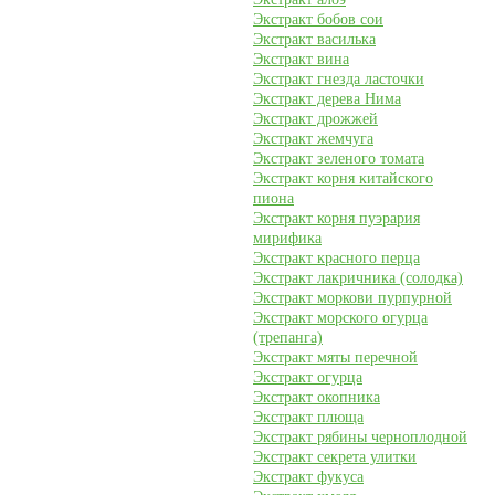
Экстракт бобов сои
Экстракт василька
Экстракт вина
Экстракт гнезда ласточки
Экстракт дерева Нима
Экстракт дрожжей
Экстракт жемчуга
Экстракт зеленого томата
Экстракт корня китайского
пиона
Экстракт корня пуэрария
мирифика
Экстракт красного перца
Экстракт лакричника (солодка)
Экстракт моркови пурпурной
Экстракт морского огурца
(трепанга)
Экстракт мяты перечной
Экстракт огурца
Экстракт окопника
Экстракт плюща
Экстракт рябины черноплодной
Экстракт секрета улитки
Экстракт фукуса