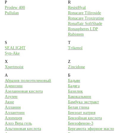
P
R
Prodew 400
ResistHyal
Pullulan
Ronacare Tiliroside
Ronacare Troxirutine
Ronaflair SoftShade
Ronaspheres LDP
Rubistem
S
T
SEALIGHT
Trikenol
Syn-Ake
X
Z
Xpertmoist
Zincidone
А
Б
Абразив полиэтиленовый
Бадьян
Аденозин
Бадяга
Азелаиновая кислота
Базилик
Азулен
Бакокальмин
Акне
Бамбука экстракт
Алланин
Белая глина
Аллантоин
Бензоат натрия
Алопецея
Бензойная кислота
Алоэ Вера гель
Бензофенон-3
Альгиновая кислота
Бергамота эфирное масло