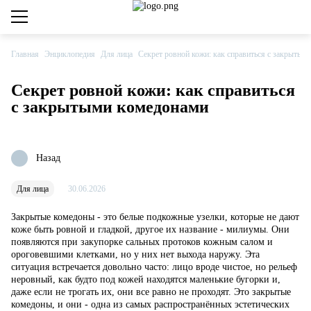
Private club
Каталог товаров
Главная
Энциклопедия
Для лица
Секрет ровной кожи: как справиться с закрытым
Компания
Секрет ровной кожи: как справиться
с закрытыми комедонами
Сервис
Центральный офис
Назад
8 800 555-79-09
Для лица
30.06.2026
8 (495) 660-33-33
Закрытые комедоны - это белые подкожные узелки, которые не дают
info@cosmetika.ru
коже быть ровной и гладкой, другое их название - милиумы. Они
появляются при закупорке сальных протоков кожным салом и
Дохтуровский переулок, дом 6
ороговевшими клетками, но у них нет выхода наружу. Эта
ситуация встречается довольно часто: лицо вроде чистое, но рельеф
неровный, как будто под кожей находятся маленькие бугорки и,
даже если не трогать их, они все равно не проходят. Это закрытые
Обучение
комедоны, и они - одна из самых распространённых эстетических