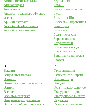
Аминокислот комплекс
Береза лист
Антиоксидант
Бетаин
Антисептик
Биоактивный состав
Апельсина сладкого эфирное
Биолин
масло
Биолипид Ши
Арники экстракт
Биоферментированная
Аскорбилфосфат натрия
ламинария
Аскорбиновая кислота
Бишофит
Бодяги экстракт
Борная кислота
Ботулотоксин
Боярышник плоды
Боярышника экстракт
Бриллиантовая пудра
Броссаж
В
Г
Ваксинг
Гальванизация
Вакуумный массаж
Гамамелиса экстракт
Ванилин
Гексапептиды
Ваниллил бутиловый эфир
Гемодез
Ваниль
Герани масло эфирное
Василек
Гиалуронат натрия
Василька экстракт
Гиалуроновая кислота
Вечерней примулы масло
Гидроксан
Виноградной косточки масло
Гидролизат кератина