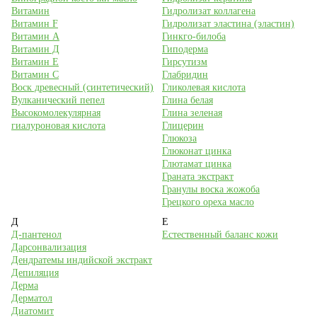
Витамин
Гидролизат коллагена
Витамин F
Гидролизат эластина (эластин)
Витамин А
Гинкго-билоба
Витамин Д
Гиподерма
Витамин Е
Гирсутизм
Витамин С
Глабридин
Воск древесный (синтетический)
Гликолевая кислота
Вулканический пепел
Глина белая
Высокомолекулярная
Глина зеленая
гиалуроновая кислота
Глицерин
Глюкоза
Глюконат цинка
Глютамат цинка
Граната экстракт
Гранулы воска жожоба
Грецкого ореха масло
Д
Е
Д-пантенол
Естественный баланс кожи
Дарсонвализация
Дендратемы индийской экстракт
Депиляция
Дерма
Дерматол
Диатомит