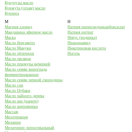
Кукурузы масло
Кунжута (сезам) масло
Купероз
М
Н
Магния хлорид
Натрия пирролидонкарбоксилат
Мандарина эфирное масло
Натрия цитрат
Маска
Невус (родинка)
Масло бергамота
Ниацинамид
Масло Мануки
Никотиновая кислота
Масло облепихи
Ноготь
Масло овсяное
Масло примулы вечерней
Масло семян винограда
ферментированное
Масло семян черной смородины
Масло сои
Масло Цубаки
Масло чайного дерева
Масло ши (карите)
Масло шиповника
Массаж
Мезотерапия
Меланин
Мелатонин липосомальный