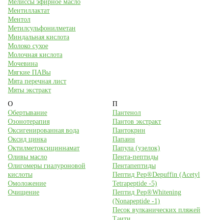
Мелиссы эфирное масло
Ментиллактат
Ментол
Метилсульфонилметан
Миндальная кислота
Молоко сухое
Молочная кислота
Мочевина
Мягкие ПАВы
Мята перечная лист
Мяты экстракт
О
П
Обертывание
Пантенол
Озонотерапия
Пантов экстракт
Оксигенированная вода
Пантокрин
Оксид цинка
Папаин
Октилметоксициннамат
Папула (узелок)
Оливы масло
Пента-пептиды
Олигомеры гиалуроновой
Пентапептиды
кислоты
Пептид Pep®Depuffin (Acetyl
Омоложение
Tetrapeptide -5)
Очищение
Пептид Pep®Whitening
(Nonapeptide -1)
Песок вулканических пляжей
Таити