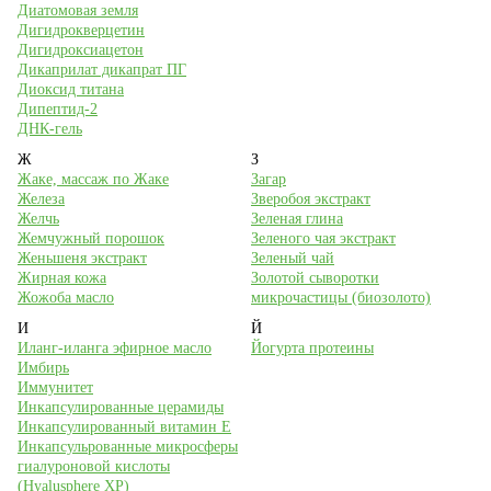
Диатомовая земля
Дигидрокверцетин
Дигидроксиацетон
Дикаприлат дикапрат ПГ
Диоксид титана
Дипептид-2
ДНК-гель
Ж
З
Жаке, массаж по Жаке
Загар
Железа
Зверобоя экстракт
Желчь
Зеленая глина
Жемчужный порошок
Зеленого чая экстракт
Женьшеня экстракт
Зеленый чай
Жирная кожа
Золотой сыворотки
Жожоба масло
микрочастицы (биозолото)
И
Й
Иланг-иланга эфирное масло
Йогурта протеины
Имбирь
Иммунитет
Инкапсулированные церамиды
Инкапсулированный витамин Е
Инкапсульрованные микросферы
гиалуроновой кислоты
(Hyalusphere XP)