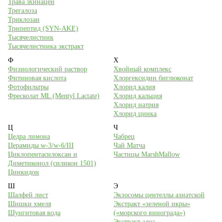
Трава эхинацеи
Трегалоза
Триклозан
Трипептид (SYN-AKE)
Тысячелистник
Тысячелистника экстракт
Ф
Х
Физиологический раствор
Хвойный комплекс
Фитиновая кислота
Хлоргексидин биглюконат
Фотофильтры
Хлорид калия
Фресколат ML (Mentyl Lactate)
Хлорид кальция
Хлорид натрия
Хлорид цинка
Ц
Ч
Цедра лимона
Чабрец
Церамиды w-3/w-6/III
Чай Матча
Циклопентасилоксан и
Частицы MarshMallow
Диметиконол (силикон 1501)
Цинкидон
Ш
Э
Шалфей лист
Экзосомы центеллы азиатской
Шишки хмеля
Экстракт «зеленой икры»
Шунгитовая вода
(«морского винограда»)
Экстракт алоэ