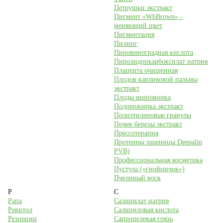
Петрушки экстракт
Пигмент «WbBrown» -
меняющий цвет
Пигментация
Пилинг
Пировиноградная кислота
Пиролидонкарбоксилат натрия
Плацента очищенная
Плодов карликовой пальмы
экстракт
Плоды шиповника
Подорожника экстракт
Полиэтиленовые гранулы
Почек березы экстракт
Прессотерапия
Протеины пшеницы Deepalin
PVB)
Профессиональная косметика
Пустула («гнойничок»)
Пчелиный воск
Р
С
Рапа
Салицилат натрия
Ревитол
Салициловая кислота
Резорцин
Сапропелевая грязь