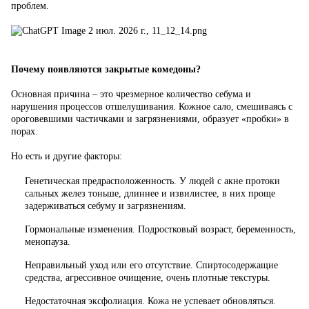
проблем.
8 (495) 988-71-00
с 10:00 до 18:00 (пн-пт)
Москва, ул. Большая Академическая, дом 15к1 (м. Войковская)
Почему появляются закрытые комедоны?
На карте
Основная причина – это чрезмерное количество себума и
нарушения процессов отшелушивания. Кожное сало, смешиваясь с
Наши соцсети
ороговевшими частичками и загрязнениями, образует «пробки» в
порах.
Но есть и другие факторы:
Генетическая предрасположенность. У людей с акне протоки
Мы принимаем к оплате
сальных желез тоньше, длиннее и извилистее, в них проще
задерживаться себуму и загрязнениям.
Гормональные изменения. Подростковый возраст, беременность,
менопауза.
Неправильный уход или его отсутствие. Спиртосодержащие
средства, агрессивное очищение, очень плотные текстуры.
Недостаточная эксфолиация. Кожа не успевает обновляться.