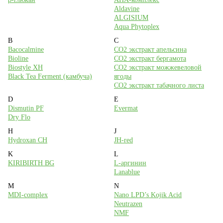
Aldavine
ALGISIUM
Aqua Phytoplex
B
C
Bacocalmine
CO2 экстракт апельсина
Bioline
CO2 экстракт бергамота
Biostyle XH
CO2 экстракт можжевеловой
Black Tea Ferment (камбуча)
ягоды
CO2 экстракт табачного листа
D
E
Dismutin PF
Evermat
Dry Flo
H
J
Hydroxan CH
JH-red
K
L
KIRIBIRTH BG
L-аргинин
Lanablue
M
N
MDI-complex
Nano LPD’s Kojik Acid
Neutrazen
NMF