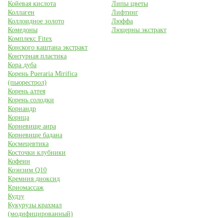
Койевая кислота
Липы цветы
Коллаген
Лифтинг
Коллоидное золото
Люффа
Комедоны
Люцерны экстракт
Комплекс Fitex
Конского каштана экстракт
Контурная пластика
Кора дуба
Корень Pueraria Mirifica
(пьюрестрол)
Корень алтея
Корень солодки
Кориандр
Корица
Корневище аира
Корневище бадана
Космецевтика
Косточки клубники
Кофеин
Коэнзим Q10
Кремния диоксид
Криомассаж
Кудзу
Кукурузы крахмал
(модифицированный)