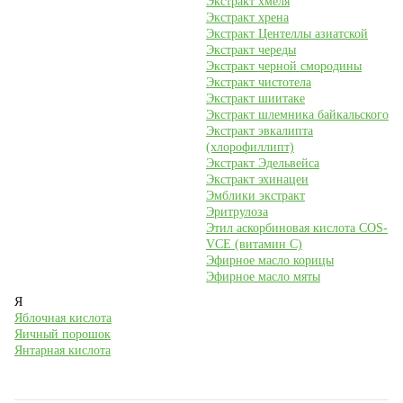
Экстракт хмеля
Экстракт хрена
Экстракт Центеллы азиатской
Экстракт череды
Экстракт черной смородины
Экстракт чистотела
Экстракт шиитаке
Экстракт шлемника байкальского
Экстракт эвкалипта
(хлорофиллипт)
Экстракт Эдельвейса
Экстракт эхинацеи
Эмблики экстракт
Эритрулоза
Этил аскорбиновая кислота COS-
VCE (витамин С)
Эфирное масло корицы
Эфирное масло мяты
Я
Яблочная кислота
Яичный порошок
Янтарная кислота