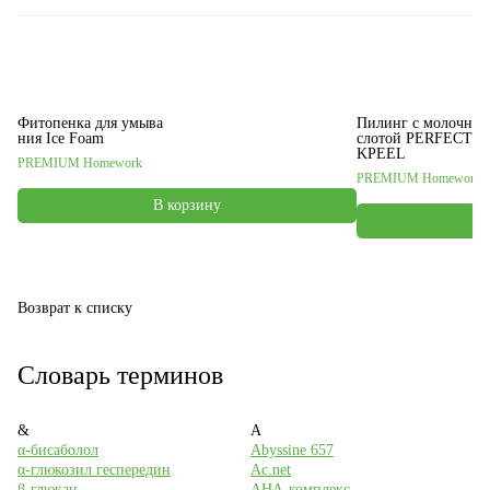
Фитопенка для умыва
Пилинг с молочной
ния Ice Foam
слотой PERFECT M
KPEEL
PREMIUM Homework
PREMIUM Homework
В корзину
Возврат к списку
Словарь терминов
&
A
α-бисаболол
Abyssine 657
α-глюкозил геспередин
Ac.net
β-глюкан
AHA-комплекс