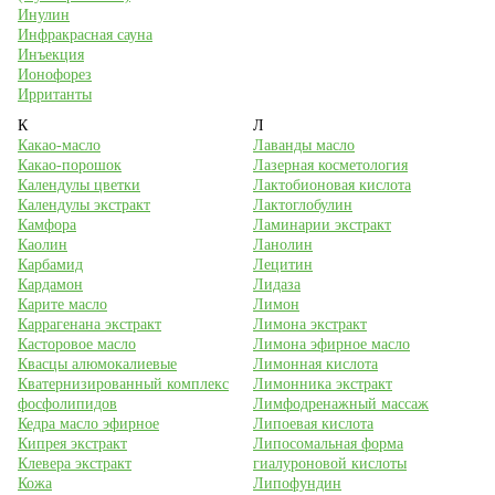
Инулин
Инфракрасная сауна
Инъекция
Ионофорез
Ирританты
К
Л
Какао-масло
Лаванды масло
Какао-порошок
Лазерная косметология
Календулы цветки
Лактобионовая кислота
Календулы экстракт
Лактоглобулин
Камфора
Ламинарии экстракт
Каолин
Ланолин
Карбамид
Лецитин
Кардамон
Лидаза
Карите масло
Лимон
Каррагенана экстракт
Лимона экстракт
Касторовое масло
Лимона эфирное масло
Квасцы алюмокалиевые
Лимонная кислота
Кватернизированный комплекс
Лимонника экстракт
фосфолипидов
Лимфодренажный массаж
Кедра масло эфирное
Липоевая кислота
Кипрея экстракт
Липосомальная форма
Клевера экстракт
гиалуроновой кислоты
Кожа
Липофундин