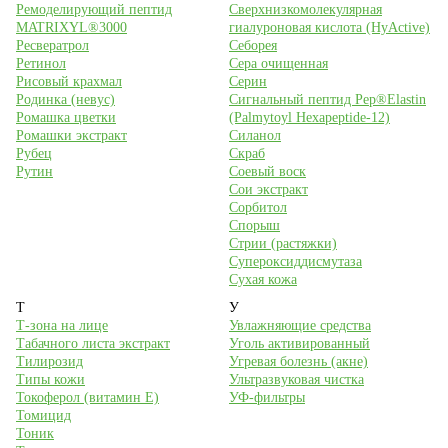
Ремоделирующий пептид
Сверхнизкомолекулярная
MATRIXYL®3000
гиалуроновая кислота (HyActive)
Ресвератрол
Себорея
Ретинол
Сера очищенная
Рисовый крахмал
Серин
Родинка (невус)
Сигнальный пептид Pep®Elastin
Ромашка цветки
(Palmytoyl Hexapeptide-12)
Ромашки экстракт
Силанол
Рубец
Скраб
Рутин
Соевый воск
Сои экстракт
Сорбитол
Спорыш
Стрии (растяжки)
Супероксиддисмутаза
Сухая кожа
Т
У
Т-зона на лице
Увлажняющие средства
Табачного листа экстракт
Уголь активированный
Тилирозид
Угревая болезнь (акне)
Типы кожи
Ультразвуковая чистка
Токоферол (витамин Е)
УФ-фильтры
Томицид
Тоник