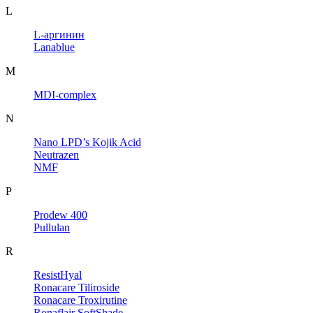
L
L-аргинин
Lanablue
M
MDI-complex
N
Nano LPD’s Kojik Acid
Neutrazen
NMF
P
Prodew 400
Pullulan
R
ResistHyal
Ronacare Tiliroside
Ronacare Troxirutine
Ronaflair SoftShade