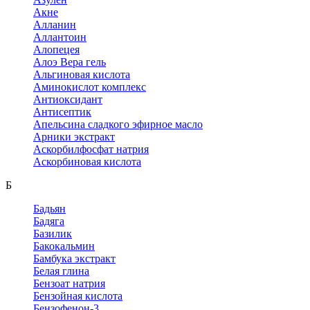
Акне
Алланин
Аллантоин
Алопецея
Алоэ Вера гель
Альгиновая кислота
Аминокислот комплекс
Антиоксидант
Антисептик
Апельсина сладкого эфирное масло
Арники экстракт
Аскорбилфосфат натрия
Аскорбиновая кислота
Б
Бадьян
Бадяга
Базилик
Бакокальмин
Бамбука экстракт
Белая глина
Бензоат натрия
Бензойная кислота
Бензофенон-3