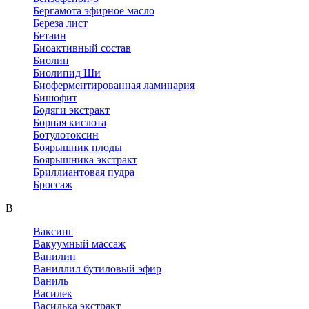
Бергамота эфирное масло
Береза лист
Бетаин
Биоактивный состав
Биолин
Биолипид Ши
Биоферментированная ламинария
Бишофит
Бодяги экстракт
Борная кислота
Ботулотоксин
Боярышник плоды
Боярышника экстракт
Бриллиантовая пудра
Броссаж
В
Ваксинг
Вакуумный массаж
Ванилин
Ваниллил бутиловый эфир
Ваниль
Василек
Василька экстракт