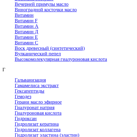
Вечерней примулы масло
Виноградной косточки масло
Витамин
Витамин F
Витамин А
Витамин Д
Витамин Е
Витамин С
Воск древесный (синтетический)
Вулканический пепел
Высокомолекулярная гиалуроновая кислота
Г
Гальванизация
Гамамелиса экстракт
Гексапептиды
Гемодез
Герани масло эфирное
Гиалуронат натрия
Гиалуроновая кислота
Гидроксан
Гидролизат кератина
Гидролизат коллагена
Гидролизат эластина (эластин)