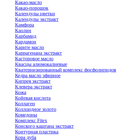
Какао-масло
Какао-порошок
Календулы цветки
Календулы экстракт
Камфора
Каолин
Карбамид
Кардамон
Карите масло
Каррагенана экстракт
Касторовое масло
Квасцы алюмокалиевые
Кватернизированный комплекс фосфолипидов
Кедра масло эфирное
Кипрея экстракт
Клевера экстракт
Кожа
Койевая кислота
Коллаген
Коллоидное золото
Комедоны
Комплекс Fitex
Конского каштана экстракт
Контурная пластика
Кора дуба