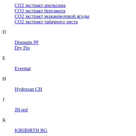
CO2 экстракт апельсина
CO2 экстракт бергамота
CO2 экстракт можжевеловой ягоды
CO2 экстракт табачного листа
D
Dismutin PF
Dry Flo
E
Evermat
H
Hydroxan CH
J
JH-red
K
KIRIBIRTH BG