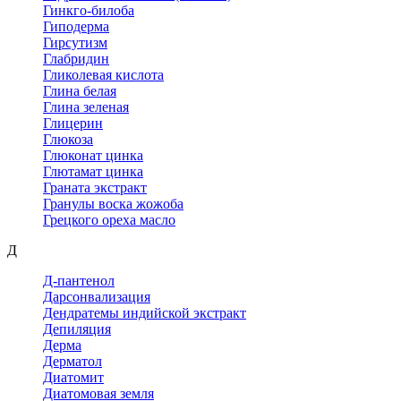
Гинкго-билоба
Гиподерма
Гирсутизм
Глабридин
Гликолевая кислота
Глина белая
Глина зеленая
Глицерин
Глюкоза
Глюконат цинка
Глютамат цинка
Граната экстракт
Гранулы воска жожоба
Грецкого ореха масло
Д
Д-пантенол
Дарсонвализация
Дендратемы индийской экстракт
Депиляция
Дерма
Дерматол
Диатомит
Диатомовая земля