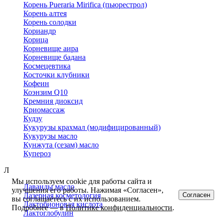
Корень Pueraria Mirifica (пьюрестрол)
Корень алтея
Корень солодки
Кориандр
Корица
Корневище аира
Корневище бадана
Космецевтика
Косточки клубники
Кофеин
Коэнзим Q10
Кремния диоксид
Криомассаж
Кудзу
Кукурузы крахмал (модифицированный)
Кукурузы масло
Кунжута (сезам) масло
Купероз
Л
Мы используем cookie для работы сайта и
Лаванды масло
улучшения его работы. Нажимая «Согласен»,
Согласен
Лазерная косметология
вы соглашаетесь с их использованием.
Лактобионовая кислота
Подробнее — в
Политике конфиденциальности
.
Лактоглобулин