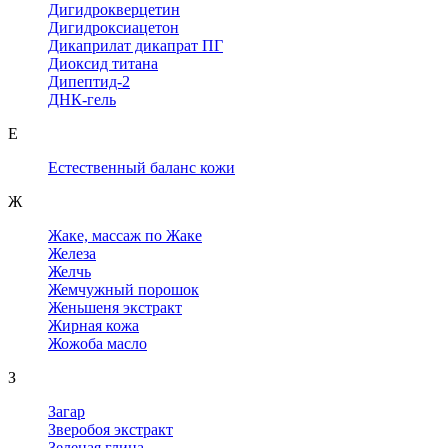
Дигидрокверцетин
Дигидроксиацетон
Дикаприлат дикапрат ПГ
Диоксид титана
Дипептид-2
ДНК-гель
Е
Естественный баланс кожи
Ж
Жаке, массаж по Жаке
Железа
Желчь
Жемчужный порошок
Женьшеня экстракт
Жирная кожа
Жожоба масло
З
Загар
Зверобоя экстракт
Зеленая глина