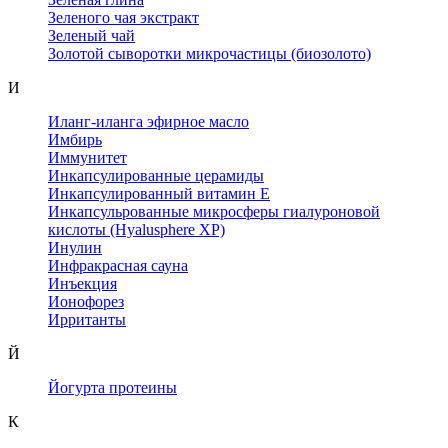
Зеленого чая экстракт
Зеленый чай
Золотой сыворотки микрочастицы (биозолото)
И
Иланг-иланга эфирное масло
Имбирь
Иммунитет
Инкапсулированные церамиды
Инкапсулированный витамин Е
Инкапсульрованные микросферы гиалуроновой
кислоты (Hyalusphere XP)
Инулин
Инфракрасная сауна
Инъекция
Ионофорез
Ирританты
Й
Йогурта протеины
К