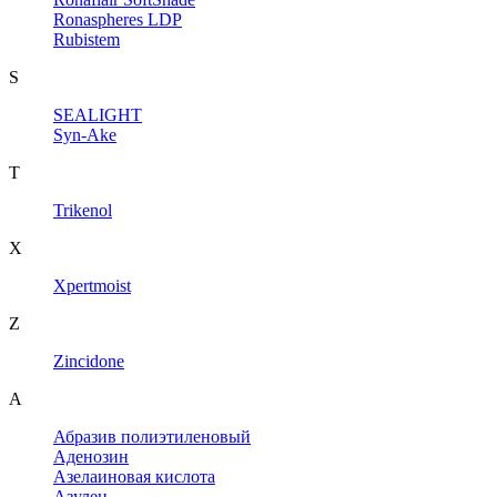
Ronaspheres LDP
Rubistem
S
SEALIGHT
Syn-Ake
T
Trikenol
X
Xpertmoist
Z
Zincidone
А
Абразив полиэтиленовый
Аденозин
Азелаиновая кислота
Азулен