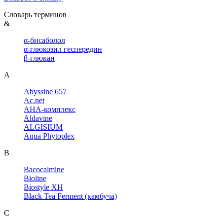
Словарь терминов
&
α-бисаболол
α-глюкозил геспередин
β-глюкан
A
Abyssine 657
Ac.net
AHA-комплекс
Aldavine
ALGISIUM
Aqua Phytoplex
B
Bacocalmine
Bioline
Biostyle XH
Black Tea Ferment (камбуча)
C