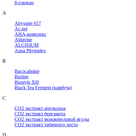
β-глюкан
A
Abyssine 657
Ac.net
AHA-комплекс
Aldavine
ALGISIUM
Aqua Phytoplex
B
Bacocalmine
Bioline
Biostyle XH
Black Tea Ferment (камбуча)
C
CO2 экстракт апельсина
CO2 экстракт бергамота
CO2 экстракт можжевеловой ягоды
CO2 экстракт табачного листа
D