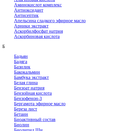
Аминокислот комплекс
Антиоксидант
Антисептик
Апельсина сладкого эфирное масло
Арники экстракт
Аскорбилфосфат натрия
Аскорбиновая кислота
Б
Бадьян
Бадяга
Базилик
Бакокальмин
Бамбука экстракт
Белая глина
Бензоат натрия
Бензойная кислота
Бензофенон-3
Бергамота эфирное масло
Береза лист
Бетаин
Биоактивный состав
Биолин
Биолипид Ши