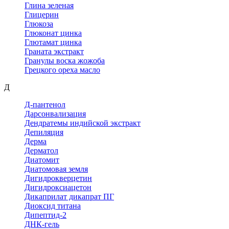
Глина зеленая
Глицерин
Глюкоза
Глюконат цинка
Глютамат цинка
Граната экстракт
Гранулы воска жожоба
Грецкого ореха масло
Д
Д-пантенол
Дарсонвализация
Дендратемы индийской экстракт
Депиляция
Дерма
Дерматол
Диатомит
Диатомовая земля
Дигидрокверцетин
Дигидроксиацетон
Дикаприлат дикапрат ПГ
Диоксид титана
Дипептид-2
ДНК-гель