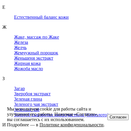
Е
Естественный баланс кожи
Ж
Жаке, массаж по Жаке
Железа
Желчь
Жемчужный порошок
Женьшеня экстракт
Жирная кожа
Жожоба масло
З
Загар
Зверобоя экстракт
Зеленая глина
Зеленого чая экстракт
Мы используем cookie для работы сайта и
Зеленый чай
улучшения его работы. Нажимая «Согласен»,
Золотой сыворотки микрочастицы (биозолото)
Согласен
вы соглашаетесь с их использованием.
И
Подробнее — в
Политике конфиденциальности
.