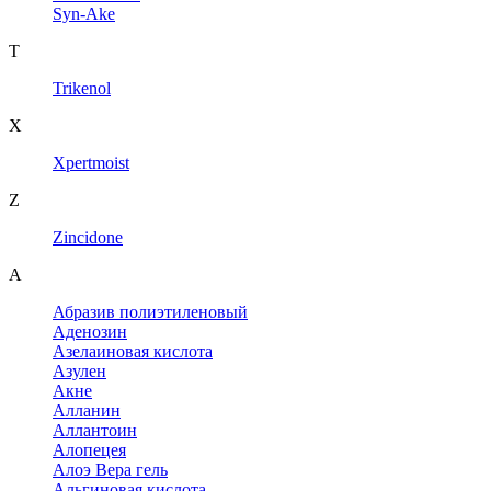
Syn-Ake
T
Trikenol
X
Xpertmoist
Z
Zincidone
А
Абразив полиэтиленовый
Аденозин
Азелаиновая кислота
Азулен
Акне
Алланин
Аллантоин
Алопецея
Алоэ Вера гель
Альгиновая кислота