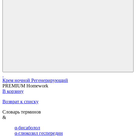
Крем ночной Регенерирующий
PREMIUM Homework
В корзину
Возврат к списку
Словарь терминов
&
α-бисаболол
α-глюкозил геспередин