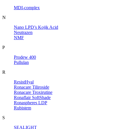
MDI-complex
N
Nano LPD’s Kojik Acid
Neutrazen
NMF
P
Prodew 400
Pullulan
R
ResistHyal
Ronacare Tiliroside
Ronacare Troxirutine
Ronaflair SoftShade
Ronaspheres LDP
Rubistem
S
SEALIGHT