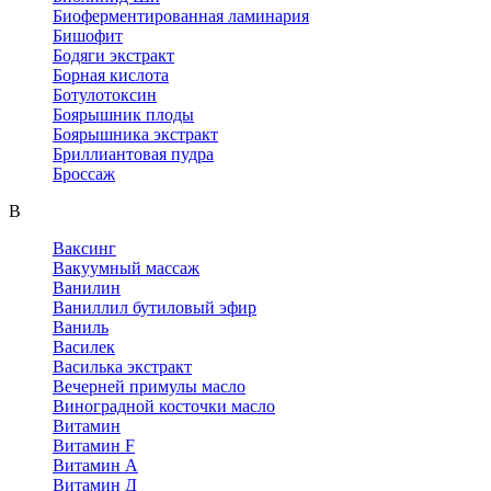
Биоферментированная ламинария
Бишофит
Бодяги экстракт
Борная кислота
Ботулотоксин
Боярышник плоды
Боярышника экстракт
Бриллиантовая пудра
Броссаж
В
Ваксинг
Вакуумный массаж
Ванилин
Ваниллил бутиловый эфир
Ваниль
Василек
Василька экстракт
Вечерней примулы масло
Виноградной косточки масло
Витамин
Витамин F
Витамин А
Витамин Д