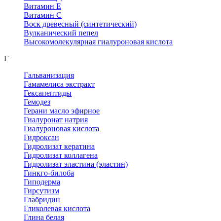
Витамин Е
Витамин С
Воск древесный (синтетический)
Вулканический пепел
Высокомолекулярная гиалуроновая кислота
Г
Гальванизация
Гамамелиса экстракт
Гексапептиды
Гемодез
Герани масло эфирное
Гиалуронат натрия
Гиалуроновая кислота
Гидроксан
Гидролизат кератина
Гидролизат коллагена
Гидролизат эластина (эластин)
Гинкго-билоба
Гиподерма
Гирсутизм
Глабридин
Гликолевая кислота
Глина белая