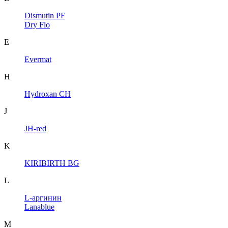
Dismutin PF
Dry Flo
E
Evermat
H
Hydroxan CH
J
JH-red
K
KIRIBIRTH BG
L
L-аргинин
Lanablue
M