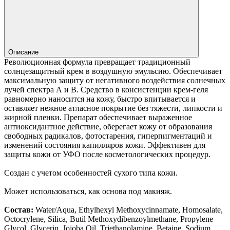
Описание
Революционная формула превращает традиционный
солнцезащитный крем в воздушную эмульсию. Обеспечивает
максимальную защиту от негативного воздействия солнечных
лучей спектра А и В. Средство в консистенции крем-геля
равномерно наносится на кожу, быстро впитывается и
оставляет нежное атласное покрытие без тяжести, липкости и
жирной пленки. Препарат обеспечивает выраженное
антиоксидантное действие, оберегает кожу от образования
свободных радикалов, фотостарения, гиперпигментаций и
изменений состояния капилляров кожи. Эффективен для
защиты кожи от УФО после косметологических процедур.
Создан с учетом особенностей сухого типа кожи.
Может использоваться, как основа под макияж.
Состав:
Water/Aqua, Ethylhexyl Methoxycinnamate, Homosalate,
Octocrylene, Silica, Butil Methoxydibenzoylmethane, Propylene
Glycol, Glycerin, Jojoba Oil, Triethanolamine, Betaine, Sodium