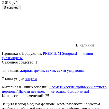
2 613 руб.
В корзину
В наличии
Привязка к Продукции:
PREMIUM Sunguard — линия
фотозащиты
Сезонное средство: 1
Тип кожи:
жирная зрелая,
сухая,
сухая увядающая
Этапы ухода:
защита
Материал в Энциклопедии:
Косметические привычки летнего
периода
/
Друзья девушек — не только бриллианты!
Количество применений: 25
Защита и уход в одном флаконе. Крем разработан с учетом
особенностей сухой кожи: восполняет дефицит липидов и