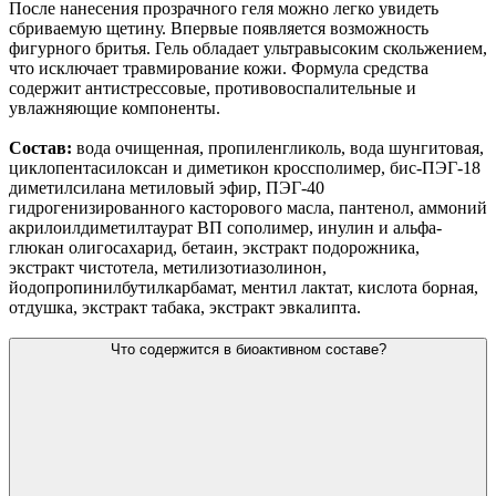
После нанесения прозрачного геля можно легко увидеть
сбриваемую щетину. Впервые появляется возможность
фигурного бритья. Гель обладает ультравысоким скольжением,
что исключает травмирование кожи. Формула средства
содержит антистрессовые, противовоспалительные и
увлажняющие компоненты.
Состав:
вода очищенная, пропиленгликоль, вода шунгитовая,
циклопентасилоксан и диметикон кроссполимер, бис-ПЭГ-18
диметилсилана метиловый эфир, ПЭГ-40
гидрогенизированного касторового масла, пантенол, аммоний
акрилоилдиметилтаурат ВП сополимер, инулин и альфа-
глюкан олигосахарид, бетаин, экстракт подорожника,
экстракт чистотела, метилизотиазолинон,
йодопропинилбутилкарбамат, ментил лактат, кислота борная,
отдушка, экстракт табака, экстракт эвкалипта.
Что содержится в биоактивном составе?