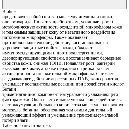
Bioline
представляет собой сшитую молекулу инулина и глюко-
олигосахарида. Является пребиотиком, усиливает рост и
метаболическую активность резидентной микрофлоры кожи,
и тем самым защищает кожу от негативного воздействия
патогенной микрофлоры. Также оказывает
противовоспалительное действие, восстанавливает и
укрепляет защитные свойства кожи, обладает
иммуномодулирующими и противоаллергенными,
дезодорирующими свойствами, восстанавливает барьерные
свойства кожи, снижая ТЭПВ. Подавляет рост бактерий
вызывающих акне, а также перхотного грибка за счет
активации роста положительной микрофлоры. Снижает
раздражающее действие агрессивных ПАВ, консервантов,
уменьшает воспалительные реакции при воздействии кислот.
Бетаин
триметилглицин, компонент натурального увлажняющего
фактора кожи. Оказывает сильное увлажняющее действие за
счет аккумуляции большого количества молекул воды вокруг
молекулы бетаина, обеспечивая тем самым длительный
увлажняющий эффект и уменьшение трансэпидермальной
потери влаги.
Табачного листа экстракт