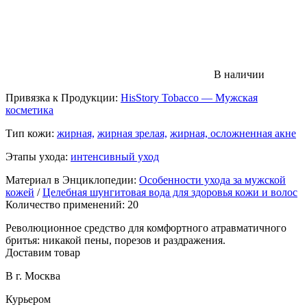
В наличии
Привязка к Продукции:
HisStory Tobacco — Мужская
косметика
Тип кожи:
жирная,
жирная зрелая,
жирная, осложненная акне
Этапы ухода:
интенсивный уход
Материал в Энциклопедии:
Особенности ухода за мужской
кожей
/
Целебная шунгитовая вода для здоровья кожи и волос
Количество применений: 20
Революционное средство для комфортного атравматичного
бритья: никакой пены, порезов и раздражения.
Доставим товар
В г. Москва
Курьером