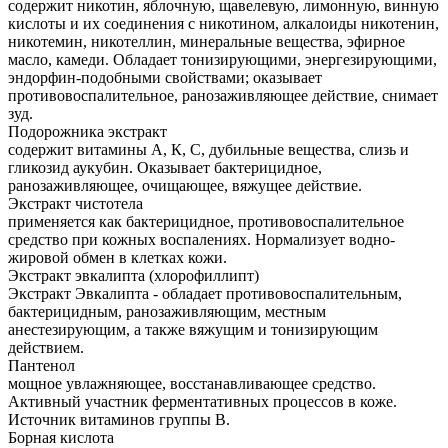
содержит никотин, яблочную, щавелевую, лимонную, винную
кислоты и их соединения с никотином, алкалоиды никотенин,
никотемин, никотеллин, минеральные вещества, эфирное
масло, камеди. Обладает тонизирующими, энергезирующими,
эндорфин-подобными свойствами; оказывает
противовоспалительное, ранозаживляющее действие, снимает
зуд.
Подорожника экстракт
содержит витамины А, К, С, дубильные вещества, слизь и
гликозид аукубин. Оказывает бактерицидное,
ранозаживляющее, очищающее, вяжущее действие.
Экстракт чистотела
применяется как бактерицидное, противовоспалительное
средство при кожных воспалениях. Нормализует водно-
жировой обмен в клетках кожи.
Экстракт эвкалипта (хлорофиллипт)
Экстракт Эвкалипта - обладает противовоспалительным,
бактерицидным, ранозаживляющим, местным
анестезирующим, а также вяжущим и тонизирующим
действием.
Пантенол
мощное увлажняющее, восстанавливающее средство.
Активный участник ферментативных процессов в коже.
Источник витаминов группы B.
Борная кислота