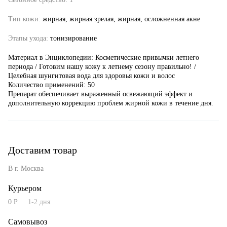
8 (495) 988-71-00
Тип кожи:
жирная,
жирная зрелая,
жирная, осложненная акне
с 10:00 до 18:00 (пн-пт)
Этапы ухода:
тонизирование
Москва, ул. Большая Академическая, дом 15к1 (м. Войковская)
Материал в Энциклопедии:
Косметические привычки летнего
На карте
периода
/
Готовим нашу кожу к летнему сезону правильно!
/
Целебная шунгитовая вода для здоровья кожи и волос
Количество применений: 50
Наши соцсети
Препарат обеспечивает выраженный освежающий эффект и
дополнительную коррекцию проблем жирной кожи в течение дня.
Мы принимаем к оплате
Доставим товар
В г. Москва
Курьером
0 Р
1-2 дня
Самовывоз