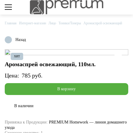
Private club
Каталог товаров
Главная
Интернет-магазин
Лицо
Тоники/Тонеры
Аромаспрей освежающий
Компания
Назад
Сервис
ХИТ
Центральный офис
Аромаспрей освежающий, 110мл.
Цена:
785 руб.
8 800 555-79-09
8 (495) 660-33-33
В корзину
info@cosmetika.ru
В наличии
Дохтуровский переулок, дом 6
Привязка к Продукции:
PREMIUM Homework — линия домашнего
Обучение
ухода
Сезонное средство: 1