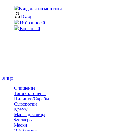
Вход для косметолога
Вход
Избранное
0
Корзина
0
Лицо
Очищение
Тоники/Тонеры
Пилинги/Скрабы
Сыворотки
Кремы
Масла для лица
Филлеры
Маски
ЭКО-серия