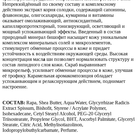
Непревзойдённый по своему составу и комплексному
действию экстракт корня солодки, содержащий сапонины,
флавоноиды, олигосахариды, кумарины и витамины
оказывает омолаживающий, антиоксидантный,
капилляропротекторный, тонизирующий, осветляющий и
мощный успокаивающий эффекты. Введенный в состав
природный минерал бишофит насыщает кожу уникальным
комплексом минеральных солей и микроэлементов,
стимулирует обменные процессы в коже и придает
устойчивость к воздействиям окружающей среды. Высокая
концентрация масл
а
ши позволяет нормализовать структуру и
состав липидного слоя кожи. Скраб выравнивает
микрорельеф, усиливает обменные процессы в коже, улучшая
её трофику. Карамельная аромакомпозиция обладает
успокаивающим и релаксирующим действием, поднимает
настроение.
СОСТАВ:
Rapa, Shea Butter, Aqua/Water, Glycyrrhizae Radicis
Extract Spissum, Bishofit, Styrene / Acrylate Polymer,
Isohexadecane, Cetyl Stearyl Alcohol, PEG-20 Glyceryl
Triisostearate, Propylene Glycol, BHT, Ascorbyl Palmitate, Glyceryl
Stearate, Citric Acid, Methylisotiazolinon,
Iodopropylobuthylcarbamate, Perfume.